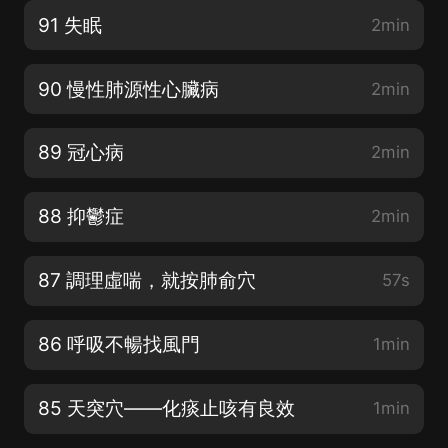
91 失眠
2min
90 慢性肺源性心臟病
2min
89 冠心病
2min
88 抑鬱症
2min
87 調理虛喘，就按肺俞穴
57s
86 呼吸不暢找風門
1min
85 天突穴——化痰止咳有良效
1min