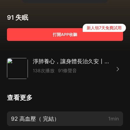
91 失眠
新人領7天免費試用
打開APP收聽
淨肺養心，讓身體長治久安丨中醫食療、理療保護心肺健康，為身體築起強有力的免疫力
138次播放
91條聲音
查看更多
92 高血壓（ 完結）
1min