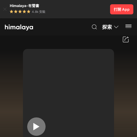
Himalaya-有聲書
打開 App
4.8k 安裝
探索