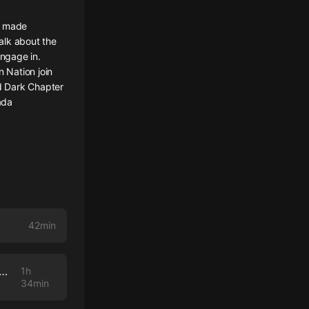
s made
alk about the
engage in.
 Nation join
d Dark Chapter
ada
42min
Finale (with Karen Geier, Nora Loreto, Sam Knight and Michael Bueckert)
1h
34min