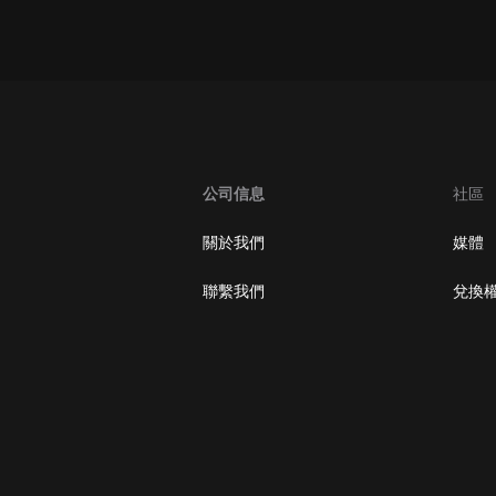
大秦：不裝了，你爹我是秦始皇丨爆
笑穿越丨伍壹劇社多人劇|趙家繼承
人秦朝
伍壹劇社
詭秘之主 | 多人有聲劇丨同名動畫原
著 | 西幻克蘇魯 | 烏賊作品
8082Audio
公司信息
社區
重生1980：開局迎娶姐姐閨蜜丨頭
陀淵領銜丨重生八零丨精品多人有聲
關於我們
媒體
劇
頭陀淵講故事
聯繫我們
兌換
成何體統丨雙穿反套路爆笑爽文丨冷
月淺淺&倔強的小紅丨精品多人有聲
劇
o冷月淺淺o