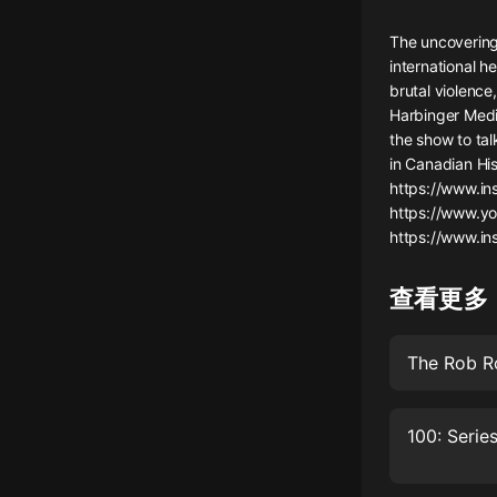
懸疑
The uncovering
international 
科幻
brutal violence
Harbinger Medi
好書精講
the show to ta
外語
in Canadian Hi
https://www.in
耽美
https://www.
https://www.in
認知思維
人文
查看更多
音樂
The Rob R
粵語
頭條
娛樂