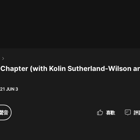
最佳女婿｜都市異能多人有聲劇｜一
種侃侃｜有聲小說
一種侃侃
米小圈上學記:一二三年級 | 暢銷出版
l
物
 Chapter (with Kolin Sutherland-Wilson a
米小圈
破壞者聯盟篇1-4季·猴子警長科學探
案記|寶寶巴士
21 JUN 3
寶寶巴士
大奉打更人丨頭陀淵領銜多人有聲
聲音
喜歡
評
劇|暢聽全集|王鶴棣、田曦薇主演影
視劇原著|賣報小郎君
頭陀淵講故事
總有這樣的歌只想一個人聽