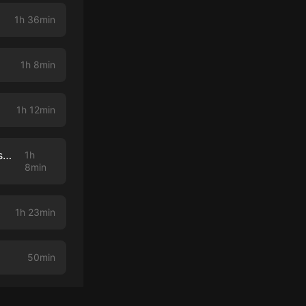
1h 36min
1h 8min
1h 12min
96: Fordpocalypse III Beyond Ontariodome (with John Semley and Jesse Hawken)
1h
8min
1h 23min
50min