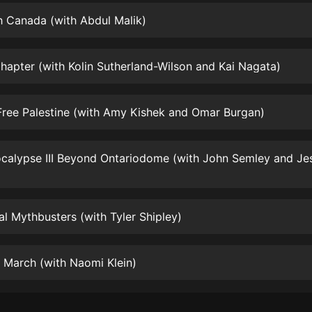
生命科學篇1-2·猴子警長科學探案記|
寶寶巴士科普
h Canada (with Abdul Malik)
寶寶巴士
【新民間劇場】我的老千江湖｜ 有聲
hapter (with Kolin Sutherland-Wilson and Kai Nagata)
的紫襟｜ 魔幻千手
有聲的紫襟
Free Palestine (with Amy Kishek and Omar Burgan)
《夜色鋼琴曲》
夜色鋼琴曲趙海洋
太荒吞天訣丨熱血玄幻丨紫襟領銜有
聲劇
有聲的紫襟
al Mythbusters (with Tyler Shipley)
嫡女貴嫁 | 一刀蘇蘇團隊制作 | 古言
宮鬥重生爽文 多人有聲劇
一刀蘇蘇
f March (with Naomi Klein)
中國大案紀實 | 每日一驚案！真實案
件恐怖刑偵尚文
大舌頭尚文