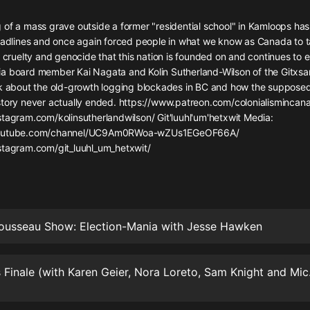
灰姑娘音樂
 of a mass grave outside a former "residential school" in Kamloops ha
headlines and once again forced people in what we know as Canada to t
郭德綱於謙相聲全集
, cruelty and genocide that this nation is founded on and continues to 
德雲社郭德綱相聲VIP
a board member Kai Nagata and Kolin Sutherland-Wilson of the Gitxsan
lk about the old-growth logging blockades in BC and how the suppose
安全警長啦咘啦哆·假期篇|新篇章加
story never actually ended. https://www.patreon.com/colonialismincan
更|寶寶巴士故事
stagram.com/kolinsutherlandwilson/ Git'luuhl'um'hetxwit Media:
寶寶巴士
youtube.com/channel/UC9Am0RWoa-wZUs1EGeOF66A/
stagram.com/git_luuhl_um_hetxwit/
凡人修仙傳|楊洋主演影視原著|薑廣
濤配音多播版本
光合積木
摸金天師【第一季】（紫襟演播）
有聲的紫襟
ousseau Show: Election-Mania with Jesse Hawken
無敵六皇子|爆笑穿越|無敵流皇子|安
燃領銜有聲小說
100: Series 
安燃