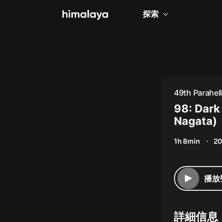
探索
全部
小說
個人成長
49th Parahel
相聲評書
98: Dark
Nagata)
兒童
1h 8min
20
歷史
情感治愈
播放
健康養生
商業財經
詳細信息
廣播劇