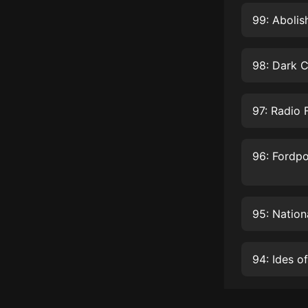
經典名著
99: Abolis
人物傳記
電影
98: Dark C
生活
英語
97: Radio 
日語
課程
少兒教育
二次元
95: Nation
教育培訓
94: Ides o
IT科技
汽車