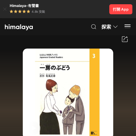
Himalaya-有聲書
打開 App
4.8k 安裝
探索