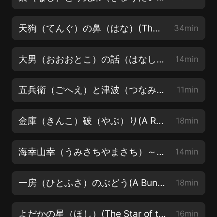
天狗（てんぐ）の鼻（はな）(The Nose of a Tengu)
34min
大男（おおおとこ）の話（はなし）(A Story of a Giant)
14min
五兵衛（ごへえ）と津波（つなみ）(Gohe and a Tsunami)
11min
金庫（きんこ）破（やぶ）り(A Retrieved Reformation)
18min
海幸山幸（うみさちやまさち）～日本（にほん）の神話（しんわ）(Sea Prince and Mountain Prince)
14min
一房（ひとふさ）のぶどう(A Bunch of Grapes)
18min
よだかの星（ほし）(The Star of the Night Hawk)
16min