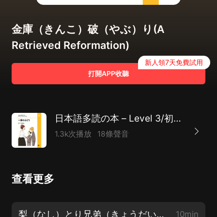
金庫（きんこ）破（やぶ）り(A
Retrieved Reformation)
新人領7天免費試用
打開APP收聽
日本語多読の本 – Level 3/初中級
1.3k次播放
18條聲音
查看更多
梨（なし）とり兄弟（きょうだい）(Three Brothers Who Went Searching for Pears)
10min