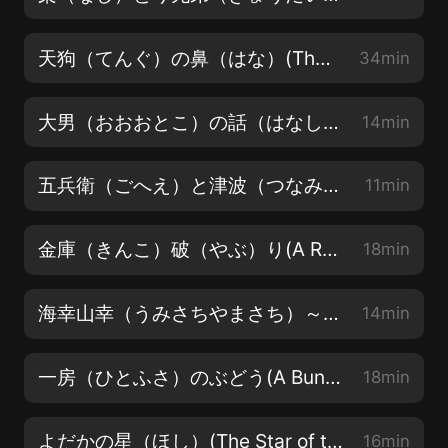
天狗（てんぐ）の鼻（はな）(The Nose of a Tengu)
34min
大男（おおおとこ）の話（はなし）(A Story of a Giant)
14min
五兵衛（ごへえ）と津波（つなみ）(Gohe and a Tsunami)
11min
金庫（きんこ）破（やぶ）り(A Retrieved Reformation)
18min
海幸山幸（うみさちやまさち）～日本（にほん）の神話（しんわ）(Sea Prince and Mountain Prince)
14min
一房（ひとふさ）のぶどう(A Bunch of Grapes)
18min
よだかの星（ほし）(The Star of the Night Hawk)
16min