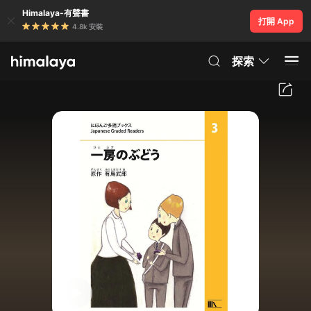
Himalaya-有聲書
打開 App
4.8k 安裝
探索