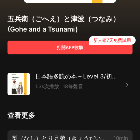
五兵衛（ごへえ）と津波（つなみ）
(Gohe and a Tsunami)
新人領7天免費試用
打開APP收聽
日本語多読の本 – Level 3/初中級
1.3k次播放
18條聲音
查看更多
梨（なし）とり兄弟（きょうだい）(Three Brothers Who Went Searching for Pears)
10min