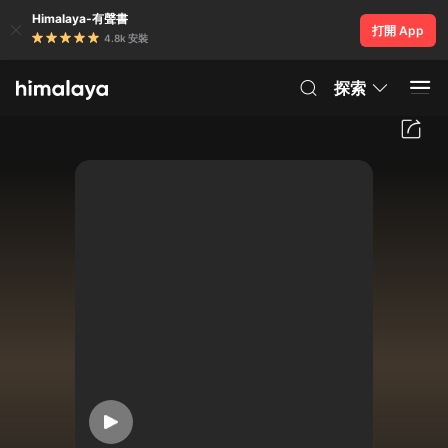
Himalaya-有聲書
打開 App
4.8k 安裝
探索