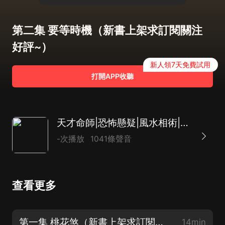
第二集 要等時機（新書上架求訂閱關注
好評~）
新人領7天免費試用
打開APP收聽
天才命師|恐怖懸疑|風水相術|AI多播
-次播放
1041條聲音
查看更多
第一集 桃花煞（新書上架求訂閱關注好評~）
14min