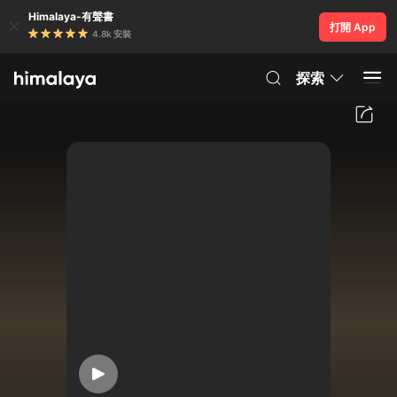
Himalaya-有聲書
打開 App
4.8k 安裝
探索