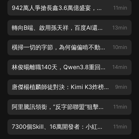
942萬人爭搶長鑫3.6萬億盛宴，誰套現離場，誰重倉豪賭？
11min
轉向B端、啟用孫天祥，百度AI還剩幾張底牌？
13min
橫掃一切的字節，為何偏偏啃不動付費網文？
10min
林俊暘離職140天，Qwen3.8重回開源，阿里大模型還能打嗎？
14min
唐傑楊植麟師徒對決：Kimi K3炸榜，智譜蒸發3000億
9min
阿里騰訊領銜，“反字節聯盟”狙擊Seedance？
11min
7300個Skill、16萬開發者：小紅書開始種“AI”
11min