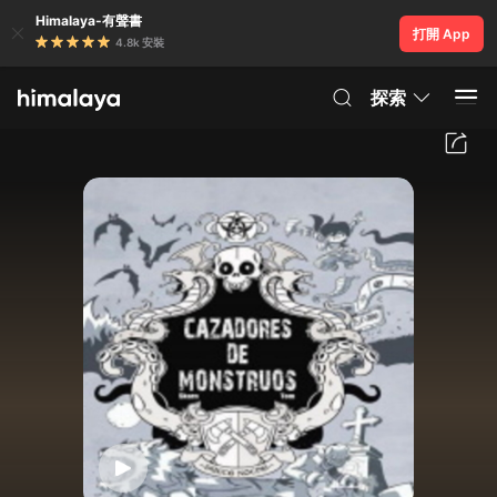
Himalaya-有聲書
打開 App
4.8k 安裝
探索