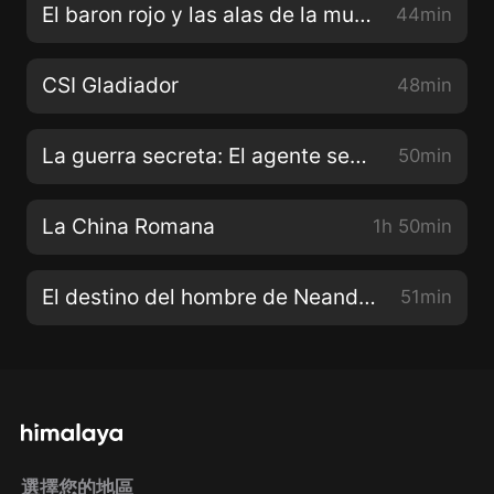
El baron rojo y las alas de la muerte
44min
CSI Gladiador
48min
La guerra secreta: El agente secreto y el fiasco frances
50min
La China Romana
1h 50min
El destino del hombre de Neandertal: Cazador de mamuts
51min
選擇您的地區