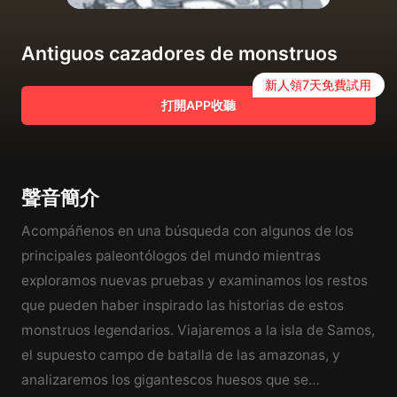
Antiguos cazadores de monstruos
新人領7天免費試用
打開APP收聽
聲音簡介
Acompáñenos en una búsqueda con algunos de los
principales paleontólogos del mundo mientras
exploramos nuevas pruebas y examinamos los restos
que pueden haber inspirado las historias de estos
monstruos legendarios. Viajaremos a la isla de Samos,
el supuesto campo de batalla de las amazonas, y
analizaremos los gigantescos huesos que se