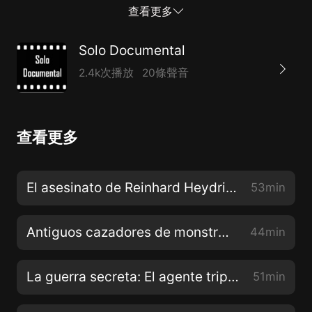
encuentran allí. Nuevos datos sugieren que ya los
查看更多
antiguos buscaron, excavaron, midieron y exhibieron
estos grandes fósiles. ¿Se trata de la prueba de que la
Solo Documental
práctica de la paleontología, considerada durante
2.4k次播放
20條聲音
mucho tiempo como una ciencia moderna, comenzó
de hecho hace dos mil años? Conoceremos a los
monstruos que podrían unir la época clásica griega
查看更多
con el pasado prehistórico de la Tierra, y
descubriremos si estas bestias mitológicas tienen un
lugar en los registros de fósiles.
El asesinato de Reinhard Heydrich
53min
Antiguos cazadores de monstruos
44min
La guerra secreta: El agente triple frances
51min