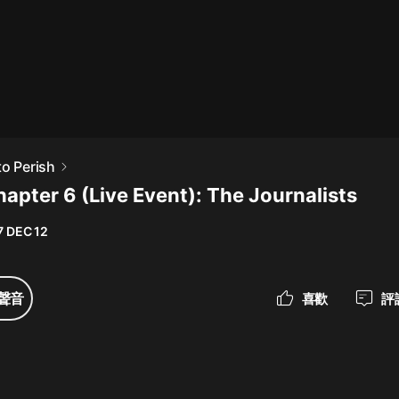
最佳女婿｜都市異能多人有聲劇｜一
種侃侃｜有聲小說
一種侃侃
米小圈上學記:一二三年級 | 暢銷出版
to Perish
物
apter 6 (Live Event): The Journalists
米小圈
7 DEC 12
破壞者聯盟篇1-4季·猴子警長科學探
案記|寶寶巴士
寶寶巴士
聲音
喜歡
評
大奉打更人丨頭陀淵領銜多人有聲
劇|暢聽全集|王鶴棣、田曦薇主演影
視劇原著|賣報小郎君
頭陀淵講故事
總有這樣的歌只想一個人聽