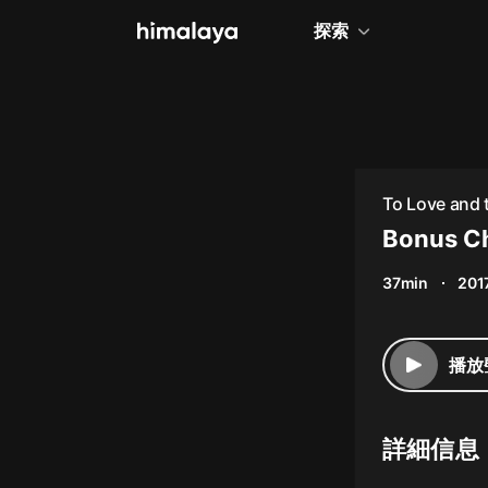
探索
全部
小說
個人成長
To Love and 
相聲評書
Bonus Ch
兒童
37min
201
歷史
情感治愈
播放
健康養生
商業財經
詳細信息
廣播劇