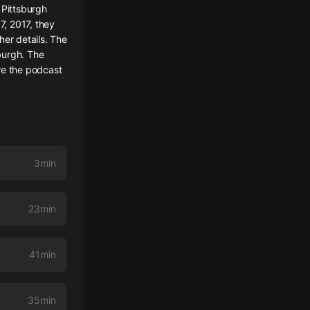
 Pittsburgh
7, 2017, they
her details. The
burgh. The
re the podcast
3min
23min
41min
35min