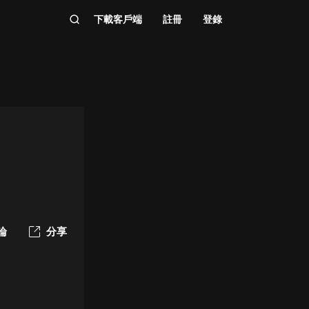
下載客戶端
註冊
登錄
論
分享