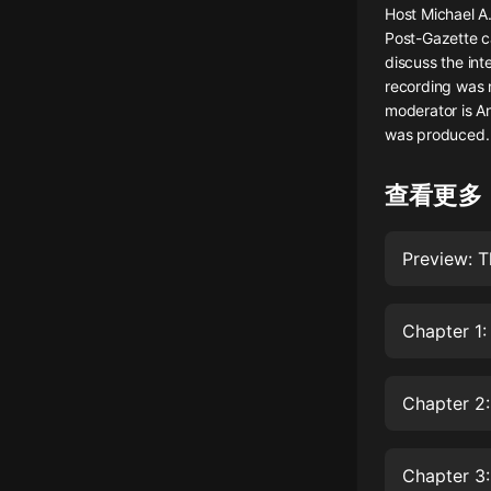
Host Michael A.
懸疑
Post-Gazette ca
discuss the int
科幻
recording was 
moderator is A
好書精講
was produced.
外語
查看更多
耽美
認知思維
Preview: T
人文
音樂
Chapter 1:
粵語
Chapter 2:
頭條
娛樂
Chapter 3: