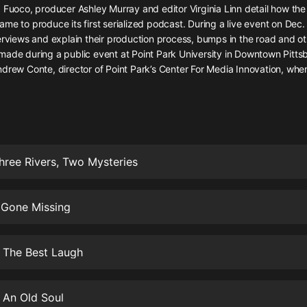
灰姑娘音樂
 Fuoco, producer Ashley Murray and editor Virginia Linn detail how the
me to produce its first serialized podcast. During a live event on Dec. 
erviews and explain their production process, bumps in the road and ot
郭德綱於謙相聲全集
made during a public event at Point Park University in Downtown Pitts
德雲社郭德綱相聲VIP
ndrew Conte, director of Point Park’s Center For Media Innovation, whe
安全警長啦咘啦哆·假期篇|新篇章加
更|寶寶巴士故事
寶寶巴士
凡人修仙傳|楊洋主演影視原著|薑廣
濤配音多播版本
hree Rivers, Two Mysteries
光合積木
 Gone Missing
摸金天師【第一季】（紫襟演播）
有聲的紫襟
 The Best Laugh
無敵六皇子|爆笑穿越|無敵流皇子|安
燃領銜有聲小說
安燃
 An Old Soul