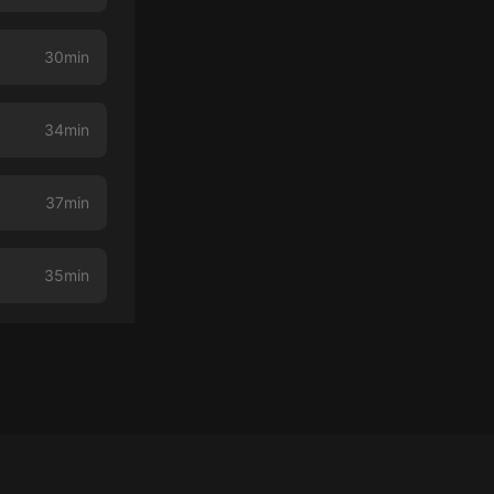
30min
34min
37min
35min