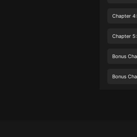
經典名著
人物傳記
Chapter 4:
電影
生活
Chapter 5
英語
Bonus Chap
日語
課程
Bonus Chap
少兒教育
二次元
教育培訓
IT科技
汽車