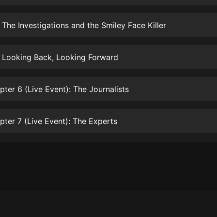
生命科學篇1-2·猴子警長科學探案記|
寶寶巴士科普
寶寶巴士
 The Investigations and the Smiley Face Killer
【新民間劇場】我的老千江湖｜ 有聲
的紫襟｜ 魔幻千手
: Looking Back, Looking Forward
有聲的紫襟
《夜色鋼琴曲》
ter 6 (Live Event): The Journalists
夜色鋼琴曲趙海洋
太荒吞天訣丨熱血玄幻丨紫襟領銜有
ter 7 (Live Event): The Experts
聲劇
有聲的紫襟
嫡女貴嫁 | 一刀蘇蘇團隊制作 | 古言
宮鬥重生爽文 多人有聲劇
一刀蘇蘇
中國大案紀實 | 每日一驚案！真實案
件恐怖刑偵尚文
大舌頭尚文