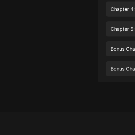
經典名著
Chapter 4:
人物傳記
電影
Chapter 5
生活
英語
Bonus Chap
日語
Bonus Chap
課程
少兒教育
二次元
教育培訓
IT科技
汽車