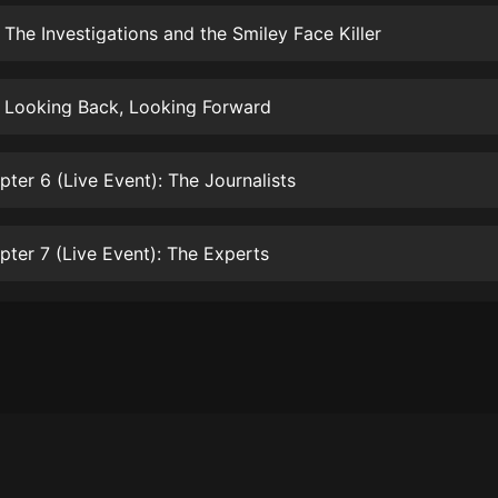
生命科學篇1-2·猴子警長科學探案記|
寶寶巴士科普
 The Investigations and the Smiley Face Killer
寶寶巴士
【新民間劇場】我的老千江湖｜ 有聲
: Looking Back, Looking Forward
的紫襟｜ 魔幻千手
有聲的紫襟
ter 6 (Live Event): The Journalists
《夜色鋼琴曲》
夜色鋼琴曲趙海洋
ter 7 (Live Event): The Experts
太荒吞天訣丨熱血玄幻丨紫襟領銜有
聲劇
有聲的紫襟
嫡女貴嫁 | 一刀蘇蘇團隊制作 | 古言
宮鬥重生爽文 多人有聲劇
一刀蘇蘇
中國大案紀實 | 每日一驚案！真實案
件恐怖刑偵尚文
大舌頭尚文