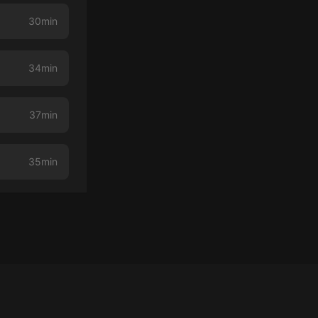
30min
34min
37min
35min