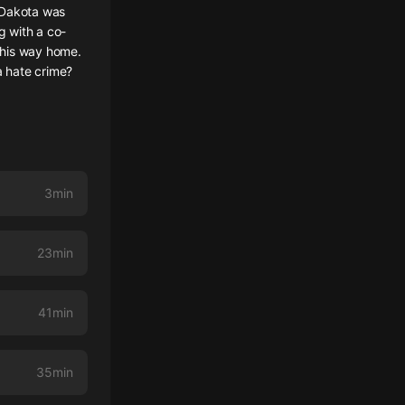
 Dakota was
g with a co-
 his way home.
a hate crime?
3min
23min
41min
35min