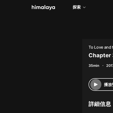
探索
全部
小說
個人成長
To Love and 
相聲評書
Chapter 
兒童
35min
201
歷史
情感治愈
播放
健康養生
商業財經
詳細信息
廣播劇