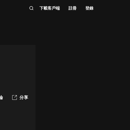
下載客戶端
註冊
登錄
論
分享