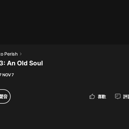
最佳女婿｜都市異能多人有聲劇｜一
種侃侃｜有聲小說
一種侃侃
米小圈上學記:一二三年級 | 暢銷出版
to Perish
物
3: An Old Soul
米小圈
7 NOV 7
破壞者聯盟篇1-4季·猴子警長科學探
案記|寶寶巴士
寶寶巴士
聲音
喜歡
評
大奉打更人丨頭陀淵領銜多人有聲
劇|暢聽全集|王鶴棣、田曦薇主演影
視劇原著|賣報小郎君
頭陀淵講故事
總有這樣的歌只想一個人聽