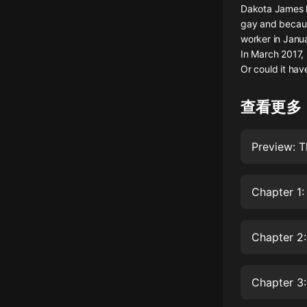
Dakota James h
懸疑
gay and because
worker in Janu
科幻
In March 2017, 
Or could it hav
好書精講
外語
查看更多
耽美
Preview: T
認知思維
人文
Chapter 1:
音樂
粵語
Chapter 2:
頭條
娛樂
Chapter 3: