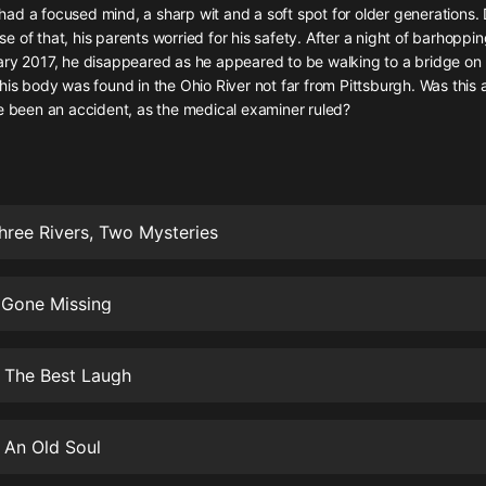
灰姑娘音樂
ad a focused mind, a sharp wit and a soft spot for older generations.
 of that, his parents worried for his safety. After a night of barhoppin
ary 2017, he disappeared as he appeared to be walking to a bridge on
郭德綱於謙相聲全集
his body was found in the Ohio River not far from Pittsburgh. Was this 
德雲社郭德綱相聲VIP
e been an accident, as the medical examiner ruled?
安全警長啦咘啦哆·假期篇|新篇章加
更|寶寶巴士故事
寶寶巴士
hree Rivers, Two Mysteries
凡人修仙傳|楊洋主演影視原著|薑廣
濤配音多播版本
光合積木
 Gone Missing
摸金天師【第一季】（紫襟演播）
有聲的紫襟
 The Best Laugh
無敵六皇子|爆笑穿越|無敵流皇子|安
燃領銜有聲小說
 An Old Soul
安燃