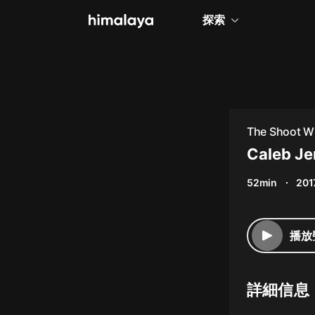
探索
全部
小說
個人成長
The Shoot Wi
相聲評書
Caleb Je
兒童
52min
201
歷史
情感治愈
播放
健康養生
商業財經
詳細信息
廣播劇