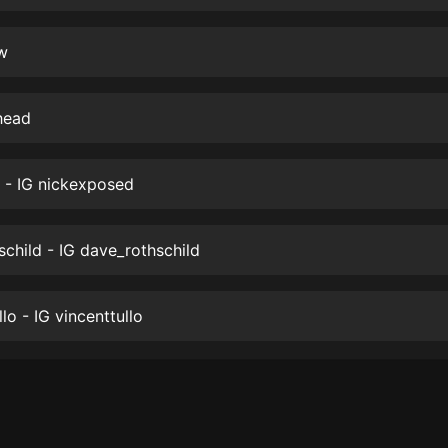
生命科學篇1-2·猴子警長科學探案記|
寶寶巴士科普
寶寶巴士
w
【新民間劇場】我的老千江湖｜ 有聲
的紫襟｜ 魔幻千手
head
有聲的紫襟
《夜色鋼琴曲》
 - IG nickexposed
夜色鋼琴曲趙海洋
太荒吞天訣丨熱血玄幻丨紫襟領銜有
child - IG dave_rothschild
聲劇
有聲的紫襟
lo - IG vincenttullo
嫡女貴嫁 | 一刀蘇蘇團隊制作 | 古言
宮鬥重生爽文 多人有聲劇
一刀蘇蘇
中國大案紀實 | 每日一驚案！真實案
件恐怖刑偵尚文
大舌頭尚文