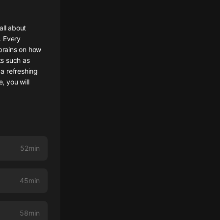
ll about
. Every
 brains on how
ts such as
a refreshing
, you will
52min
45min
58min