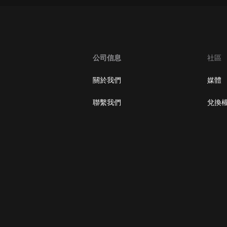
大秦：不裝了，你爹我是秦始皇丨爆
笑穿越丨伍壹劇社多人劇|趙家繼承
人秦朝
伍壹劇社
公司信息
社區
詭秘之主 | 多人有聲劇丨同名動畫原
著 | 西幻克蘇魯 | 烏賊作品
8082Audio
關於我們
媒體
重生1980：開局迎娶姐姐閨蜜丨頭
聯繫我們
兌換
陀淵領銜丨重生八零丨精品多人有聲
劇
頭陀淵講故事
成何體統丨雙穿反套路爆笑爽文丨冷
月淺淺&倔強的小紅丨精品多人有聲
劇
o冷月淺淺o