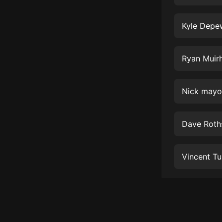
經典名著
人物傳記
Kyle Depe
電影
生活
Ryan Muir
英語
Nick mayo
日語
課程
Dave Roths
少兒教育
二次元
Vincent Tul
教育培訓
IT科技
汽車