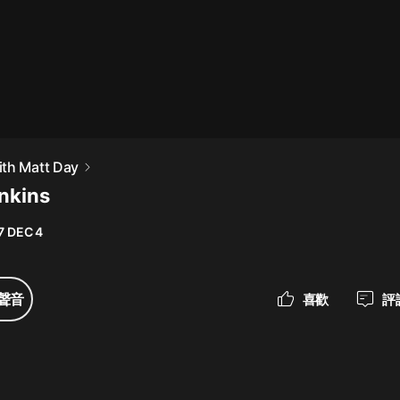
最佳女婿｜都市異能多人有聲劇｜一
種侃侃｜有聲小說
一種侃侃
米小圈上學記:一二三年級 | 暢銷出版
th Matt Day
物
nkins
米小圈
7 DEC 4
破壞者聯盟篇1-4季·猴子警長科學探
案記|寶寶巴士
寶寶巴士
聲音
喜歡
評
大奉打更人丨頭陀淵領銜多人有聲
劇|暢聽全集|王鶴棣、田曦薇主演影
視劇原著|賣報小郎君
頭陀淵講故事
總有這樣的歌只想一個人聽