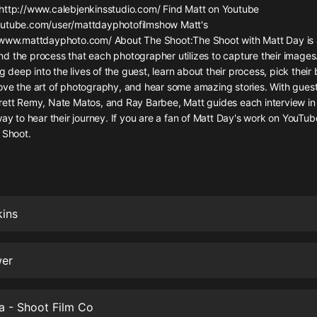
灰姑娘音樂
http://www.calebjenkinsstudio.com/ Find Matt on Youtube
outube.com/user/mattdayphotofilmshow Matt's
/www.mattdayphoto.com/ About The Shoot:The Shoot with Matt Day is a
郭德綱於謙相聲全集
d the process that each photographer utilizes to capture their images
德雲社郭德綱相聲VIP
ig deep into the lives of the guest, learn about their process, pick their
ove the art of photography, and hear some amazing stories. With gues
安全警長啦咘啦哆·假期篇|新篇章加
rett Remy, Nate Matos, and Ray Barbee, Matt guides each interview in 
更|寶寶巴士故事
way to hear their journey. If you are a fan of Matt Day's work on YouTube
寶寶巴士
 Shoot.
凡人修仙傳|楊洋主演影視原著|薑廣
濤配音多播版本
光合積木
kins
摸金天師【第一季】（紫襟演播）
有聲的紫襟
wer
無敵六皇子|爆笑穿越|無敵流皇子|安
燃領銜有聲小說
安燃
a - Shoot Film Co