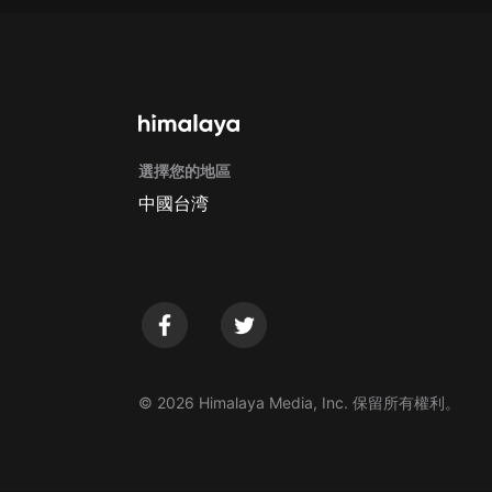
戲曲
旅遊
免費專區
暢銷書
選擇您的地區
其他
中國台湾
© 2026 Himalaya Media, Inc. 保留所有權利。