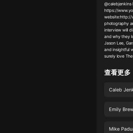
@calebjenkins 
懸疑
https://www.y
website:http:/
科幻
photography an
interview will d
好書精講
and why they l
外語
Jason Lee, Gar
and insightful 
耽美
surely love The
認知思維
查看更多
人文
音樂
Caleb Jen
粵語
Emily Bre
頭條
娛樂
Mike Padu