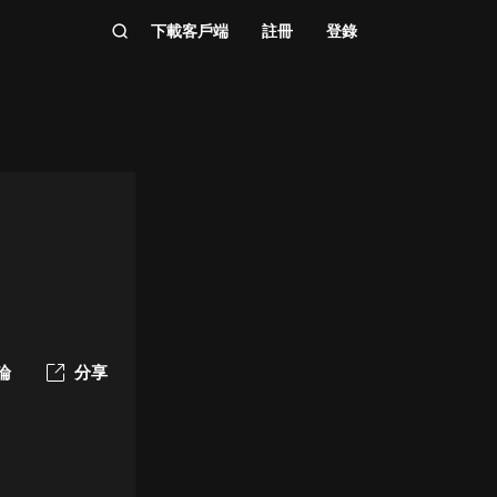
下載客戶端
註冊
登錄
論
分享