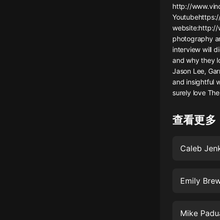
http://www.vin
懸疑
Youtubehttps:
website:http:/
科幻
photography an
interview will d
好書精講
and why they l
外語
Jason Lee, Gar
and insightful 
耽美
surely love The
認知思維
查看更多
人文
音樂
Caleb Jen
粵語
Emily Bre
頭條
娛樂
Mike Padu