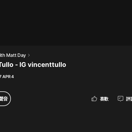
最佳女婿｜都市異能多人有聲劇｜一
種侃侃｜有聲小說
一種侃侃
米小圈上學記:一二三年級 | 暢銷出版
th Matt Day
物
ullo - IG vincenttullo
米小圈
7 APR 4
破壞者聯盟篇1-4季·猴子警長科學探
案記|寶寶巴士
寶寶巴士
聲音
喜歡
評
大奉打更人丨頭陀淵領銜多人有聲
劇|暢聽全集|王鶴棣、田曦薇主演影
視劇原著|賣報小郎君
頭陀淵講故事
總有這樣的歌只想一個人聽