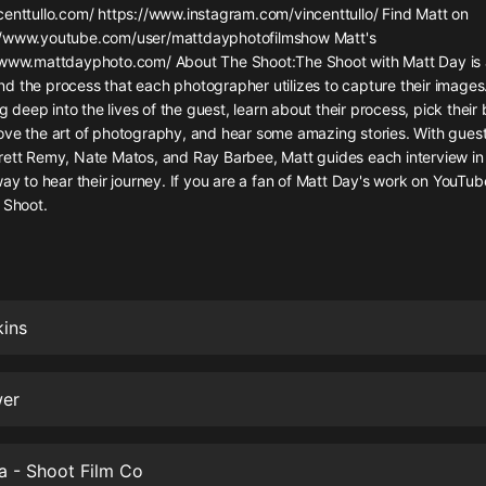
灰姑娘音樂
centtullo.com/ https://www.instagram.com/vincenttullo/ Find Matt on
//www.youtube.com/user/mattdayphotofilmshow Matt's
/www.mattdayphoto.com/ About The Shoot:The Shoot with Matt Day is a
郭德綱於謙相聲全集
d the process that each photographer utilizes to capture their images
德雲社郭德綱相聲VIP
ig deep into the lives of the guest, learn about their process, pick their
ove the art of photography, and hear some amazing stories. With gues
安全警長啦咘啦哆·假期篇|新篇章加
rett Remy, Nate Matos, and Ray Barbee, Matt guides each interview in 
更|寶寶巴士故事
way to hear their journey. If you are a fan of Matt Day's work on YouTube
寶寶巴士
 Shoot.
凡人修仙傳|楊洋主演影視原著|薑廣
濤配音多播版本
光合積木
kins
摸金天師【第一季】（紫襟演播）
有聲的紫襟
wer
無敵六皇子|爆笑穿越|無敵流皇子|安
燃領銜有聲小說
安燃
a - Shoot Film Co