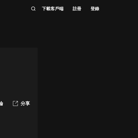
下載客戶端
註冊
登錄
論
分享