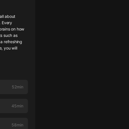
ll about
. Every
 brains on how
ts such as
a refreshing
, you will
52min
45min
58min