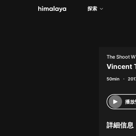
探索
全部
小說
個人成長
The Shoot Wi
相聲評書
Vincent T
兒童
50min
201
歷史
情感治愈
播放
健康養生
商業財經
詳細信息
廣播劇