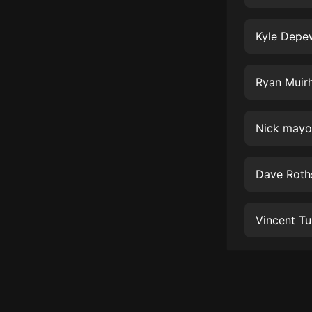
經典名著
人物傳記
Kyle Depe
電影
生活
Ryan Muir
英語
Nick mayo
日語
課程
Dave Roths
少兒教育
二次元
Vincent Tul
教育培訓
IT科技
汽車