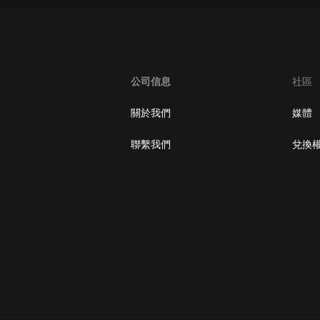
大秦：不裝了，你爹我是秦始皇丨爆
笑穿越丨伍壹劇社多人劇|趙家繼承
人秦朝
伍壹劇社
公司信息
社區
詭秘之主 | 多人有聲劇丨同名動畫原
著 | 西幻克蘇魯 | 烏賊作品
8082Audio
關於我們
媒體
重生1980：開局迎娶姐姐閨蜜丨頭
聯繫我們
兌換
陀淵領銜丨重生八零丨精品多人有聲
劇
頭陀淵講故事
成何體統丨雙穿反套路爆笑爽文丨冷
月淺淺&倔強的小紅丨精品多人有聲
劇
o冷月淺淺o