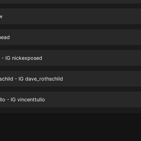
生命科學篇1-2·猴子警長科學探案記|
寶寶巴士科普
寶寶巴士
w
【新民間劇場】我的老千江湖｜ 有聲
的紫襟｜ 魔幻千手
head
有聲的紫襟
《夜色鋼琴曲》
 - IG nickexposed
夜色鋼琴曲趙海洋
太荒吞天訣丨熱血玄幻丨紫襟領銜有
child - IG dave_rothschild
聲劇
有聲的紫襟
lo - IG vincenttullo
嫡女貴嫁 | 一刀蘇蘇團隊制作 | 古言
宮鬥重生爽文 多人有聲劇
一刀蘇蘇
中國大案紀實 | 每日一驚案！真實案
件恐怖刑偵尚文
大舌頭尚文