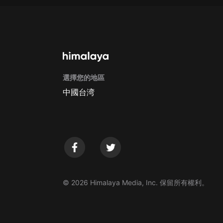
戲曲
旅遊
免費專區
暢銷書
選擇您的地區
其他
中國台湾
© 2026 Himalaya Media, Inc. 保留所有權利。