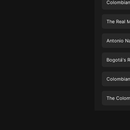
經典名著
Colombian 
人物傳記
The Real M
電影
生活
Antonio Na
英語
日語
Bogotá's R
課程
少兒教育
Colombian
二次元
The Colomb
教育培訓
IT科技
汽車