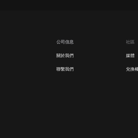
大秦：不裝了，你爹我是秦始皇丨爆
笑穿越丨伍壹劇社多人劇|趙家繼承
人秦朝
伍壹劇社
詭秘之主 | 多人有聲劇丨同名動畫原
著 | 西幻克蘇魯 | 烏賊作品
公司信息
社區
8082Audio
關於我們
媒體
重生1980：開局迎娶姐姐閨蜜丨頭
陀淵領銜丨重生八零丨精品多人有聲
聯繫我們
兌換
劇
頭陀淵講故事
成何體統丨雙穿反套路爆笑爽文丨冷
月淺淺&倔強的小紅丨精品多人有聲
劇
o冷月淺淺o