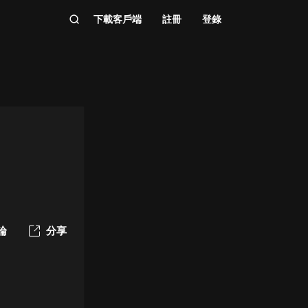
下載客戶端
註冊
登錄
論
分享