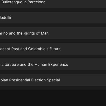
生命科學篇1-2·猴子警長科學探案記|
Bullerengue in Barcelona
寶寶巴士科普
寶寶巴士
edellín
【新民間劇場】我的老千江湖｜ 有聲
的紫襟｜ 魔幻千手
有聲的紫襟
riño and the Rights of Man
《夜色鋼琴曲》
夜色鋼琴曲趙海洋
ecent Past and Colombia's Future
太荒吞天訣丨熱血玄幻丨紫襟領銜有
聲劇
 Literature and the Human Experience
有聲的紫襟
嫡女貴嫁 | 一刀蘇蘇團隊制作 | 古言
ian Presidential Election Special
宮鬥重生爽文 多人有聲劇
一刀蘇蘇
中國大案紀實 | 每日一驚案！真實案
件恐怖刑偵尚文
大舌頭尚文