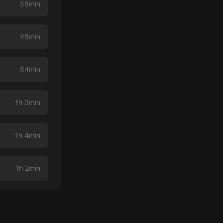
56min
48min
54min
1h 0min
1h 4min
1h 2min