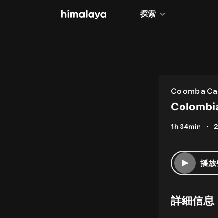
探索
全部
小說
個人成長
Colombia Cal
相聲評書
Colombia
兒童
1h 34min
2
歷史
情感治愈
播放
健康養生
商業財經
詳細信息
廣播劇