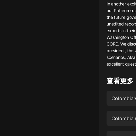
In another exci
懸疑
our Patreon su
the future gove
科幻
unedited record
experts in thei
好書精講
Washington Off
外語
CORE. We discus
president, the 
耽美
scenarios, Alv
excellent quest
認知思維
人文
查看更多
音樂
Colombia'
粵語
頭條
Colombia u
娛樂