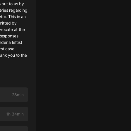
s put to us by
eries regarding
ro. This in an
bmitted by
dvocate at the
Responses,
der a leftist
rst case
hank you to the
28min
1h 34min