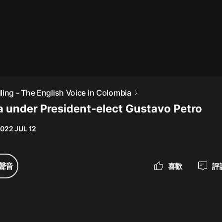
最佳女婿｜都市異能多人有聲劇｜一
種侃侃｜有聲小說
一種侃侃
米小圈上學記:一二三年級 | 暢銷出版
ling - The English Voice in Colombia
物
 under President-elect Gustavo Petro
米小圈
022 JUL 12
破壞者聯盟篇1-4季·猴子警長科學探
案記|寶寶巴士
寶寶巴士
聲音
喜歡
評
大奉打更人丨頭陀淵領銜多人有聲
劇|暢聽全集|王鶴棣、田曦薇主演影
視劇原著|賣報小郎君
頭陀淵講故事
總有這樣的歌只想一個人聽