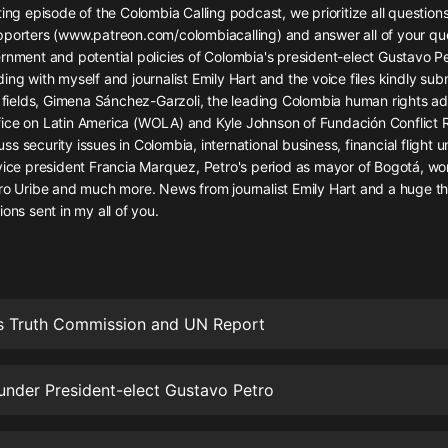
灰姑娘音樂
ting episode of the Colombia Calling podcast, we prioritize all question
pporters (www.patreon.com/colombiacalling) and answer all of your qu
rnment and potential policies of Colombia's president-elect Gustavo Pet
郭德綱於謙相聲全集
ing with myself and journalist Emily Hart and the voice files kindly su
德雲社郭德綱相聲VIP
r fields, Gimena Sánchez-Garzoli, the leading Colombia human rights a
ice on Latin America (WOLA) and Kyle Johnson of Fundación Conflict 
安全警長啦咘啦哆·假期篇|新篇章加
s security issues in Colombia, international business, financial flight un
更|寶寶巴士故事
vice president Francia Marquez, Petro's period as mayor of Bogotá, wo
寶寶巴士
aro Uribe and much more. News from journalist Emily Hart and a huge t
ions sent in my all of you.
凡人修仙傳|楊洋主演影視原著|薑廣
濤配音多播版本
光合積木
摸金天師【第一季】（紫襟演播）
s Truth Commission and UN Report
有聲的紫襟
無敵六皇子|爆笑穿越|無敵流皇子|安
nder President-elect Gustavo Petro
燃領銜有聲小說
安燃