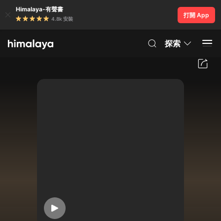
Himalaya-有聲書
打開 App
4.8k 安裝
探索