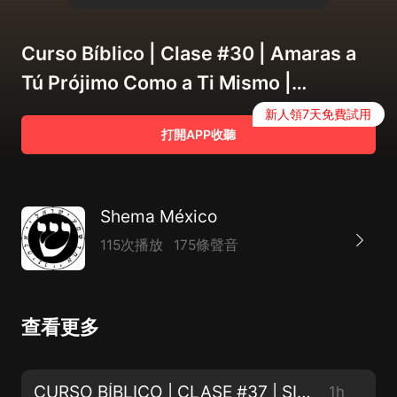
Curso Bíblico | Clase #30 | Amaras a
Tú Prójimo Como a Ti Mismo |
06/19/2021
新人領7天免費試用
打開APP收聽
Shema México
115次播放
175條聲音
查看更多
CURSO BÍBLICO | CLASE #37 | SIGUIENDO A CRISTO, NO AL CRISTIANISMO | 02/26/2022
1h