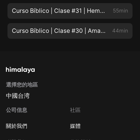
Curso Bíblico | Clase #31 | Hemos encontrado al Mesías | 06/26/2021
55min
Curso Bíblico | Clase #30 | Amaras a Tú Prójimo Como a Ti Mismo | 06/19/2021
44min
選擇您的地區
中國台湾
公司信息
社區
關於我們
媒體