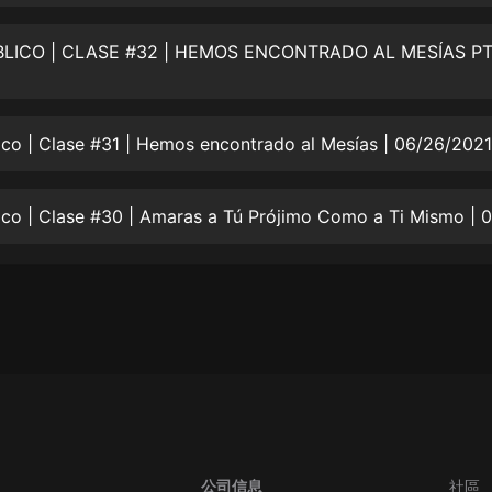
生命科學篇1-2·猴子警長科學探案記|
寶寶巴士科普
寶寶巴士
【新民間劇場】我的老千江湖｜ 有聲
的紫襟｜ 魔幻千手
有聲的紫襟
ico | Clase #31 | Hemos encontrado al Mesías | 06/26/2021
《夜色鋼琴曲》
夜色鋼琴曲趙海洋
太荒吞天訣丨熱血玄幻丨紫襟領銜有
聲劇
有聲的紫襟
嫡女貴嫁 | 一刀蘇蘇團隊制作 | 古言
宮鬥重生爽文 多人有聲劇
一刀蘇蘇
中國大案紀實 | 每日一驚案！真實案
件恐怖刑偵尚文
公司信息
社區
大舌頭尚文