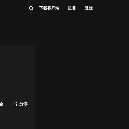
下載客戶端
註冊
登錄
論
分享