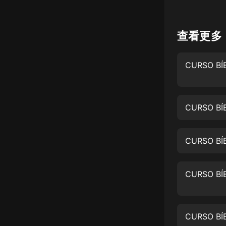
懸疑
查看更多
科幻
好書精講
外語
耽美
CURSO BÍB
認知思維
人文
CURSO BÍB
音樂
粵語
頭條
娛樂
CURSO BÍB