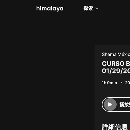
探索
全部
小說
個人成長
Shema Méxi
相聲評書
CURSO BÍ
01/29/2
兒童
1h 9min
20
歷史
情感治愈
播放
健康養生
商業財經
詳細信息
廣播劇