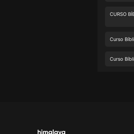
經典名著
人物傳記
電影
生活
Curso Bíbl
英語
日語
課程
少兒教育
二次元
教育培訓
IT科技
汽車