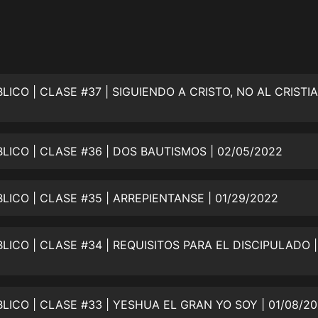
灰姑娘音樂
郭德綱於謙相聲全集
德雲社郭德綱相聲VIP
安全警長啦咘啦哆·假期篇|新篇章加
更|寶寶巴士故事
寶寶巴士
LICO | CLASE #36 | DOS BAUTISMOS | 02/05/2022
凡人修仙傳|楊洋主演影視原著|薑廣
濤配音多播版本
光合積木
LICO | CLASE #35 | ARREPIENTANSE | 01/29/2022
摸金天師【第一季】（紫襟演播）
有聲的紫襟
無敵六皇子|爆笑穿越|無敵流皇子|安
燃領銜有聲小說
安燃
LICO | CLASE #33 | YESHUA EL GRAN YO SOY | 01/08/2