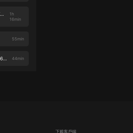
CURSO BÍBLICO | CLASE #32 | HEMOS ENCONTRADO AL MESÍAS PT. 2 | 01/01/2022
1h
16min
55min
Curso Bíblico | Clase #30 | Amaras a Tú Prójimo Como a Ti Mismo | 06/19/2021
44min
下載客戶端