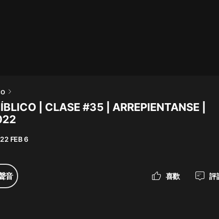
最佳女婿｜都市異能多人有聲劇｜一
種侃侃｜有聲小說
一種侃侃
米小圈上學記:一二三年級 | 暢銷出版
co
物
BLICO | CLASE #35 | ARREPIENTANSE |
米小圈
022
破壞者聯盟篇1-4季·猴子警長科學探
案記|寶寶巴士
22 FEB 6
寶寶巴士
大奉打更人丨頭陀淵領銜多人有聲
聲音
喜歡
評
劇|暢聽全集|王鶴棣、田曦薇主演影
視劇原著|賣報小郎君
頭陀淵講故事
總有這樣的歌只想一個人聽