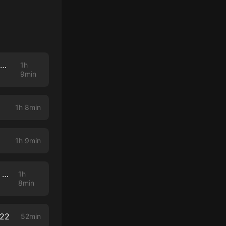
CURSO BÍBLICO | CLASE #37 | SIGUIENDO A CRISTO, NO AL CRISTIANISMO | 02/26/2022
1h
9min
1h 8min
1h 9min
CURSO BÍBLICO | CLASE #34 | REQUISITOS PARA EL DISCIPULADO | 01/15/2022
1h
8min
022
52min