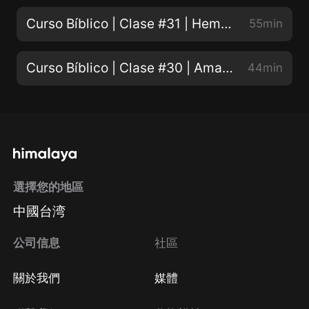
Curso Bíblico | Clase #31 | Hemos encontrado al Mesías | 06/26/2021
55min
Curso Bíblico | Clase #30 | Amaras a Tú Prójimo Como a Ti Mismo | 06/19/2021
44min
選擇您的地區
中國台湾
公司信息
社區
關於我們
媒體