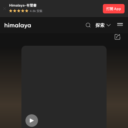
Himalaya-有聲書
打開 App
4.8k 安裝
探索