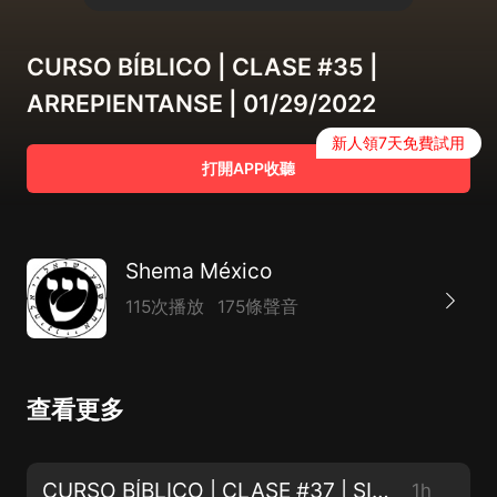
CURSO BÍBLICO | CLASE #35 |
ARREPIENTANSE | 01/29/2022
新人領7天免費試用
打開APP收聽
Shema México
115次播放
175條聲音
查看更多
CURSO BÍBLICO | CLASE #37 | SIGUIENDO A CRISTO, NO AL CRISTIANISMO | 02/26/2022
1h