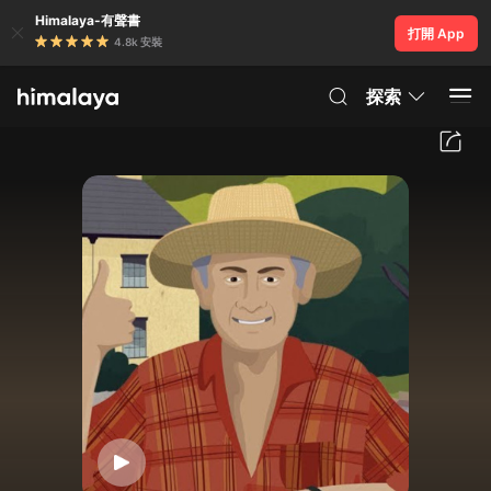
Himalaya-有聲書
打開 App
4.8k 安裝
探索