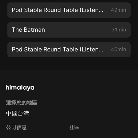
Pod Stable Round Table (Listener questions) - Part 2
49min
The Batman
31min
Pod Stable Round Table (Listener questions) - Part 1
40min
選擇您的地區
中國台湾
公司信息
社區