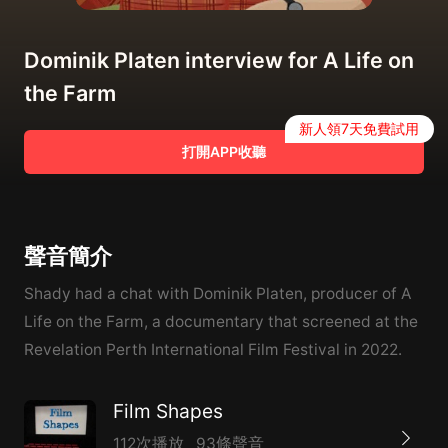
Dominik Platen interview for A Life on
the Farm
新人領7天免費試用
打開APP收聽
聲音簡介
Shady had a chat with Dominik Platen, producer of A
Life on the Farm, a documentary that screened at the
Revelation Perth International Film Festival in 2022.
Film Shapes
112次播放
93條聲音