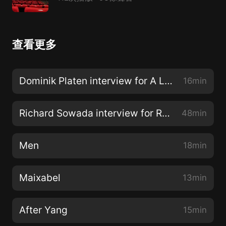
查看更多
Dominik Platen interview for A Life on the Farm
16min
Richard Sowada interview for Rev 2022
48min
Men
18min
Maixabel
13min
After Yang
15min