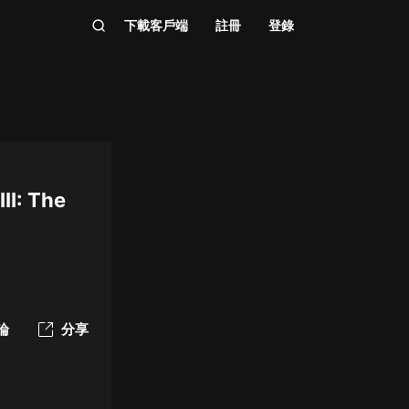
下載客戶端
註冊
登錄
II: The
論
分享