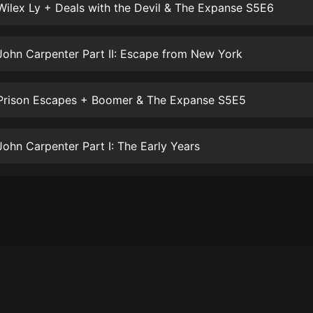
生命科學篇1-2·猴子警長科學探案記|
Wilex Ly + Deals with the Devil & The Expanse S5E6
寶寶巴士科普
寶寶巴士
John Carpenter Part II: Escape from New York
【新民間劇場】我的老千江湖｜ 有聲
的紫襟｜ 魔幻千手
有聲的紫襟
 Prison Escapes + Boomer & The Expanse S5E5
《夜色鋼琴曲》
夜色鋼琴曲趙海洋
John Carpenter Part I: The Early Years
太荒吞天訣丨熱血玄幻丨紫襟領銜有
聲劇
有聲的紫襟
嫡女貴嫁 | 一刀蘇蘇團隊制作 | 古言
宮鬥重生爽文 多人有聲劇
一刀蘇蘇
中國大案紀實 | 每日一驚案！真實案
件恐怖刑偵尚文
大舌頭尚文