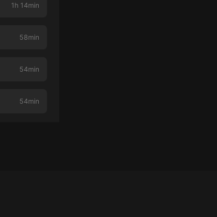
1h 14min
58min
54min
54min