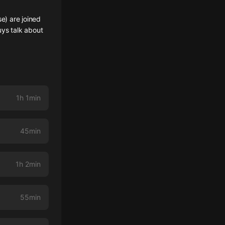
e) are joined
uys talk about
1h 1min
45min
1h 2min
55min