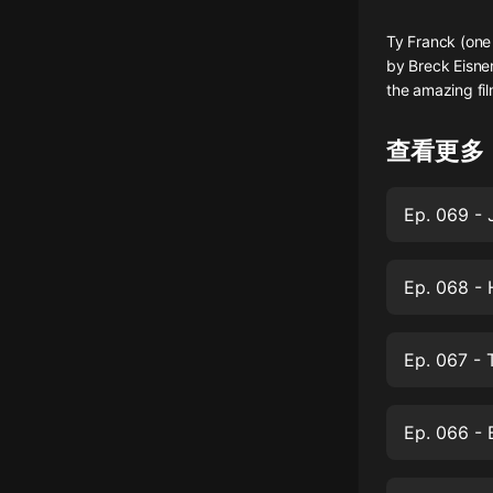
懸疑
Ty Franck (one
by Breck Eisner
科幻
the amazing fi
好書精講
查看更多
外語
耽美
Ep. 069 -
認知思維
人文
Ep. 068 - 
音樂
Ep. 067 - 
粵語
頭條
Ep. 066 - 
娛樂