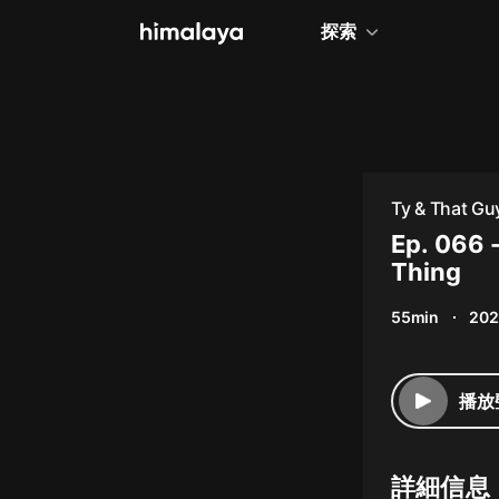
探索
全部
小說
個人成長
Ty & That Gu
相聲評書
Ep. 066 
Thing
兒童
55min
202
歷史
情感治愈
播放
健康養生
商業財經
詳細信息
廣播劇