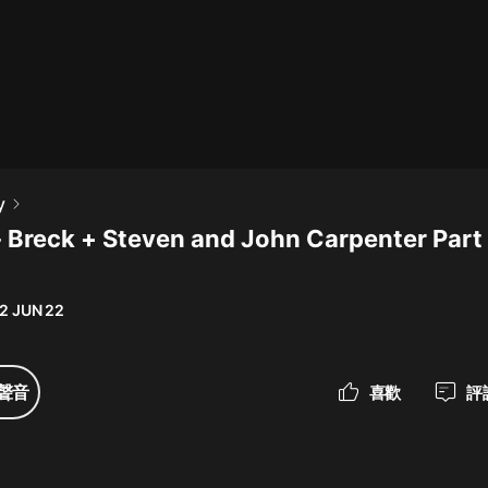
最佳女婿｜都市異能多人有聲劇｜一
種侃侃｜有聲小說
一種侃侃
米小圈上學記:一二三年級 | 暢銷出版
y
物
- Breck + Steven and John Carpenter Part I
米小圈
破壞者聯盟篇1-4季·猴子警長科學探
案記|寶寶巴士
2 JUN 22
寶寶巴士
大奉打更人丨頭陀淵領銜多人有聲
聲音
喜歡
評
劇|暢聽全集|王鶴棣、田曦薇主演影
視劇原著|賣報小郎君
頭陀淵講故事
總有這樣的歌只想一個人聽