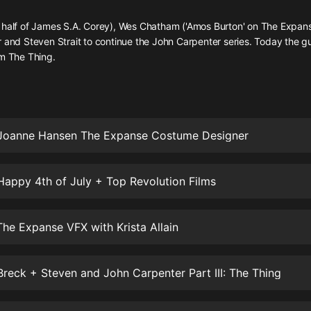
灰姑娘音樂
 half of James S.A. Corey), Wes Chatham ('Amos Burton' on The Expans
 and Steven Strait to continue the John Carpenter series. Today the g
郭德綱於謙相聲全集
lm The Thing.
德雲社郭德綱相聲VIP
安全警長啦咘啦哆·假期篇|新篇章加
更|寶寶巴士故事
寶寶巴士
 Joanne Hansen The Expanse Costume Designer
凡人修仙傳|楊洋主演影視原著|薑廣
濤配音多播版本
光合積木
Happy 4th of July + Top Revolution Films
摸金天師【第一季】（紫襟演播）
有聲的紫襟
The Expanse VFX with Krista Allain
無敵六皇子|爆笑穿越|無敵流皇子|安
Breck + Steven and John Carpenter Part III: The Thing
燃領銜有聲小說
安燃