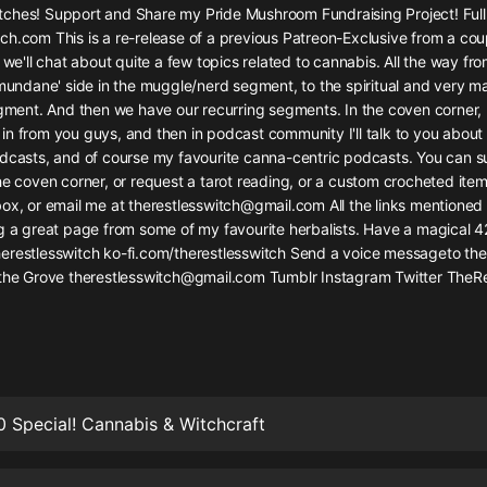
灰姑娘音樂
ches! ️Support and Share my Pride Mushroom Fundraising Project! Ful
h.com This is a re-release of a previous Patreon-Exclusive from a cou
, we'll chat about quite a few topics related to cannabis. All the way fr
郭德綱於謙相聲全集
'mundane' side in the muggle/nerd segment, to the spiritual and very ma
德雲社郭德綱相聲VIP
egment. And then we have our recurring segments. In the coven corner,
in from you guys, and then in podcast community I'll talk to you abou
安全警長啦咘啦哆·假期篇|新篇章加
odcasts, and of course my favourite canna-centric podcasts. You can 
更|寶寶巴士故事
he coven corner, or request a tarot reading, or a custom crocheted item
寶寶巴士
ox, or email me at therestlesswitch@gmail.com All the links mentioned 
ng a great page from some of my favourite herbalists. Have a magical 4
凡人修仙傳|楊洋主演影視原著|薑廣
濤配音多播版本
erestlesswitch ko-fi.com/therestlesswitch Send a voice messageto the
光合積木
 the Grove therestlesswitch@gmail.com Tumblr Instagram Twitter TheRe
摸金天師【第一季】（紫襟演播）
有聲的紫襟
無敵六皇子|爆笑穿越|無敵流皇子|安
0 Special! Cannabis & Witchcraft
燃領銜有聲小說
安燃