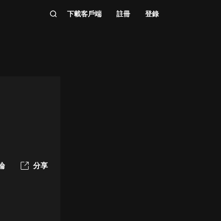
下載客戶端
註冊
登錄
論
分享