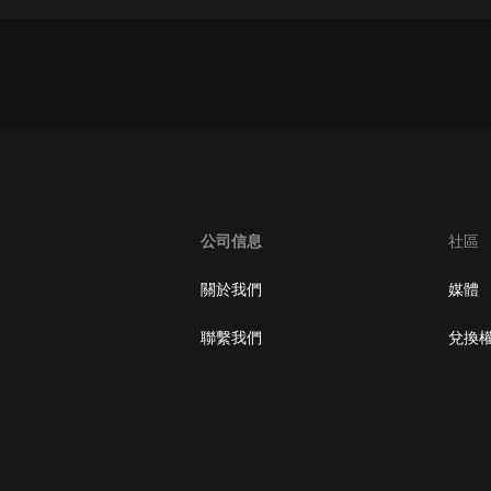
大秦：不裝了，你爹我是秦始皇丨爆
笑穿越丨伍壹劇社多人劇|趙家繼承
人秦朝
伍壹劇社
詭秘之主 | 多人有聲劇丨同名動畫原
著 | 西幻克蘇魯 | 烏賊作品
8082Audio
重生1980：開局迎娶姐姐閨蜜丨頭
陀淵領銜丨重生八零丨精品多人有聲
公司信息
社區
劇
頭陀淵講故事
關於我們
媒體
成何體統丨雙穿反套路爆笑爽文丨冷
月淺淺&倔強的小紅丨精品多人有聲
聯繫我們
兌換
劇
o冷月淺淺o