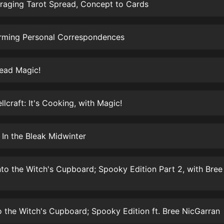
生命科學篇1-2·猴子警長科學探案記|
oraging Tarot Spread, Concept to Cards
寶寶巴士科普
寶寶巴士
orming Personal Correspondences
【新民間劇場】我的老千江湖｜ 有聲
的紫襟｜ 魔幻千手
有聲的紫襟
read Magic!
《夜色鋼琴曲》
夜色鋼琴曲趙海洋
llcraft: It's Cooking, with Magic!
太荒吞天訣丨熱血玄幻丨紫襟領銜有
聲劇
 In the Bleak Midwinter
有聲的紫襟
嫡女貴嫁 | 一刀蘇蘇團隊制作 | 古言
宮鬥重生爽文 多人有聲劇
一刀蘇蘇
中國大案紀實 | 每日一驚案！真實案
to the Witch's Cupboard; Spooky Edition ft. Bree NicGarran
件恐怖刑偵尚文
大舌頭尚文