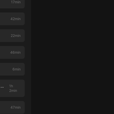
17min
42min
22min
46min
6min
Ep. 8.5 - Into the Witch's Cupboard; Spooky Edition Part 2, with Bree NicGarran
1h
2min
47min