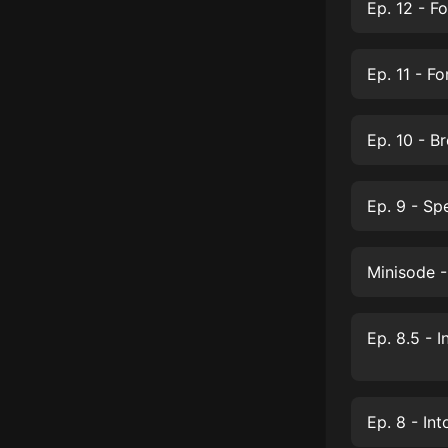
經典名著
Ep. 12 - F
人物傳記
Ep. 11 - F
電影
生活
Ep. 10 - B
英語
日語
Ep. 9 - Spe
課程
少兒教育
Minisode -
二次元
教育培訓
IT科技
汽車
Ep. 8 - In