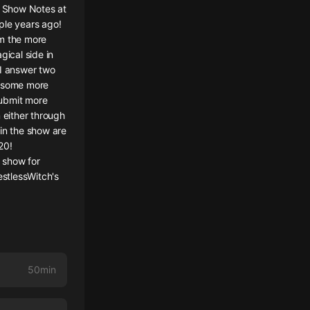
l Show Notes at
ple years ago!
om the more
gical side in
 I answer two
t some more
submit more
 either through
in the show are
20!
 show for
stlessWitch's
50min