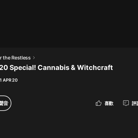
最佳女婿｜都市異能多人有聲劇｜一
種侃侃｜有聲小說
一種侃侃
米小圈上學記:一二三年級 | 暢銷出版
r the Restless
物
/20 Special! Cannabis & Witchcraft
米小圈
1 APR 20
破壞者聯盟篇1-4季·猴子警長科學探
案記|寶寶巴士
寶寶巴士
聲音
喜歡
評
大奉打更人丨頭陀淵領銜多人有聲
劇|暢聽全集|王鶴棣、田曦薇主演影
視劇原著|賣報小郎君
頭陀淵講故事
總有這樣的歌只想一個人聽