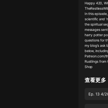
Happy 420, Wit
懸疑
TheRestlessWitc
In this episode
科幻
scientific and 
the spiritual s
好書精講
messages sent 
外語
harry potter p
questions for t
耽美
my blog’s ask b
below, includi
認知思維
Patreon.com/th
Rustlings from
人文
Shop
音樂
查看更多
粵語
頭條
Ep. 13 4/2
娛樂