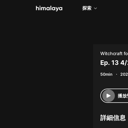
探索
全部
小說
個人成長
Witchcraft fo
相聲評書
Ep. 13 4
兒童
50min
202
歷史
情感治愈
播放
健康養生
商業財經
詳細信息
廣播劇