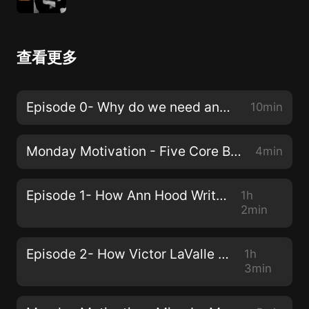
查看更多
Episode 0- Why do we need another writing podcast?!?
10min
Monday Motivation - Five Core Beliefs
4min
Episode 1- How Ann Hood Writes
1h
2min
Episode 2- How Victor LaValle Writes
1h
3min