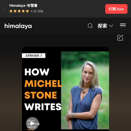
Himalaya-有聲書
打開 App
4.8k 安裝
探索