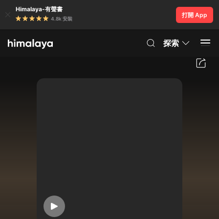
Himalaya-有聲書
打開 App
4.8k 安裝
探索