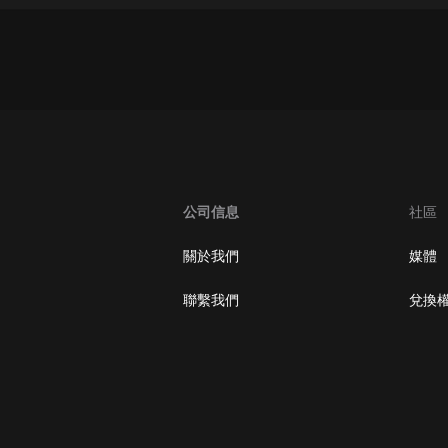
大秦：不裝了，你爹我是秦始皇丨爆
笑穿越丨伍壹劇社多人劇|趙家繼承
人秦朝
伍壹劇社
詭秘之主 | 多人有聲劇丨同名動畫原
著 | 西幻克蘇魯 | 烏賊作品
8082Audio
重生1980：開局迎娶姐姐閨蜜丨頭
公司信息
社區
陀淵領銜丨重生八零丨精品多人有聲
劇
頭陀淵講故事
關於我們
媒體
成何體統丨雙穿反套路爆笑爽文丨冷
月淺淺&倔強的小紅丨精品多人有聲
聯繫我們
兌換
劇
o冷月淺淺o