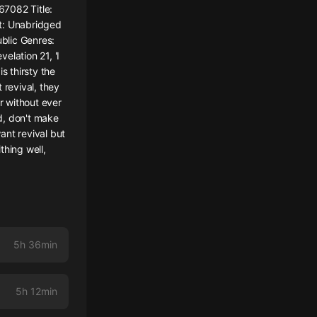
67082 Title:
at: Unabridged
blic Genres:
elation 21, 'I
s thirsty the
t revival, they
r without ever
rd, don't make
want revival but
ithing well,
5h 36min
5h 12min