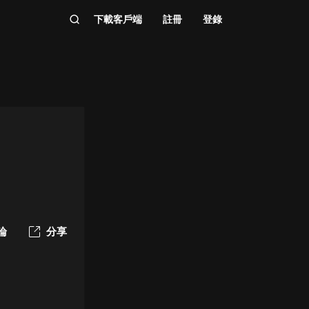
下載客戶端
註冊
登錄
論
分享