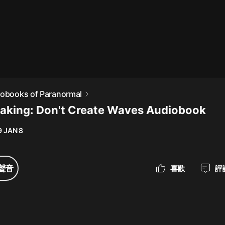
最佳女婿｜都市異能多人有聲劇｜一
種侃侃｜有聲小說
一種侃侃
米小圈上學記:一二三年級 | 暢銷出版
iobooks of Paranormal
物
aking: Don't Create Waves Audiobook
米小圈
9 JAN 8
破壞者聯盟篇1-4季·猴子警長科學探
案記|寶寶巴士
寶寶巴士
聲音
喜歡
評
大奉打更人丨頭陀淵領銜多人有聲
劇|暢聽全集|王鶴棣、田曦薇主演影
視劇原著|賣報小郎君
頭陀淵講故事
總有這樣的歌只想一個人聽