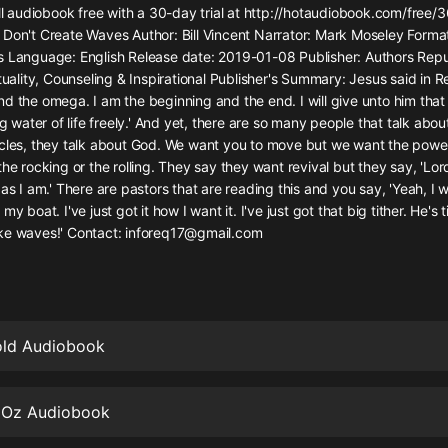
灰姑娘音樂
ull audiobook free with a 30-day trial at http://hotaudiobook.com/free/3
 Don't Create Waves Author: Bill Vincent Narrator: Mark Moseley Form
s Language: English Release date: 2019-01-08 Publisher: Authors Repu
郭德綱於謙相聲全集
tuality, Counseling & Inspirational Publisher's Summary: Jesus said in Rev
德雲社郭德綱相聲VIP
d the omega. I am the beginning and the end. I will give unto him that i
ng water of life freely.' And yet, there are so many people that talk abou
安全警長啦咘啦哆·假期篇|新篇章加
acles, they talk about God. We want you to move but we want the powe
更|寶寶巴士故事
the rocking or the rolling. They say they want revival but they say, 'Lo
寶寶巴士
 as I am.' There are pastors that are reading this and you say, 'Yeah, I 
my boat. I've just got it how I want it. I've just got that big tither. He's t
凡人修仙傳|楊洋主演影視原著|薑廣
濤配音多播版本
ke waves!' Contact: inforeq17@gmail.com
光合積木
摸金天師【第一季】（紫襟演播）
有聲的紫襟
old Audiobook
無敵六皇子|爆笑穿越|無敵流皇子|安
燃領銜有聲小說
f Oz Audiobook
安燃