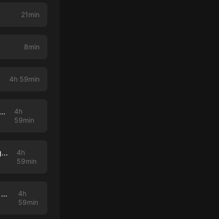
21min
8min
4h 59min
: A History of New York and New Yorkers during World War II Audiobook
4h
59min
Rescuing Ladybugs: Inspirational Encounters with Animals That Changed the World Audiobook
4h
59min
Japanisch Parallel Audio - Einfach Japanisch lernen mit 501 Sätzen in Parallel Audio - Teil 1 Audiobook
4h
59min