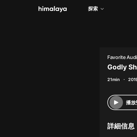
探索
全部
小說
個人成長
Favorite Aud
相聲評書
Godly Sh
兒童
21min
201
歷史
情感治愈
播放
健康養生
商業財經
詳細信息
廣播劇