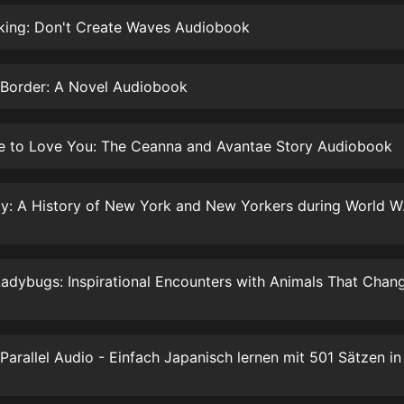
生命科學篇1-2·猴子警長科學探案記|
寶寶巴士科普
king: Don't Create Waves Audiobook
寶寶巴士
【新民間劇場】我的老千江湖｜ 有聲
e Border: A Novel Audiobook
的紫襟｜ 魔幻千手
有聲的紫襟
e to Love You: The Ceanna and Avantae Story Audiobook
《夜色鋼琴曲》
夜色鋼琴曲趙海洋
Victory City
太荒吞天訣丨熱血玄幻丨紫襟領銜有
聲劇
有聲的紫襟
嫡女貴嫁 | 一刀蘇蘇團隊制作 | 古言
宮鬥重生爽文 多人有聲劇
一刀蘇蘇
中國大案紀實 | 每日一驚案！真實案
件恐怖刑偵尚文
大舌頭尚文