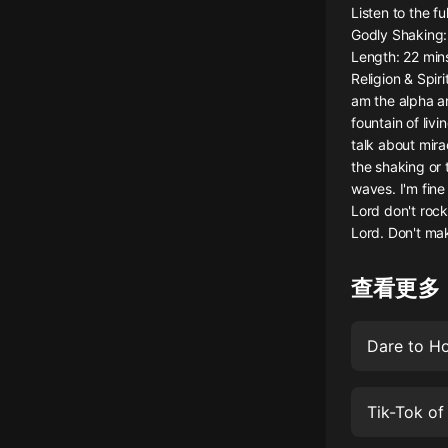
Listen to the f
懸疑
Godly Shaking:
Length: 22 min
科幻
Religion & Spiri
am the alpha an
好書精講
fountain of livi
外語
talk about mir
the shaking or 
耽美
waves. I'm fine
Lord don't rock 
認知思維
Lord. Don't ma
人文
查看更多
音樂
粵語
Dare to H
頭條
娛樂
Tik-Tok o