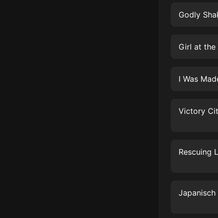
經典名著
Godly Sha
人物傳記
電影
Girl at th
生活
英語
I Was Mad
日語
課程
少兒教育
二次元
教育培訓
IT科技
汽車