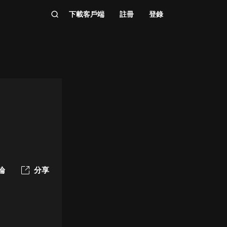
下載客戶端
註冊
登錄
論
分享