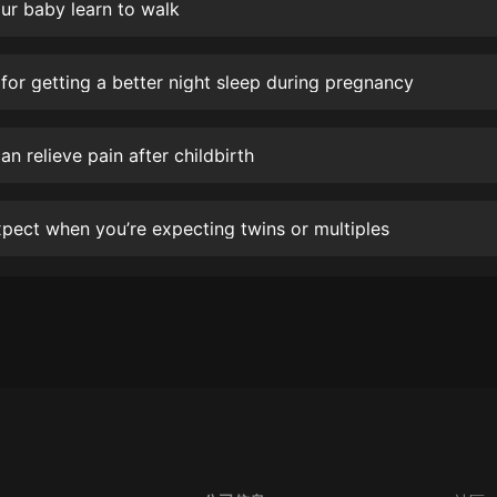
生命科學篇1-2·猴子警長科學探案記|
ur baby learn to walk
寶寶巴士科普
寶寶巴士
 for getting a better night sleep during pregnancy
【新民間劇場】我的老千江湖｜ 有聲
的紫襟｜ 魔幻千手
有聲的紫襟
n relieve pain after childbirth
《夜色鋼琴曲》
夜色鋼琴曲趙海洋
pect when you’re expecting twins or multiples
太荒吞天訣丨熱血玄幻丨紫襟領銜有
聲劇
有聲的紫襟
嫡女貴嫁 | 一刀蘇蘇團隊制作 | 古言
宮鬥重生爽文 多人有聲劇
一刀蘇蘇
中國大案紀實 | 每日一驚案！真實案
件恐怖刑偵尚文
大舌頭尚文