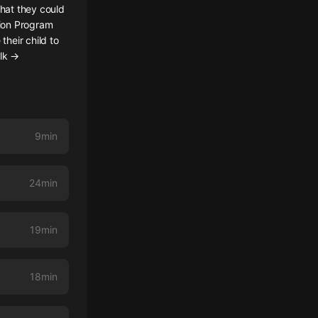
 that they could
tion Program
heir child to
alk →
9min
24min
19min
18min