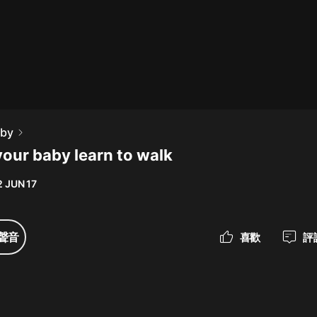
最佳女婿｜都市異能多人有聲劇｜一
種侃侃｜有聲小說
一種侃侃
米小圈上學記:一二三年級 | 暢銷出版
aby
物
your baby learn to walk
米小圈
 JUN 17
破壞者聯盟篇1-4季·猴子警長科學探
案記|寶寶巴士
寶寶巴士
聲音
喜歡
評
大奉打更人丨頭陀淵領銜多人有聲
劇|暢聽全集|王鶴棣、田曦薇主演影
視劇原著|賣報小郎君
頭陀淵講故事
總有這樣的歌只想一個人聽