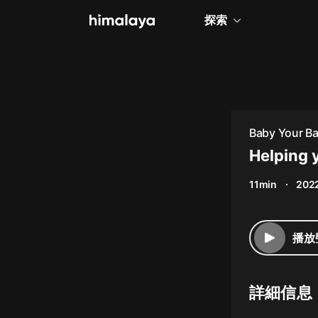
探索
全部
小說
個人成長
Baby Your B
相聲評書
Helping 
兒童
11min
2022
歷史
情感治愈
播放
健康養生
商業財經
詳細信息
廣播劇