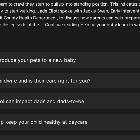
灰姑娘音樂
earn to crawl they start to pull up into standing position. This indicates
y to start walking. Jade Elliott spoke with Jackie Swan, Early Interven
it County Health Department, to discuss how parents can help prepare t
郭德綱於謙相聲全集
n this episode of the … Continue reading Helping your baby learn to w
德雲社郭德綱相聲VIP
安全警長啦咘啦哆·假期篇|新篇章加
更|寶寶巴士故事
寶寶巴士
roduce your pets to a new baby
凡人修仙傳|楊洋主演影視原著|薑廣
濤配音多播版本
光合積木
midwife and is their care right for you?
摸金天師【第一季】（紫襟演播）
ol can impact dads and dads-to-be
有聲的紫襟
無敵六皇子|爆笑穿越|無敵流皇子|安
p keep your child healthy at daycare
燃領銜有聲小說
安燃