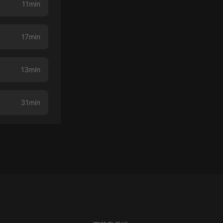
11min
17min
13min
31min