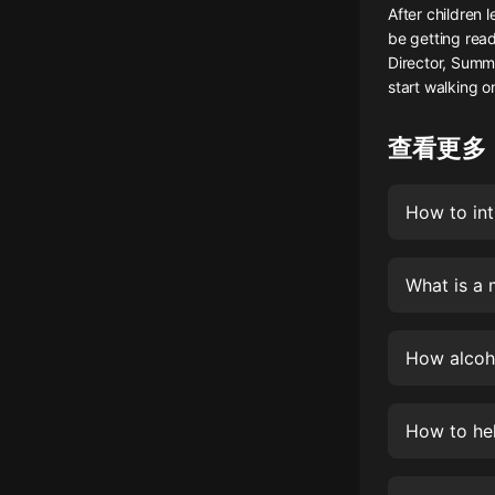
After children l
懸疑
be getting read
Director, Summ
科幻
start walking o
好書精講
查看更多
外語
耽美
How to int
認知思維
What is a 
人文
音樂
How alcoh
粵語
頭條
How to hel
娛樂