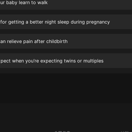
生命科學篇1-2·猴子警長科學探案記|
ur baby learn to walk
寶寶巴士科普
寶寶巴士
 for getting a better night sleep during pregnancy
【新民間劇場】我的老千江湖｜ 有聲
的紫襟｜ 魔幻千手
有聲的紫襟
n relieve pain after childbirth
《夜色鋼琴曲》
夜色鋼琴曲趙海洋
pect when you’re expecting twins or multiples
太荒吞天訣丨熱血玄幻丨紫襟領銜有
聲劇
有聲的紫襟
嫡女貴嫁 | 一刀蘇蘇團隊制作 | 古言
宮鬥重生爽文 多人有聲劇
一刀蘇蘇
中國大案紀實 | 每日一驚案！真實案
件恐怖刑偵尚文
大舌頭尚文