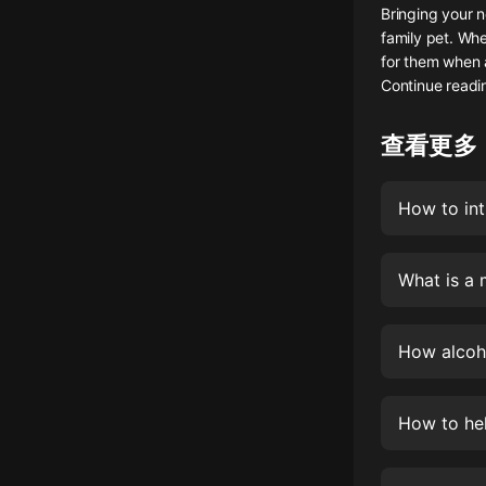
Bringing your n
懸疑
family pet. Whet
for them when 
科幻
Continue readi
好書精講
查看更多
外語
耽美
How to int
認知思維
What is a 
人文
音樂
How alcoh
粵語
頭條
How to hel
娛樂