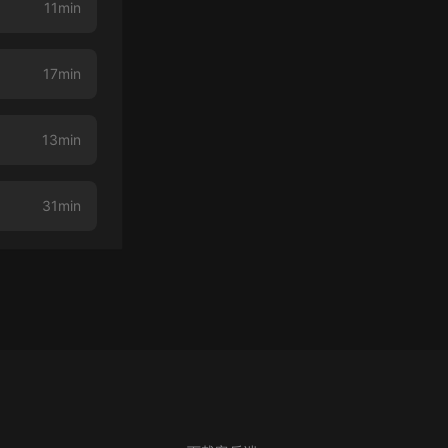
11min
17min
13min
31min