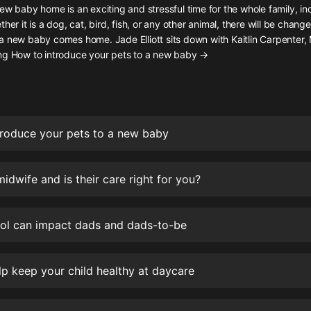
灰姑娘音樂
ew baby home is an exciting and stressful time for the whole family, in
her it is a dog, cat, bird, fish, or any other animal, there will be chang
a new baby comes home. Jade Elliott sits down with Kaitlin Carpenter,
郭德綱於謙相聲全集
ng How to introduce your pets to a new baby →
德雲社郭德綱相聲VIP
安全警長啦咘啦哆·假期篇|新篇章加
更|寶寶巴士故事
寶寶巴士
roduce your pets to a new baby
凡人修仙傳|楊洋主演影視原著|薑廣
濤配音多播版本
光合積木
midwife and is their care right for you?
摸金天師【第一季】（紫襟演播）
ol can impact dads and dads-to-be
有聲的紫襟
無敵六皇子|爆笑穿越|無敵流皇子|安
p keep your child healthy at daycare
燃領銜有聲小說
安燃