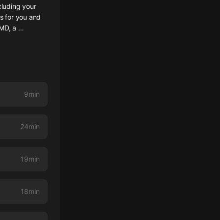
cluding your
es for you and
 MD, a …
9min
24min
19min
18min