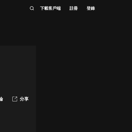
下載客戶端
註冊
登錄
論
分享