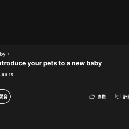
最佳女婿｜都市異能多人有聲劇｜一
種侃侃｜有聲小說
一種侃侃
米小圈上學記:一二三年級 | 暢銷出版
aby
物
ntroduce your pets to a new baby
米小圈
 JUL 15
破壞者聯盟篇1-4季·猴子警長科學探
案記|寶寶巴士
寶寶巴士
聲音
喜歡
評
大奉打更人丨頭陀淵領銜多人有聲
劇|暢聽全集|王鶴棣、田曦薇主演影
視劇原著|賣報小郎君
頭陀淵講故事
總有這樣的歌只想一個人聽