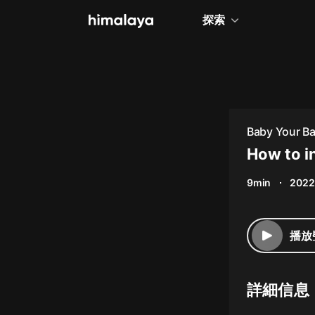
探索
全部
小說
個人成長
Baby Your B
相聲評書
How to i
兒童
9min
2022
歷史
情感治愈
播放
健康養生
商業財經
詳細信息
廣播劇