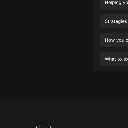
經典名著
Helping yo
人物傳記
Strategies
電影
生活
How you ca
英語
日語
What to ex
課程
少兒教育
二次元
教育培訓
IT科技
汽車