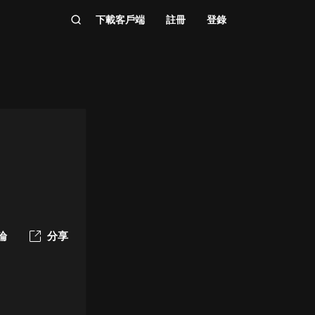
下載客戶端
註冊
登錄
論
分享