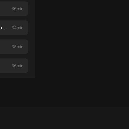
36min
It’s The Things You Do When The Market Is Down That Ruins Your Returns
34min
35min
36min