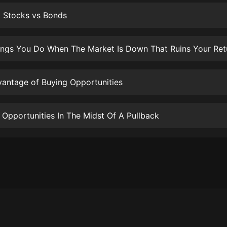
生命科學篇1-2·猴子警長科學探案記|
寶寶巴士科普
g Stocks vs Bonds
寶寶巴士
【新民間劇場】我的老千江湖｜ 有聲
的紫襟｜ 魔幻千手
有聲的紫襟
antage of Buying Opportunities
《夜色鋼琴曲》
夜色鋼琴曲趙海洋
g Opportunities In The Midst Of A Pullback
太荒吞天訣丨熱血玄幻丨紫襟領銜有
聲劇
有聲的紫襟
嫡女貴嫁 | 一刀蘇蘇團隊制作 | 古言
宮鬥重生爽文 多人有聲劇
一刀蘇蘇
中國大案紀實 | 每日一驚案！真實案
件恐怖刑偵尚文
大舌頭尚文