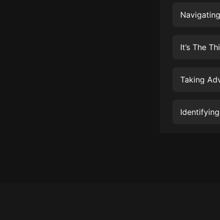
經典名著
Navigatin
人物傳記
電影
生活
英語
Taking Adv
日語
Identifyin
課程
少兒教育
二次元
教育培訓
IT科技
汽車