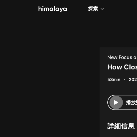
探索
全部
小說
個人成長
New Focus o
相聲評書
How Clos
兒童
53min
202
歷史
情感治愈
播放
健康養生
商業財經
詳細信息
廣播劇