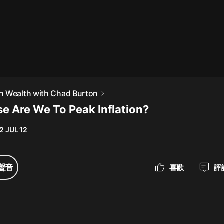
最佳女婿｜都市異能多人有聲劇｜一
種侃侃｜有聲小說
一種侃侃
米小圈上學記:一二三年級 | 暢銷出版
n Wealth with Chad Burton
物
e Are We To Peak Inflation?
米小圈
2 JUL 12
破壞者聯盟篇1-4季·猴子警長科學探
案記|寶寶巴士
寶寶巴士
聲音
喜歡
評
大奉打更人丨頭陀淵領銜多人有聲
劇|暢聽全集|王鶴棣、田曦薇主演影
視劇原著|賣報小郎君
頭陀淵講故事
總有這樣的歌只想一個人聽