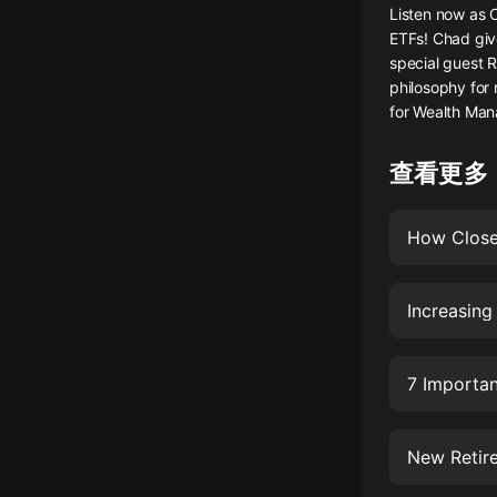
Listen now as 
懸疑
ETFs! Chad give
special guest 
科幻
philosophy for
for Wealth Man
好書精講
外語
查看更多
耽美
How Close 
認知思維
人文
Increasing
音樂
粵語
7 Importan
頭條
娛樂
New Retire