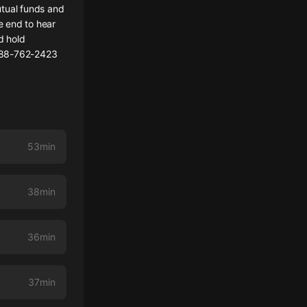
utual funds and
e end to hear
d hold
-888-762-2423
53min
38min
36min
37min