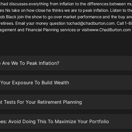
灰姑娘音樂
Chad discusses everything from inflation to the differences between m
s his take on how close he thinks we are to peak inflation. Listen to th
Rob Black join the show to go over market performance and the buy an
郭德綱於謙相聲全集
 retirees. Email your money question tochad@chadburton.com. Call 1
德雲社郭德綱相聲VIP
agement and Financial Planning services or visitwww.ChadBurton.com
安全警長啦咘啦哆·假期篇|新篇章加
更|寶寶巴士故事
寶寶巴士
Are We To Peak Inflation?
凡人修仙傳|楊洋主演影視原著|薑廣
濤配音多播版本
光合積木
 Your Exposure To Build Wealth
摸金天師【第一季】（紫襟演播）
有聲的紫襟
t Tests For Your Retirement Planning
無敵六皇子|爆笑穿越|無敵流皇子|安
燃領銜有聲小說
es: Avoid Doing This To Maximize Your Portfolio
安燃