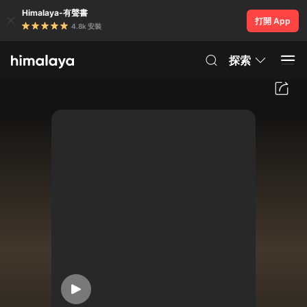
Himalaya-有聲書
打開 App
4.8k 安裝
探索