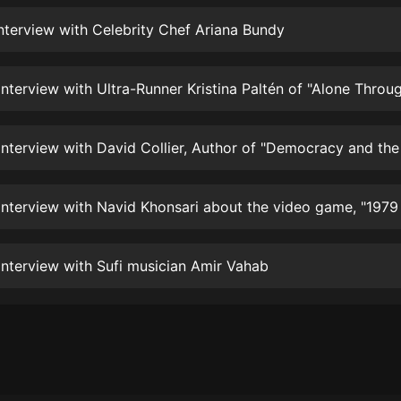
生命科學篇1-2·猴子警長科學探案記|
寶寶巴士科普
Interview with Celebrity Chef Ariana Bundy
寶寶巴士
【新民間劇場】我的老千江湖｜ 有聲
的紫襟｜ 魔幻千手
有聲的紫襟
《夜色鋼琴曲》
夜色鋼琴曲趙海洋
太荒吞天訣丨熱血玄幻丨紫襟領銜有
聲劇
有聲的紫襟
 Interview with Sufi musician Amir Vahab
嫡女貴嫁 | 一刀蘇蘇團隊制作 | 古言
宮鬥重生爽文 多人有聲劇
一刀蘇蘇
中國大案紀實 | 每日一驚案！真實案
件恐怖刑偵尚文
大舌頭尚文