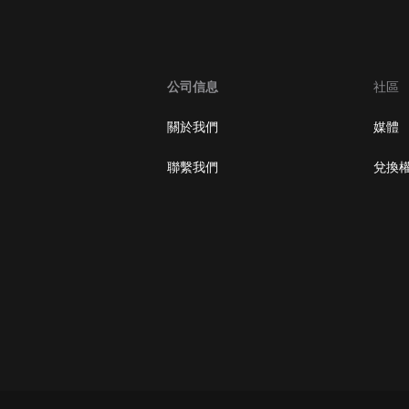
大秦：不裝了，你爹我是秦始皇丨爆
笑穿越丨伍壹劇社多人劇|趙家繼承
人秦朝
伍壹劇社
公司信息
社區
詭秘之主 | 多人有聲劇丨同名動畫原
著 | 西幻克蘇魯 | 烏賊作品
關於我們
媒體
8082Audio
聯繫我們
兌換
重生1980：開局迎娶姐姐閨蜜丨頭
陀淵領銜丨重生八零丨精品多人有聲
劇
頭陀淵講故事
成何體統丨雙穿反套路爆笑爽文丨冷
月淺淺&倔強的小紅丨精品多人有聲
劇
o冷月淺淺o