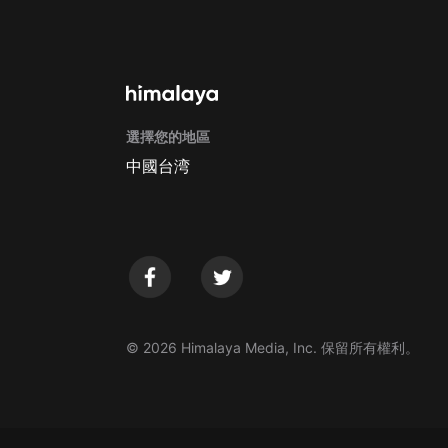
戲曲
旅遊
免費專區
暢銷書
選擇您的地區
其他
中國台湾
© 2026 Himalaya Media, Inc. 保留所有權利。