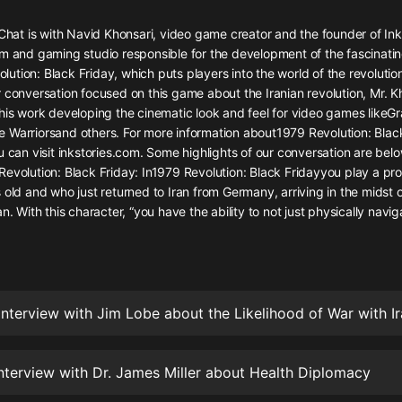
灰姑娘音樂
 Chat is with Navid Khonsari, video game creator and the founder of Ink
lm and gaming studio responsible for the development of the fascinati
郭德綱於謙相聲全集
tion: Black Friday, which puts players into the world of the revolution 
德雲社郭德綱相聲VIP
 conversation focused on this game about the Iranian revolution, Mr. Kh
his work developing the cinematic look and feel for video games likeG
安全警長啦咘啦哆·假期篇|新篇章加
 Warriorsand others. For more information about1979 Revolution: Black
更|寶寶巴士故事
u can visit inkstories.com. Some highlights of our conversation are bel
寶寶巴士
evolution: Black Friday: In1979 Revolution: Black Fridayyou play a pro
 old and who just returned to Iran from Germany, arriving in the midst o
凡人修仙傳|楊洋主演影視原著|薑廣
濤配音多播版本
n. With this character, “you have the ability to not just physically naviga
光合積木
摸金天師【第一季】（紫襟演播）
有聲的紫襟
 Interview with Jim Lobe about the Likelihood of War with I
無敵六皇子|爆笑穿越|無敵流皇子|安
燃領銜有聲小說
安燃
Interview with Dr. James Miller about Health Diplomacy