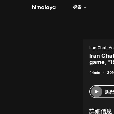
探索
全部
小說
個人成長
Iran Chat: An
相聲評書
Iran Cha
game, "1
兒童
44min
201
歷史
情感治愈
播放
健康養生
商業財經
詳細信息
廣播劇