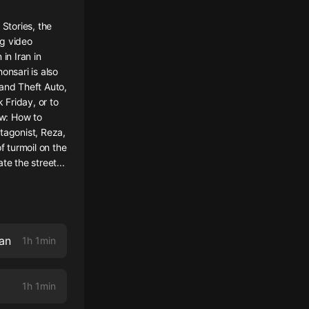
 Stories, the
ng video
in Iran in
onsari is also
rand Theft Auto,
 Friday, or to
ow: How to
tagonist, Reza,
f turmoil on the
te the street...
ran
1h 1min
1h 1min