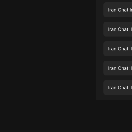
經典名著
Iran Chat:
人物傳記
電影
生活
英語
日語
課程
少兒教育
Iran Chat:
二次元
教育培訓
IT科技
汽車