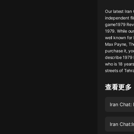
懸疑
Our latest Iran
independent fi
科幻
game1979 Revolu
1979. While our
好書精講
well known for 
外語
Max Payne, The
purchase it, yo
耽美
describe 1979 R
who is 18 years
認知思維
streets of Tehra
人文
查看更多
音樂
粵語
Iran Chat:
頭條
娛樂
Iran Chat: