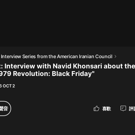
最佳女婿｜都市異能多人有聲劇｜一
種侃侃｜有聲小說
一種侃侃
米小圈上學記:一二三年級 | 暢銷出版
 Interview Series from the American Iranian Council
物
t: Interview with Navid Khonsari about th
米小圈
979 Revolution: Black Friday"
破壞者聯盟篇1-4季·猴子警長科學探
案記|寶寶巴士
6 OCT 2
寶寶巴士
大奉打更人丨頭陀淵領銜多人有聲
聲音
喜歡
評
劇|暢聽全集|王鶴棣、田曦薇主演影
視劇原著|賣報小郎君
頭陀淵講故事
總有這樣的歌只想一個人聽