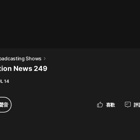
最佳女婿｜都市異能多人有聲劇｜一
種侃侃｜有聲小說
一種侃侃
米小圈上學記:一二三年級 | 暢銷出版
Broadcasting Shows
物
tion News 249
米小圈
L 14
破壞者聯盟篇1-4季·猴子警長科學探
案記|寶寶巴士
寶寶巴士
聲音
喜歡
評
大奉打更人丨頭陀淵領銜多人有聲
劇|暢聽全集|王鶴棣、田曦薇主演影
視劇原著|賣報小郎君
頭陀淵講故事
總有這樣的歌只想一個人聽