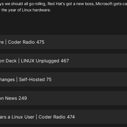
灰姑娘音樂
 we should all go rolling, Red Hat's got a new boss, Microsoft gets ca
 the year of Linux hardware.
郭德綱於謙相聲全集
德雲社郭德綱相聲VIP
安全警長啦咘啦哆·假期篇|新篇章加
re | Coder Radio 475
更|寶寶巴士故事
寶寶巴士
 on Deck | LINUX Unplugged 467
凡人修仙傳|楊洋主演影視原著|薑廣
濤配音多播版本
光合積木
Changes | Self-Hosted 75
摸金天師【第一季】（紫襟演播）
有聲的紫襟
ion News 249
無敵六皇子|爆笑穿越|無敵流皇子|安
燃領銜有聲小說
rs a Linux User | Coder Radio 474
安燃