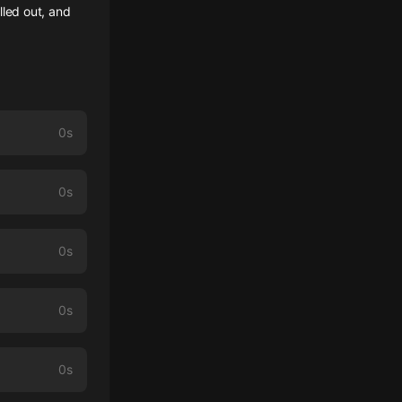
lled out, and
0s
0s
0s
0s
0s