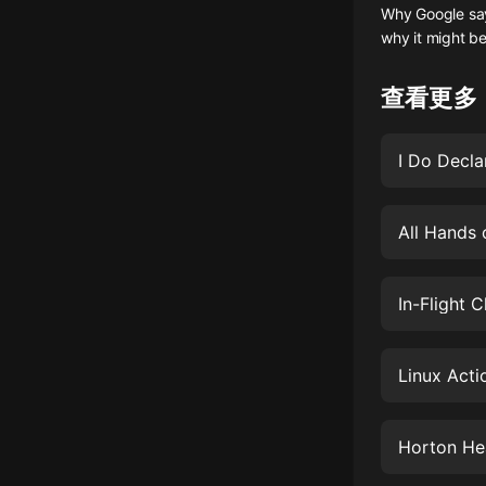
Why Google says
懸疑
why it might be
科幻
查看更多
好書精講
外語
I Do Decla
耽美
All Hands
認知思維
人文
In-Flight 
音樂
粵語
Linux Act
頭條
娛樂
Horton Hea