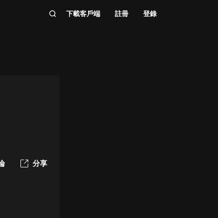
下載客戶端
註冊
登錄
論
分享