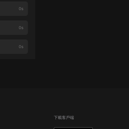
0s
0s
0s
下載客戶端