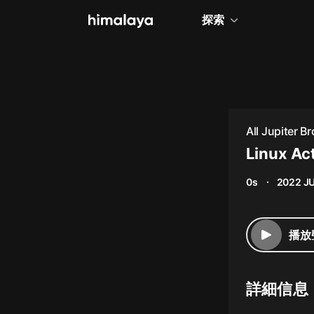
探索
全部
小說
個人成長
All Jupiter 
相聲評書
Linux Ac
兒童
0s
2022 JU
歷史
情感治愈
播放
健康養生
商業財經
詳細信息
廣播劇