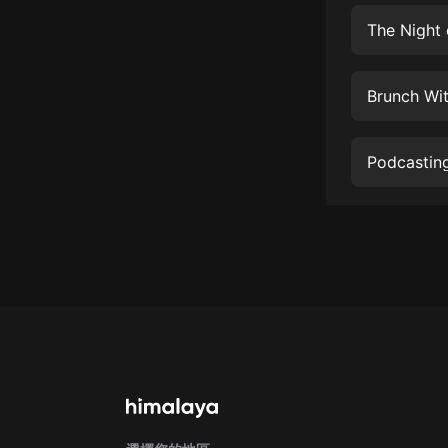
經典名著
The Night
人物傳記
電影
Brunch Wit
生活
英語
Podcasting
日語
課程
少兒教育
二次元
教育培訓
IT科技
汽車