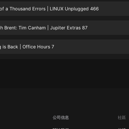
生命科學篇1-2·猴子警長科學探案記|
寶寶巴士科普
 of a Thousand Errors | LINUX Unplugged 466
寶寶巴士
【新民間劇場】我的老千江湖｜ 有聲
h Brent: Tim Canham | Jupiter Extras 87
的紫襟｜ 魔幻千手
有聲的紫襟
 is Back | Office Hours 7
《夜色鋼琴曲》
夜色鋼琴曲趙海洋
太荒吞天訣丨熱血玄幻丨紫襟領銜有
聲劇
有聲的紫襟
嫡女貴嫁 | 一刀蘇蘇團隊制作 | 古言
宮鬥重生爽文 多人有聲劇
一刀蘇蘇
中國大案紀實 | 每日一驚案！真實案
公司信息
社區
件恐怖刑偵尚文
大舌頭尚文