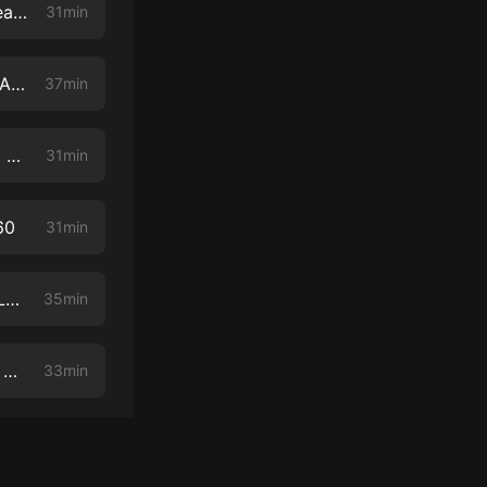
ModChat 089 - Halo 3 Sunrise, PS3 Modchips for CFW, PS5 Kernel Heap Overflow & Filesystem Dump
31min
ModChat 088 - PS3 Overclocking, 16 TB Xbox 360 BETA Patches, GBA/GB Emulators Leaked for Switch
37min
ModChat 087 - ConsoleMods Wiki, OG Xbox 16 TB Patches, GoldHEN Cheat Menu
31min
60
31min
ModChat 085 - Sega Saturn on PS4, More PS5 Jailbreak News, OpenLara on GBA
35min
ModChat 084 - PS4 9.00 Jailbreak Released & Tips on Finding a 9.00 Jailbreakable PS4
33min