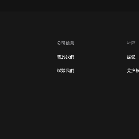
大秦：不裝了，你爹我是秦始皇丨爆
笑穿越丨伍壹劇社多人劇|趙家繼承
人秦朝
伍壹劇社
詭秘之主 | 多人有聲劇丨同名動畫原
著 | 西幻克蘇魯 | 烏賊作品
公司信息
社區
8082Audio
關於我們
媒體
重生1980：開局迎娶姐姐閨蜜丨頭
陀淵領銜丨重生八零丨精品多人有聲
聯繫我們
兌換
劇
頭陀淵講故事
成何體統丨雙穿反套路爆笑爽文丨冷
月淺淺&倔強的小紅丨精品多人有聲
劇
o冷月淺淺o