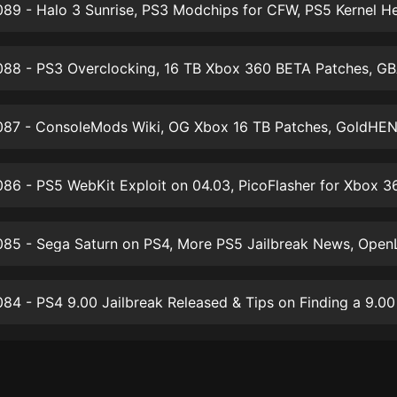
生命科學篇1-2·猴子警長科學探案記|
寶寶巴士科普
寶寶巴士
【新民間劇場】我的老千江湖｜ 有聲
的紫襟｜ 魔幻千手
有聲的紫襟
《夜色鋼琴曲》
夜色鋼琴曲趙海洋
86 - PS5 WebKit Exploit on 04.03, PicoFlasher for Xbox 3
太荒吞天訣丨熱血玄幻丨紫襟領銜有
聲劇
有聲的紫襟
嫡女貴嫁 | 一刀蘇蘇團隊制作 | 古言
宮鬥重生爽文 多人有聲劇
一刀蘇蘇
中國大案紀實 | 每日一驚案！真實案
件恐怖刑偵尚文
大舌頭尚文