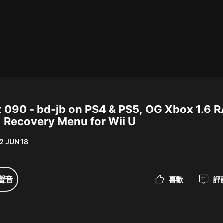
最佳女婿｜都市異能多人有聲劇｜一
種侃侃｜有聲小說
一種侃侃
米小圈上學記:一二三年級 | 暢銷出版
物
090 - bd-jb on PS4 & PS5, OG Xbox 1.6 
米小圈
 Recovery Menu for Wii U
破壞者聯盟篇1-4季·猴子警長科學探
案記|寶寶巴士
2 JUN 18
寶寶巴士
大奉打更人丨頭陀淵領銜多人有聲
聲音
喜歡
評
劇|暢聽全集|王鶴棣、田曦薇主演影
視劇原著|賣報小郎君
頭陀淵講故事
總有這樣的歌只想一個人聽