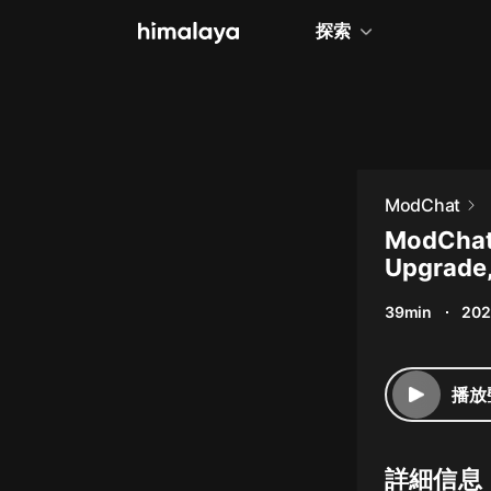
探索
全部
小說
個人成長
ModChat
相聲評書
ModChat 
Upgrade,
兒童
39min
202
歷史
情感治愈
播放
健康養生
商業財經
詳細信息
廣播劇