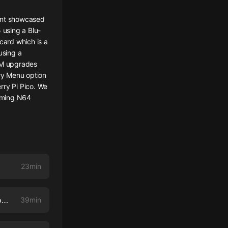
oint showcased
 using a Blu-
card which is a
using a
AM upgrades
ry Menu option
rry Pi Pico. We
coming N64
23min
ModChat 090 - bd-jb on PS4 & PS5, OG Xbox 1.6 RAM Upgrade, Recovery Menu for Wii U
39min