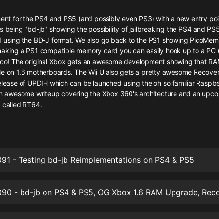
灰姑娘音樂
ement for the PS4 and PS5 (and possibly even PS3) with a new entry p
s being "bd-jb" showing the possibility of jailbreaking the PS4 and PS5
郭德綱於謙相聲全集
d using the BD-J format. We also go back to the PS1 showing PicoMem
德雲社郭德綱相聲VIP
making a PS1 compatible memory card you can easily hook up to a PC 
ico! The original Xbox gets an awesome development showing that R
安全警長啦咘啦哆·假期篇|新篇章加
le on 1.6 motherboards. The Wii U also gets a pretty awesome Recove
更|寶寶巴士故事
elease of UPDIH which can be launched using the oh so familiar Raspbe
寶寶巴士
 an awesome writeup covering the Xbox 360's architecture and an up
n called RT64.
凡人修仙傳|楊洋主演影視原著|薑廣
濤配音多播版本
光合積木
摸金天師【第一季】（紫襟演播）
有聲的紫襟
91 - Testing bd-jb Reimplementations on PS4 & PS5
無敵六皇子|爆笑穿越|無敵流皇子|安
燃領銜有聲小說
安燃