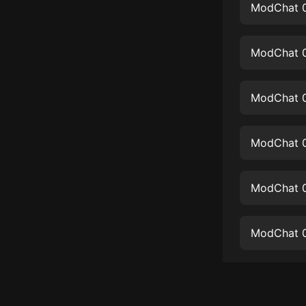
經典名著
人物傳記
電影
生活
英語
日語
ModChat 0
課程
少兒教育
二次元
教育培訓
IT科技
汽車