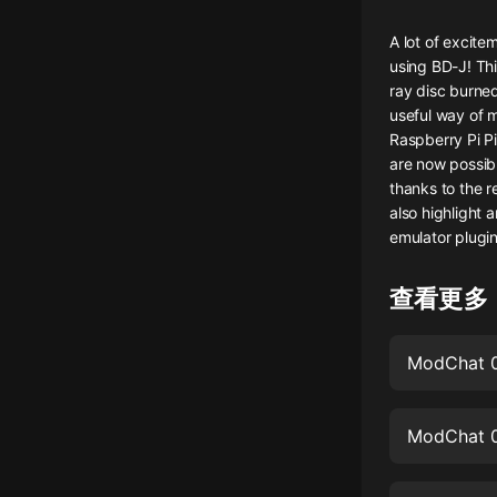
懸疑
A lot of excit
using BD-J! Thi
科幻
ray disc burne
useful way of 
好書精講
Raspberry Pi P
外語
are now possib
thanks to the r
耽美
also highlight
emulator plugi
認知思維
人文
查看更多
音樂
ModChat 0
粵語
頭條
娛樂