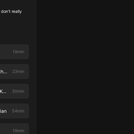
don't really
19min
Goldman Sachs' Stephanie Cohen on How the Firm's Approach to Technology Has Evolved
23min
CISA Deputy Director Nitin Natarajan on What Cybersecurity Threats Keep Him Up At Night
30min
ian
54min
19min