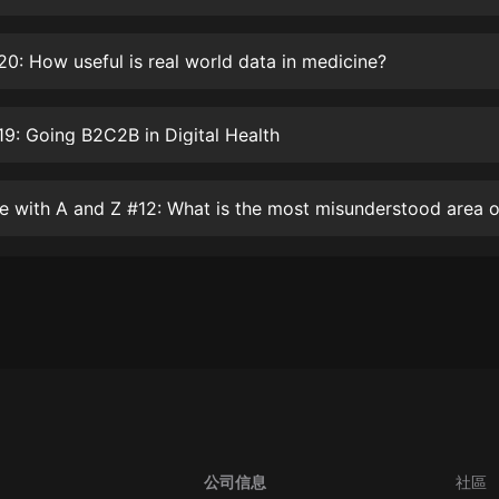
生命科學篇1-2·猴子警長科學探案記|
寶寶巴士科普
寶寶巴士
20: How useful is real world data in medicine?
【新民間劇場】我的老千江湖｜ 有聲
的紫襟｜ 魔幻千手
19: Going B2C2B in Digital Health
有聲的紫襟
《夜色鋼琴曲》
夜色鋼琴曲趙海洋
太荒吞天訣丨熱血玄幻丨紫襟領銜有
聲劇
有聲的紫襟
嫡女貴嫁 | 一刀蘇蘇團隊制作 | 古言
宮鬥重生爽文 多人有聲劇
一刀蘇蘇
中國大案紀實 | 每日一驚案！真實案
件恐怖刑偵尚文
公司信息
社區
大舌頭尚文