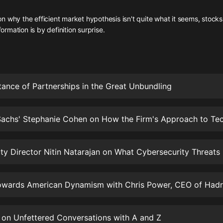
灰姑娘音樂
 why the efficient market hypothesis isn't quite what it seems, stocks 
nformation is by definition surprise.
郭德綱於謙相聲全集
德雲社郭德綱相聲VIP
安全警長啦咘啦哆·假期篇|新篇章加
更|寶寶巴士故事
ance of Partnerships in the Great Unbundling
寶寶巴士
凡人修仙傳|楊洋主演影視原著|薑廣
濤配音多播版本
光合積木
摸金天師【第一季】（紫襟演播）
有聲的紫襟
Towards American Dynamism with Chris Power, CEO of Hadr
無敵六皇子|爆笑穿越|無敵流皇子|安
燃領銜有聲小說
安燃
n on Unfettered Conversations with A and Z