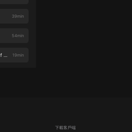
39min
54min
One on One with A and Z #12: What is the most misunderstood area of markets?
19min
下載客戶端