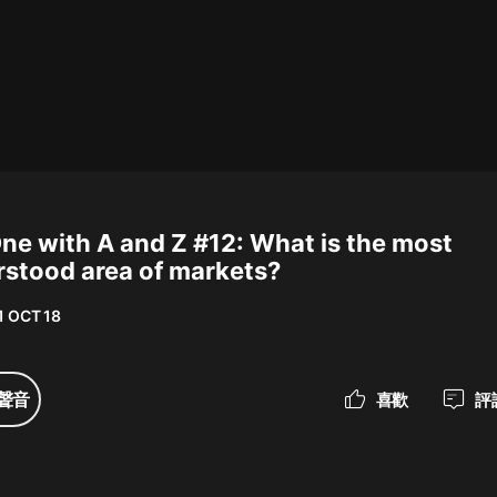
最佳女婿｜都市異能多人有聲劇｜一
種侃侃｜有聲小說
一種侃侃
米小圈上學記:一二三年級 | 暢銷出版
物
ne with A and Z #12: What is the most
米小圈
stood area of markets?
破壞者聯盟篇1-4季·猴子警長科學探
案記|寶寶巴士
1 OCT 18
寶寶巴士
大奉打更人丨頭陀淵領銜多人有聲
聲音
喜歡
評
劇|暢聽全集|王鶴棣、田曦薇主演影
視劇原著|賣報小郎君
頭陀淵講故事
總有這樣的歌只想一個人聽