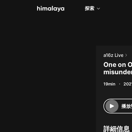
探索
全部
小說
個人成長
a16z Live
相聲評書
One on O
misunder
兒童
19min
202
歷史
情感治愈
播放
健康養生
商業財經
詳細信息
廣播劇