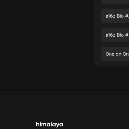
經典名著
人物傳記
a16z Bio #
電影
生活
a16z Bio #
英語
日語
課程
少兒教育
二次元
教育培訓
IT科技
汽車