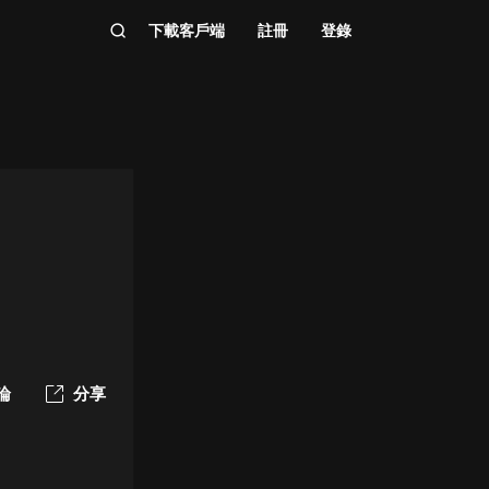
下載客戶端
註冊
登錄
論
分享