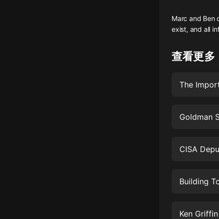
懸疑
Marc and Ben on
exist, and all i
科幻
好書精講
查看更多
外語
The Import
耽美
認知思維
人文
音樂
粵語
Building 
頭條
娛樂
Ken Griffi