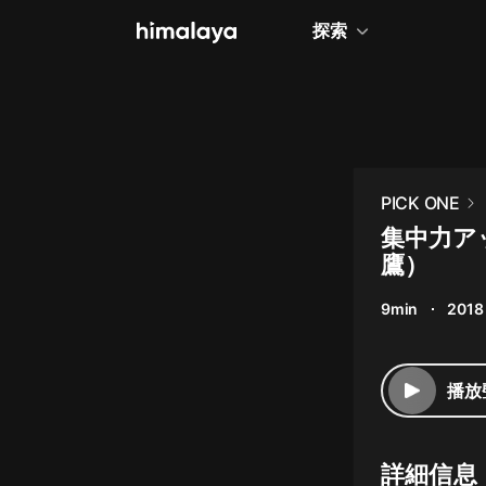
探索
全部
小說
個人成長
PICK ONE
相聲評書
集中力ア
鷹）
兒童
9min
2018
歷史
情感治愈
播放
健康養生
商業財經
詳細信息
廣播劇