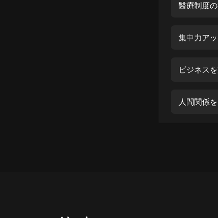
經典名著
醫療制度の
人物傳記
集中力アッ
電影
生活
ビジネスを
英語
日語
人間関係を
課程
少兒教育
二次元
教育培訓
IT科技
汽車