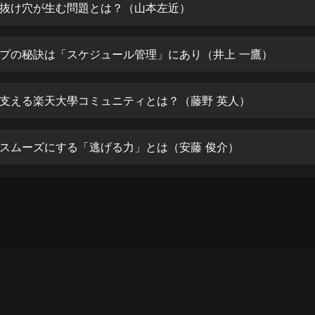
生命科學篇1-2·猴子警長科學探案記|
抜け穴が生む問題とは？（山本左近）
寶寶巴士科普
寶寶巴士
プの秘訣は「スケジュール管理」にあり（井上 一鷹）
【新民間劇場】我的老千江湖｜ 有聲
的紫襟｜ 魔幻千手
有聲的紫襟
支える楽天大學コミュニティとは？（藤野 英人）
《夜色鋼琴曲》
夜色鋼琴曲趙海洋
スムーズにする「逃げる力」とは（安藤 俊介）
太荒吞天訣丨熱血玄幻丨紫襟領銜有
聲劇
有聲的紫襟
嫡女貴嫁 | 一刀蘇蘇團隊制作 | 古言
宮鬥重生爽文 多人有聲劇
一刀蘇蘇
中國大案紀實 | 每日一驚案！真實案
件恐怖刑偵尚文
大舌頭尚文