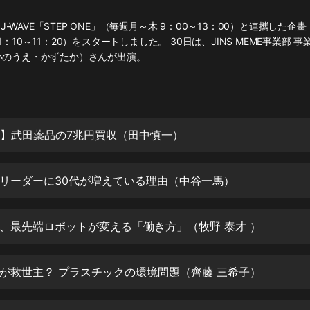
灰姑娘音樂
は、J-WAVE「STEP ONE」（毎週月～木 9：00～13：00）と連攜した企畫「
1：10～11：20）をスタートしました。 30日は、JINS MEME事業部 
郭德綱於謙相聲全集
いのうえ・かずたか）さんが出演。
德雲社郭德綱相聲VIP
安全警長啦咘啦哆·假期篇|新篇章加
更|寶寶巴士故事
寶寶巴士
説】武田薬品の7兆円買収（田中慎一）
凡人修仙傳|楊洋主演影視原著|薑廣
濤配音多播版本
光合積木
リーダーに30代が増えている理由（中谷一馬）
摸金天師【第一季】（紫襟演播）
有聲的紫襟
、最先端ロボットが変える「働き方」（牧野 泰才 ）
無敵六皇子|爆笑穿越|無敵流皇子|安
が救世主？ プラスチックの環境問題（齊藤 三希子）
燃領銜有聲小說
安燃