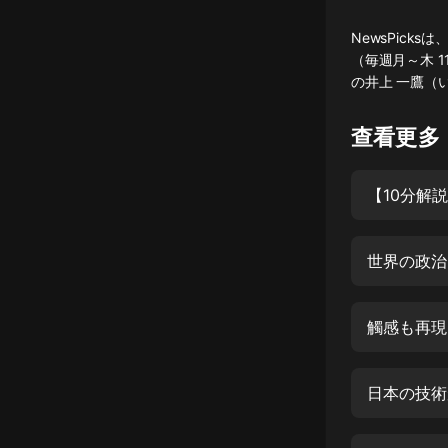
懸疑
NewsPicks
（毎週月～木 1
科幻
の井上 一鷹（
好書精講
查看更多
外語
耽美
【10分解
認知思維
人文
世界の政治
音樂
觸感も再現
粵語
頭條
日本の技術
娛樂