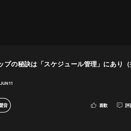
最佳女婿｜都市異能多人有聲劇｜一
種侃侃｜有聲小說
一種侃侃
米小圈上學記:一二三年級 | 暢銷出版
物
ップの秘訣は「スケジュール管理」にあり（
米小圈
破壞者聯盟篇1-4季·猴子警長科學探
案記|寶寶巴士
 JUN 11
寶寶巴士
大奉打更人丨頭陀淵領銜多人有聲
聲音
喜歡
評
劇|暢聽全集|王鶴棣、田曦薇主演影
視劇原著|賣報小郎君
頭陀淵講故事
總有這樣的歌只想一個人聽