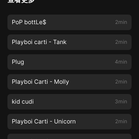
PoP bottLe$
2min
Playboi carti - Tank
2min
Plug
4min
Playboi Carti - Molly
2min
kid cudi
3min
Playboi Carti - Unicorn
2min