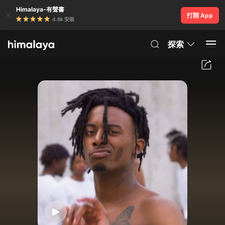
Himalaya-有聲書
打開 App
4.8k 安裝
探索