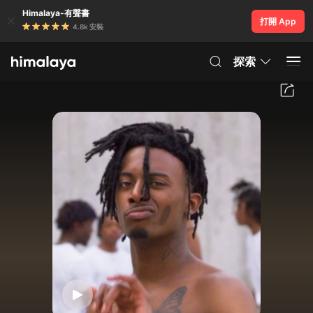
Himalaya-有聲書
打開 App
4.8k 安裝
探索