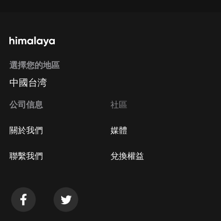
選擇您的地區
中國台湾
公司信息
社區
關於我們
媒體
聯繫我們
兌換權益