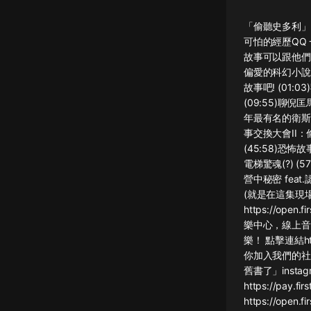
懸疑
「偷聽史多利」
可怕的經歷QQ
科幻
故事可以跟他們
偏愛的科幻小說
好書精講
故事吧! (01
外語
(09:55)聊倪
年最有名的衛斯理!
耽美
事交換大會II：
(45:58)恐
認知思維
電梯驚魂(?) (
營中秘密 feat.認真舊
人文
(就是在這集現場「
音樂
https://open
樂中心，線上音樂
粵語
樂！ 點擊連結ht
你加入我們的社群討論
頭條
舊書了」instagra
娛樂
https://pay
https://open