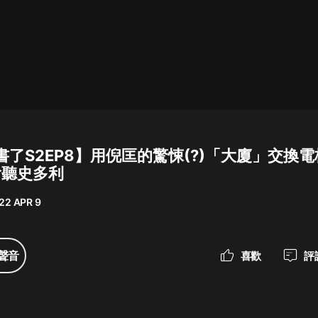
最佳女婿｜都市異能多人有聲劇｜一
種侃侃｜有聲小說
一種侃侃
米小圈上學記:一二三年級 | 暢銷出版
物
書了S2EP8】用倪匡的驚悚(?)「大廈」交換
米小圈
.偷聽史多利
破壞者聯盟篇1-4季·猴子警長科學探
案記|寶寶巴士
22 APR 9
寶寶巴士
大奉打更人丨頭陀淵領銜多人有聲
聲音
喜歡
評
劇|暢聽全集|王鶴棣、田曦薇主演影
視劇原著|賣報小郎君
頭陀淵講故事
總有這樣的歌只想一個人聽