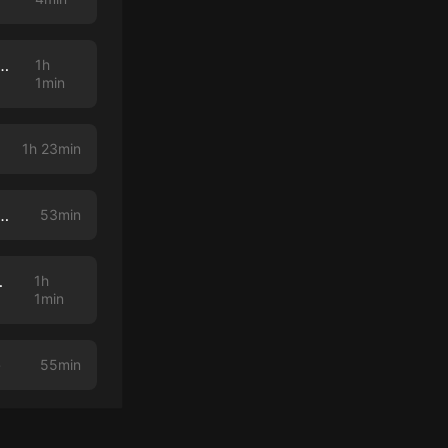
倪匡的驚悚(?)「大廈」交換電梯恐怖故事 feat.偷聽史多利
1h
1min
1h 23min
天橋上的魔術師」:你大腦中的意若思鏡。feat.「聲動臺北」Leo
53min
？「拚個書贏」啦！
1h
1min
)
55min