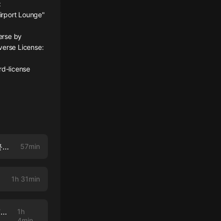
:
Airport Lounge"
erse by
verse License:
rd-license
【認真舊書了S2EP11】「飢餓遊戲前傳-鳴鳥與遊蛇之歌」 :大魔王史諾最終進化是甄嬛!?
57min
1h 31min
【認真舊書了S2EP9】魔法史短期衝刺班：看「怪獸與鄧不利多的秘密」前必須總複習!
1h
4min