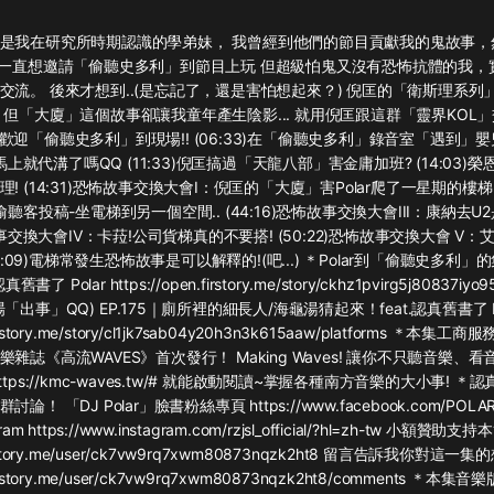
灰姑娘音樂
是我在研究所時期認識的學弟妹， 我曾經到他們的節目貢獻我的鬼故事，
 一直想邀請「偷聽史多利」到節目上玩 但超級怕鬼又沒有恐怖抗體的我，
郭德綱於謙相聲全集
交流。 後來才想到..(是忘記了，還是害怕想起來？) 倪匡的「衛斯理系列
德雲社郭德綱相聲VIP
 但「大廈」這個故事卻讓我童年產生陰影... 就用倪匡跟這群「靈界KOL
:03)歡迎「偷聽史多利」到現場!! (06:33)在「偷聽史多利」錄音室「遇到」嬰
安全警長啦咘啦哆·假期篇|新篇章加
匡馬上就代溝了嗎QQ (11:33)倪匡搞過「天龍八部」害金庸加班? (14:03)
更|寶寶巴士故事
 (14:31)恐怖故事交換大會I：倪匡的「大廈」害Polar爬了一星期的樓梯 (
寶寶巴士
偷聽客投稿-坐電梯到另一個空間.. (44:16)恐怖故事交換大會III：康納去U
怖故事交換大會IV：卡菈!公司貨梯真的不要搭! (50:22)恐怖故事交換大會 V
凡人修仙傳|楊洋主演影視原著|薑廣
濤配音多播版本
57:09)電梯常發生恐怖故事是可以解釋的!(吧...) ＊Polar到「偷聽史多利」的
光合積木
書了 Polar https://open.firstory.me/story/ckhz1pvirg5j80837iyo95
出事」QQ) EP.175｜廁所裡的細長人/海龜湯猜起來！feat.認真舊書了 Po
.firstory.me/story/cl1jk7sab04y20h3n3k615aaw/platforms ＊本
摸金天師【第一季】（紫襟演播）
雜誌《高流WAVES》首次發行！ Making Waves! 讓你不只聽音樂、
有聲的紫襟
tps://kmc-waves.tw/# 就能啟動閱讀~掌握各種南方音樂的大小事! 
！ 「DJ Polar」臉書粉絲專頁 https://www.facebook.com/POLA
無敵六皇子|爆笑穿越|無敵流皇子|安
m https://www.instagram.com/rzjsl_official/?hl=zh-tw 小額贊助
燃領銜有聲小說
.firstory.me/user/ck7vw9rq7xwm80873nqzk2ht8 留言告訴我你對這一
安燃
.firstory.me/user/ck7vw9rq7xwm80873nqzk2ht8/comments ＊本集音