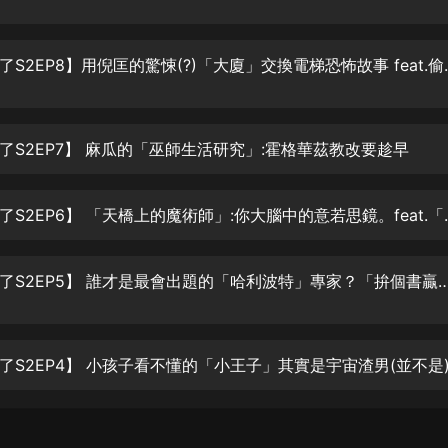
大秦：不裝了，你爹我是秦始皇丨爆
笑穿越丨伍壹劇社多人劇|趙家繼承
【認真舊書了S2EP8】用
人秦朝
伍壹劇社
詭秘之主 | 多人有聲劇丨同名動畫原
著 | 西幻克蘇魯 | 烏賊作品
了S2EP7】 麻瓜的「巫師生活研究」:霍格華茲教改要趁早
8082Audio
重生1980：開局迎娶姐姐閨蜜丨頭
【認真舊書了S2EP6】 「
陀淵領銜丨重生八零丨精品多人有聲
劇
頭陀淵講故事
成何體統丨雙穿反套路爆笑爽文丨冷
【認真舊書了S2EP5】 誰才是最會出題的「哈利波特」專家
月淺淺&倔強的小紅丨精品多人有聲
劇
o冷月淺淺o
了S2EP4】 小孩子看不懂的「小王子」其實是宇宙渣男(並不是