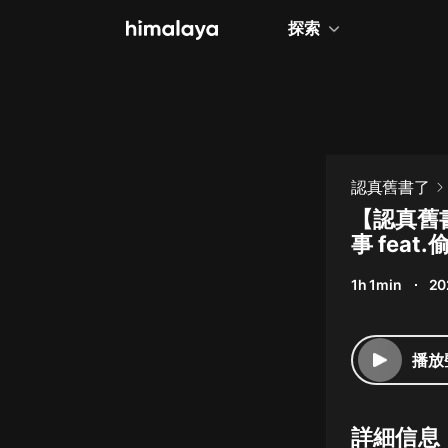
探索
全部
小說
個人成長
認真舊書了
相聲評書
【認真舊
事 feat
兒童
1h 1min
20
歷史
情感治愈
播放
健康養生
商業財經
詳細信息
廣播劇