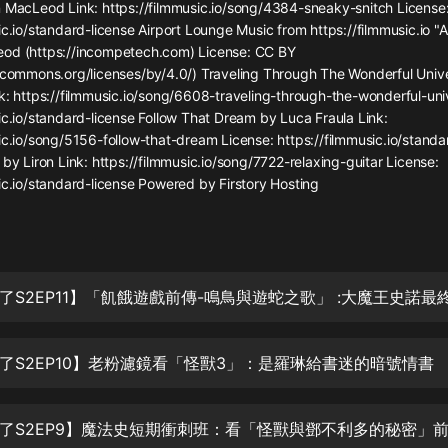
生命科學篇1-2·猴子警長科學探案記|
n MacLeod Link: https://filmmusic.io/song/4384-sneaky-snitch License
寶寶巴士科普
ic.io/standard-license Airport Lounge Music from https://filmmusic.io "
寶寶巴士
od (https://incompetech.com) License: CC BY
vecommons.org/licenses/by/4.0/) Traveling Through The Wonderful Univ
【新民間劇場】我的老千江湖｜ 有聲
k: https://filmmusic.io/song/6608-traveling-through-the-wonderful-uni
的紫襟｜ 魔幻千手
ic.io/standard-license Follow That Dream by Luca Fraula Link:
有聲的紫襟
ic.io/song/5156-follow-that-dream License: https://filmmusic.io/standa
 by Liron Link: https://filmmusic.io/song/7722-relaxing-guitar License:
《夜色鋼琴曲》
ic.io/standard-license Powered by Firstory Hosting
夜色鋼琴曲趙海洋
太荒吞天訣丨熱血玄幻丨紫襟領銜有
聲劇
有聲的紫襟
嫡女貴嫁 | 一刀蘇蘇團隊制作 | 古言
宮鬥重生爽文 多人有聲劇
了S2EP10】老粉濾鏡看「怪獸3」：是羅琳給書迷的暗號情書
一刀蘇蘇
中國大案紀實 | 每日一驚案！真實案
件恐怖刑偵尚文
大舌頭尚文