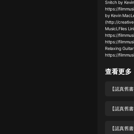
經典名著
Snitch by Kevi
https://filmmus
人物傳記
by Kevin MacLe
(http://creati
電影
MusicLFiles Lin
生活
https://filmmus
https://filmmus
英語
Relaxing Guitar
https://filmmus
日語
課程
查看更多
少兒教育
二次元
教育培訓
【認真舊書
IT科技
汽車