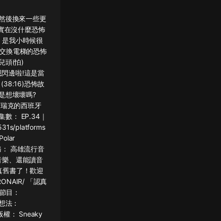
然後換來一些更
實在沒什麼恐怖
」是我小時候很
」交換電梯的恐怖
兒頭(怕)
榮恩閃邊啦!這是當
38:16)恐怖故
2是想壞壞嗎?
：艾瑞克的西班牙
集數： EP.34｜
31s/platforms
lar
集工商服務： 高雄流行音
看音樂、還能讀音
＊認真舊書了！歡迎
RONAIR/ 「認真
支持本節目：
集的想法：
樂版權： Sneaky