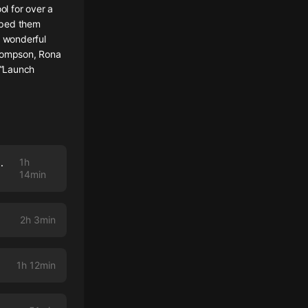
l for over a
lped them
e wonderful
Thompson, Rona
 “Launch
ger Students of Launch School
1h
14min
2h 3min
1h 12min