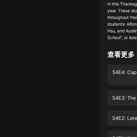
In this Thanks
懸疑
year. These st
throughout thei
科幻
students: Alfo
Hsu, and Austin
好書精講
School”, or list
外語
查看更多
耽美
認知思維
人文
音樂
S4E3: The
粵語
頭條
S4E2: Lat
娛樂