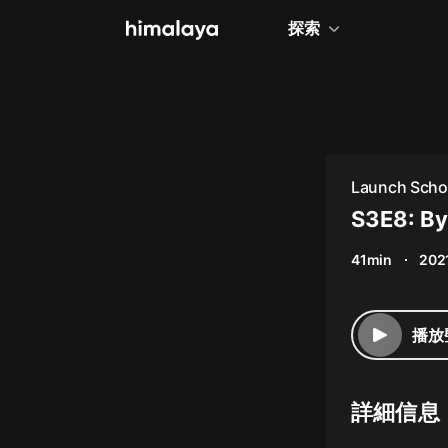
探索
全部
小說
個人成長
Launch Scho
相聲評書
S3E8: By
兒童
41min
202
歷史
情感治愈
播放
健康養生
商業財經
詳細信息
廣播劇