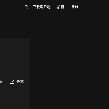
下載客戶端
註冊
登錄
論
分享