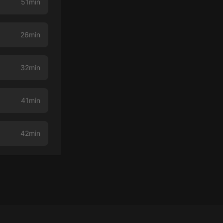
51min
26min
32min
41min
42min