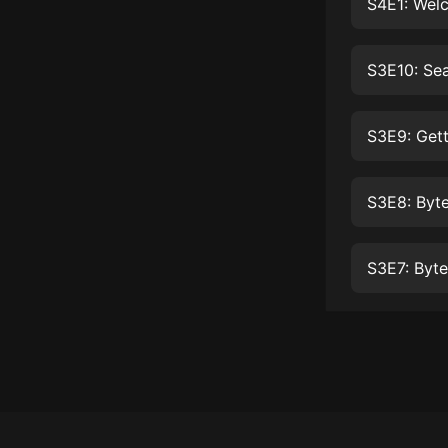
經典名著
S4E1: Wel
人物傳記
S3E10: Sea
電影
生活
S3E9: Get
英語
日語
S3E8: Byt
課程
少兒教育
S3E7: Byte
二次元
教育培訓
IT科技
汽車