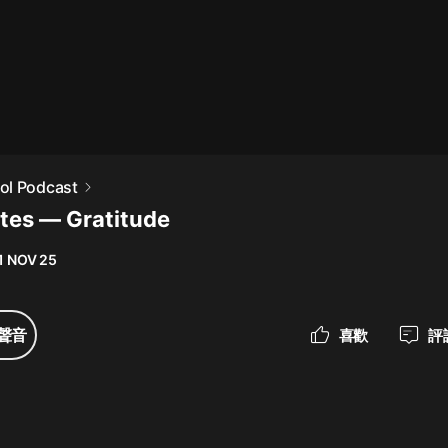
最佳女婿｜都市異能多人有聲劇｜一
種侃侃｜有聲小說
一種侃侃
米小圈上學記:一二三年級 | 暢銷出版
ol Podcast
物
tes — Gratitude
米小圈
1 NOV 25
破壞者聯盟篇1-4季·猴子警長科學探
案記|寶寶巴士
寶寶巴士
聲音
喜歡
評
大奉打更人丨頭陀淵領銜多人有聲
劇|暢聽全集|王鶴棣、田曦薇主演影
視劇原著|賣報小郎君
頭陀淵講故事
總有這樣的歌只想一個人聽