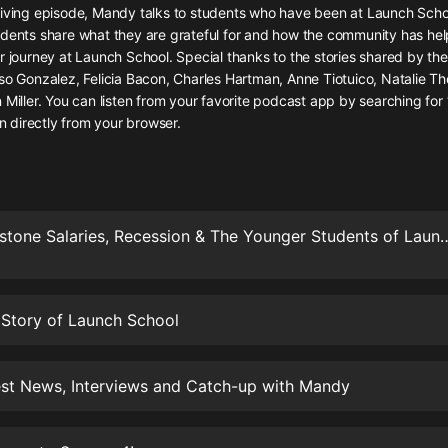
灰姑娘音樂
giving episode, Mandy talks to students who have been at Launch Schoo
udents share what they are grateful for and how the community has he
r journey at Launch School. Special thanks to the stories shared by th
郭德綱於謙相聲全集
nso Gonzalez, Felicia Bacon, Charles Hartman, Anne Tiotuico, Natalie 
德雲社郭德綱相聲VIP
 Miller. You can listen from your favorite podcast app by searching for
en directly from your browser.
安全警長啦咘啦哆·假期篇|新篇章加
更|寶寶巴士故事
寶寶巴士
凡人修仙傳|楊洋主演影視原著|薑廣
濤配音多播版本
S4E4: Capstone Salaries, Recession & The Youn
光合積木
摸金天師【第一季】（紫襟演播）
 Story of Launch School
有聲的紫襟
無敵六皇子|爆笑穿越|無敵流皇子|安
est News, Interviews and Catch-up with Mandy
燃領銜有聲小說
安燃