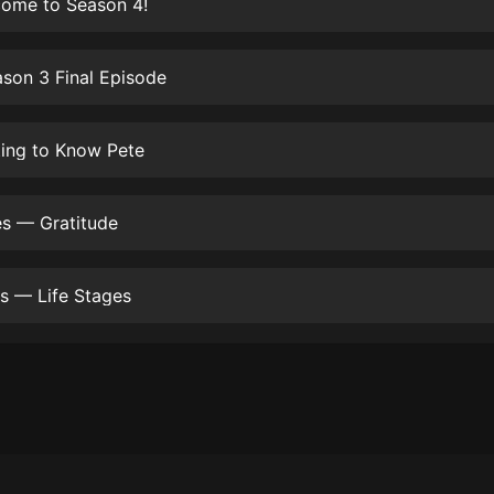
come to Season 4!
生命科學篇1-2·猴子警長科學探案記|
寶寶巴士科普
寶寶巴士
son 3 Final Episode
【新民間劇場】我的老千江湖｜ 有聲
的紫襟｜ 魔幻千手
有聲的紫襟
ting to Know Pete
《夜色鋼琴曲》
夜色鋼琴曲趙海洋
es — Gratitude
太荒吞天訣丨熱血玄幻丨紫襟領銜有
聲劇
s — Life Stages
有聲的紫襟
嫡女貴嫁 | 一刀蘇蘇團隊制作 | 古言
宮鬥重生爽文 多人有聲劇
一刀蘇蘇
中國大案紀實 | 每日一驚案！真實案
件恐怖刑偵尚文
大舌頭尚文