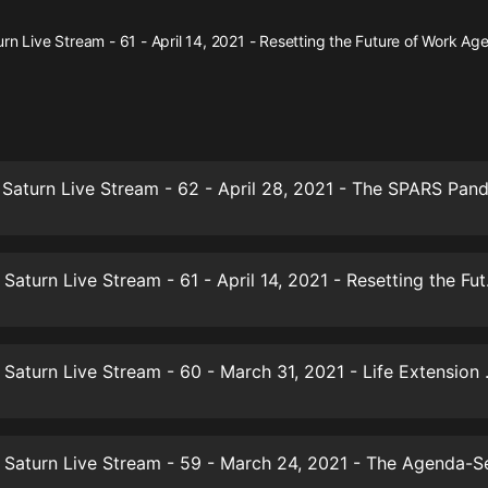
灰姑娘音樂
rn Live Stream - 61 - April 14, 2021 - Resetting the Future of Work A
郭德綱於謙相聲全集
德雲社郭德綱相聲VIP
安全警長啦咘啦哆·假期篇|新篇章加
更|寶寶巴士故事
寶寶巴士
凡人修仙傳|楊洋主演影視原著|薑廣
濤配音多播版本
光合積木
Secrets Of Sa
摸金天師【第一季】（紫襟演播）
有聲的紫襟
Secrets Of Saturn L
無敵六皇子|爆笑穿越|無敵流皇子|安
燃領銜有聲小說
安燃