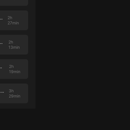
 Stream - 58 - March 10, 2021 - Transposing the Mind
2h
27min
tream - 57 - March 3, 2021 - Mind, Society, and Behavior
2h
13min
February 24, 2021 - Signs and Symbols In Song
2h
19min
Secrets of Saturn Live Stream - 55 - February 10, 2021 - Discussing Crypto with Jeran
3h
29min