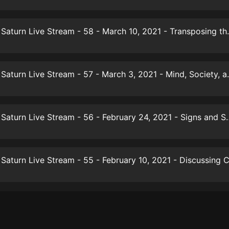
生命科學篇1-2·猴子警長科學探案記|
寶寶巴士科普
寶寶巴士
Secrets of Saturn Live
【新民間劇場】我的老千江湖｜ 有聲
的紫襟｜ 魔幻千手
有聲的紫襟
Secrets of Saturn Live S
《夜色鋼琴曲》
夜色鋼琴曲趙海洋
Secrets of Saturn Live Stream - 56 - 
太荒吞天訣丨熱血玄幻丨紫襟領銜有
聲劇
有聲的紫襟
嫡女貴嫁 | 一刀蘇蘇團隊制作 | 古言
宮鬥重生爽文 多人有聲劇
一刀蘇蘇
中國大案紀實 | 每日一驚案！真實案
件恐怖刑偵尚文
大舌頭尚文