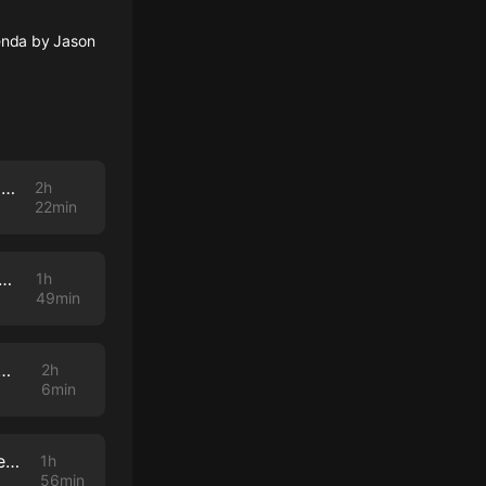
genda by Jason
Secrets of Saturn Live Stream - 62 - April 28, 2021 - The SPARS Pandemic 2025-2028
2h
22min
turn Live Stream - 61 - April 14, 2021 - Resetting the Future of Work Agenda
1h
49min
ive Stream - 60 - March 31, 2021 - Life Extension with Derek Condit
2h
6min
Secrets Of Saturn Live Stream - 59 - March 24, 2021 - The Agenda-Setting Function Of Mass Media
1h
56min