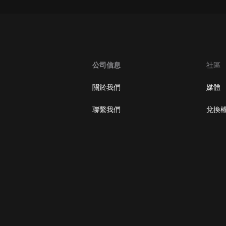
大秦：不裝了，你爹我是秦始皇丨爆
笑穿越丨伍壹劇社多人劇|趙家繼承
人秦朝
伍壹劇社
詭秘之主 | 多人有聲劇丨同名動畫原
公司信息
社區
著 | 西幻克蘇魯 | 烏賊作品
8082Audio
關於我們
媒體
重生1980：開局迎娶姐姐閨蜜丨頭
陀淵領銜丨重生八零丨精品多人有聲
聯繫我們
兌換
劇
頭陀淵講故事
成何體統丨雙穿反套路爆笑爽文丨冷
月淺淺&倔強的小紅丨精品多人有聲
劇
o冷月淺淺o