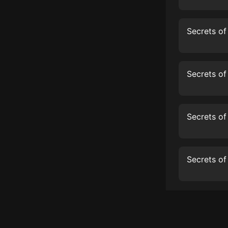
經典名著
人物傳記
電影
生活
英語
日語
課程
少兒教育
二次元
教育培訓
IT科技
汽車