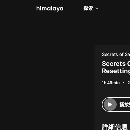
探索
全部
小說
個人成長
Secrets of Sa
相聲評書
Secrets O
Resettin
兒童
1h 49min
2
歷史
情感治愈
播放
健康養生
商業財經
詳細信息
廣播劇