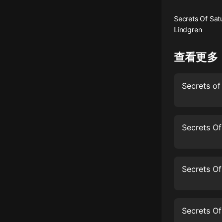
懸疑
Secrets Of Satu
Lindgren
科幻
好書精講
查看更多
外語
耽美
認知思維
人文
音樂
粵語
頭條
娛樂