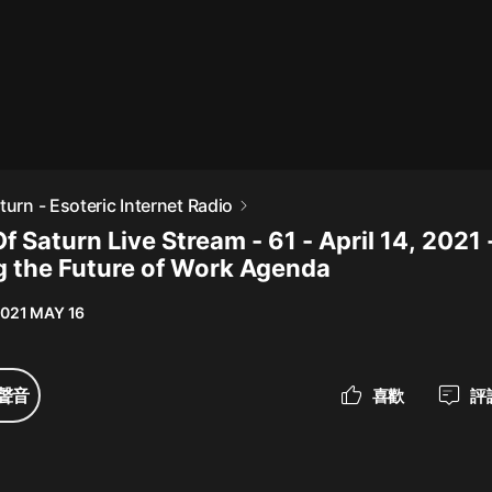
最佳女婿｜都市異能多人有聲劇｜一
種侃侃｜有聲小說
一種侃侃
米小圈上學記:一二三年級 | 暢銷出版
turn - Esoteric Internet Radio
物
f Saturn Live Stream - 61 - April 14, 2021 
米小圈
g the Future of Work Agenda
破壞者聯盟篇1-4季·猴子警長科學探
案記|寶寶巴士
021 MAY 16
寶寶巴士
大奉打更人丨頭陀淵領銜多人有聲
聲音
喜歡
評
劇|暢聽全集|王鶴棣、田曦薇主演影
視劇原著|賣報小郎君
頭陀淵講故事
總有這樣的歌只想一個人聽