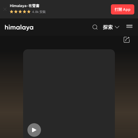
Himalaya-有聲書
打開 App
4.8k 安裝
探索