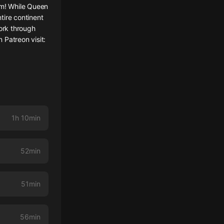
am! While Queen
tire continent
work through
 Patreon visit:
1h 10min
52min
51min
56min