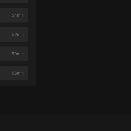
54min
52min
50min
56min