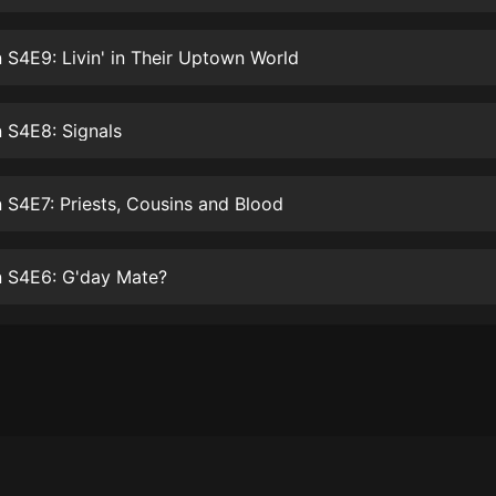
生命科學篇1-2·猴子警長科學探案記|
寶寶巴士科普
寶寶巴士
S4E9: Livin' in Their Uptown World
【新民間劇場】我的老千江湖｜ 有聲
的紫襟｜ 魔幻千手
 S4E8: Signals
有聲的紫襟
《夜色鋼琴曲》
S4E7: Priests, Cousins and Blood
夜色鋼琴曲趙海洋
太荒吞天訣丨熱血玄幻丨紫襟領銜有
 S4E6: G'day Mate?
聲劇
有聲的紫襟
嫡女貴嫁 | 一刀蘇蘇團隊制作 | 古言
宮鬥重生爽文 多人有聲劇
一刀蘇蘇
中國大案紀實 | 每日一驚案！真實案
件恐怖刑偵尚文
大舌頭尚文