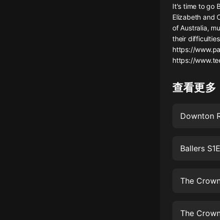
It's time to g
懸疑
Elizabeth and C
of Australia, m
科幻
their difficult
https://www.pa
好書精講
https://www.te
外語
查看更多
耽美
認知思維
Downton R
人文
音樂
Ballers S1E
粵語
The Crown
頭條
娛樂
The Crown