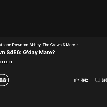
最佳女婿｜都市異能多人有聲劇｜一
種侃侃｜有聲小說
一種侃侃
米小圈上學記:一二三年級 | 暢銷出版
antham: Downton Abbey, The Crown & More
物
n S4E6: G'day Mate?
米小圈
1 FEB 11
破壞者聯盟篇1-4季·猴子警長科學探
案記|寶寶巴士
寶寶巴士
聲音
喜歡
評
大奉打更人丨頭陀淵領銜多人有聲
劇|暢聽全集|王鶴棣、田曦薇主演影
視劇原著|賣報小郎君
頭陀淵講故事
總有這樣的歌只想一個人聽