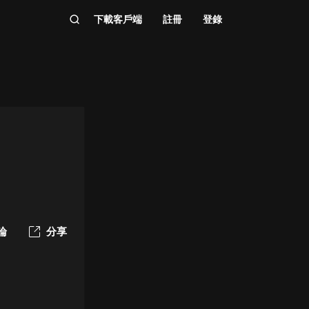
下載客戶端
註冊
登錄
論
分享