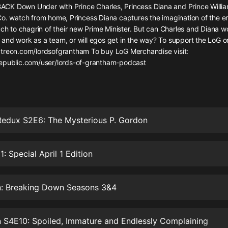
灰姑娘音樂
o BACK Down Under with Prince Charles, Princess Diana and Prince Willi
o. watch from home, Princess Diana captures the imagination of the en
uch to chagrin of their new Prime Minister. But can Charles and Diana 
郭德綱於謙相聲全集
ies and work as a team, or will egos get in the way? To support the LoG on
德雲社郭德綱相聲VIP
treon.com/lordsofgrantham To buy LoG Merchandise visit:
epublic.com/user/lords-of-grantham-podcast
安全警長啦咘啦哆·假期篇|新篇章加
更|寶寶巴士故事
寶寶巴士
凡人修仙傳|楊洋主演影視原著|薑廣
濤配音多播版本
edux S2E6: The Mysterious P. Gordon
光合積木
1: Special April 1 Edition
摸金天師【第一季】（紫襟演播）
有聲的紫襟
: Breaking Down Seasons 3&4
無敵六皇子|爆笑穿越|無敵流皇子|安
燃領銜有聲小說
安燃
 S4E10: Spoiled, Immature and Endlessly Complaining