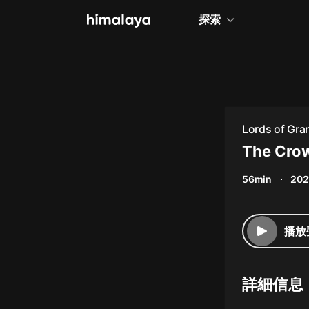
探索
全部
小說
個人成長
Lords of Gr
相聲評書
The Crow
兒童
56min
202
歷史
情感治愈
播放
健康養生
商業財經
詳細信息
廣播劇