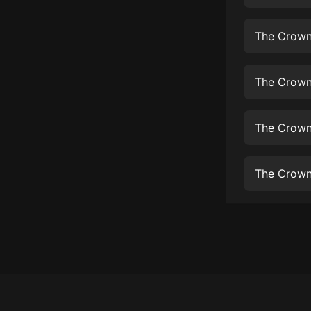
經典名著
人物傳記
The Crown 
電影
生活
The Crown
英語
The Crown 
日語
課程
The Crown
少兒教育
二次元
教育培訓
IT科技
汽車