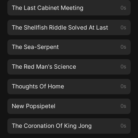
The Last Cabinet Meeting
0s
The Shellfish Riddle Solved At Last
0s
The Sea-Serpent
0s
The Red Man's Science
0s
Thoughts Of Home
0s
New Popsipetel
0s
The Coronation Of King Jong
0s