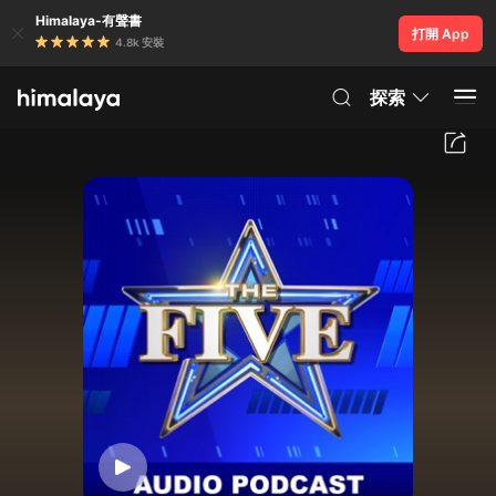
Himalaya-有聲書
打開 App
4.8k 安裝
探索