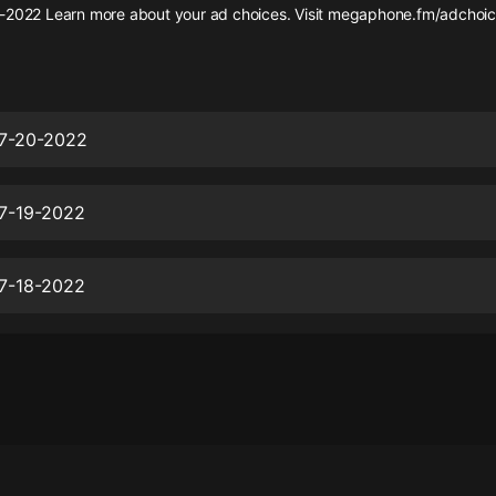
灰姑娘音樂
-2022 Learn more about your ad choices. Visit megaphone.fm/adchoi
郭德綱於謙相聲全集
德雲社郭德綱相聲VIP
07-20-2022
安全警長啦咘啦哆·假期篇|新篇章加
更|寶寶巴士故事
寶寶巴士
07-19-2022
凡人修仙傳|楊洋主演影視原著|薑廣
濤配音多播版本
光合積木
07-18-2022
摸金天師【第一季】（紫襟演播）
有聲的紫襟
無敵六皇子|爆笑穿越|無敵流皇子|安
燃領銜有聲小說
安燃