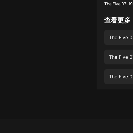
The Five 07-19
懸疑
查看更多
科幻
好書精講
The Five 
外語
耽美
The Five 
認知思維
The Five 
人文
音樂
粵語
頭條
娛樂