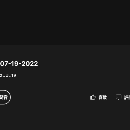
最佳女婿｜都市異能多人有聲劇｜一
種侃侃｜有聲小說
一種侃侃
米小圈上學記:一二三年級 | 暢銷出版
物
 07-19-2022
米小圈
2 JUL 19
破壞者聯盟篇1-4季·猴子警長科學探
案記|寶寶巴士
寶寶巴士
聲音
喜歡
評
大奉打更人丨頭陀淵領銜多人有聲
劇|暢聽全集|王鶴棣、田曦薇主演影
視劇原著|賣報小郎君
頭陀淵講故事
總有這樣的歌只想一個人聽