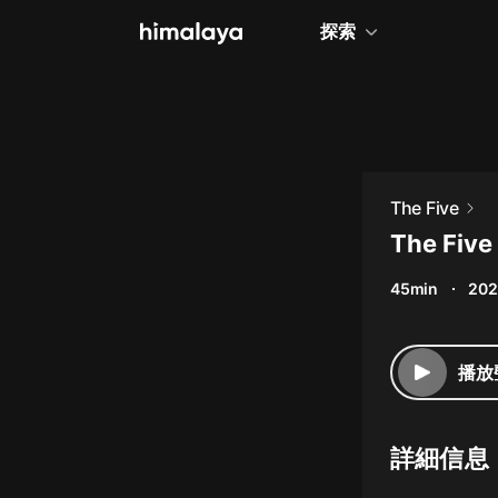
探索
全部
小說
個人成長
The Five
相聲評書
The Five
兒童
45min
202
歷史
情感治愈
播放
健康養生
商業財經
詳細信息
廣播劇