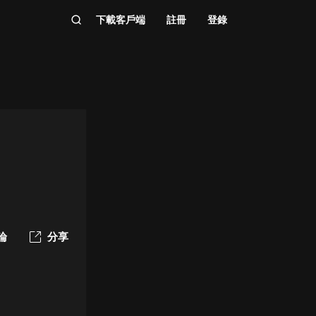
下載客戶端
註冊
登錄
論
分享