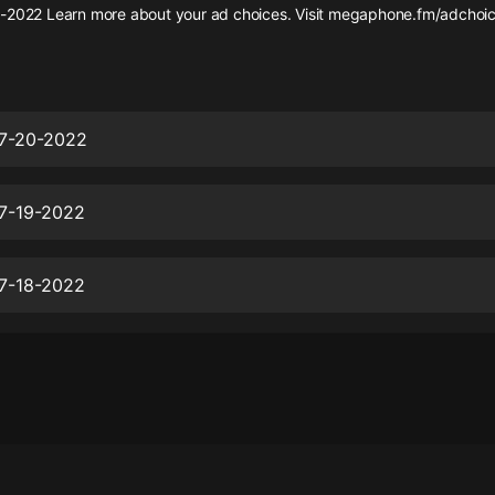
灰姑娘音樂
-2022 Learn more about your ad choices. Visit megaphone.fm/adchoi
郭德綱於謙相聲全集
德雲社郭德綱相聲VIP
07-20-2022
安全警長啦咘啦哆·假期篇|新篇章加
更|寶寶巴士故事
寶寶巴士
07-19-2022
凡人修仙傳|楊洋主演影視原著|薑廣
濤配音多播版本
光合積木
07-18-2022
摸金天師【第一季】（紫襟演播）
有聲的紫襟
無敵六皇子|爆笑穿越|無敵流皇子|安
燃領銜有聲小說
安燃