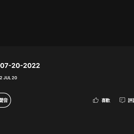
最佳女婿｜都市異能多人有聲劇｜一
種侃侃｜有聲小說
一種侃侃
米小圈上學記:一二三年級 | 暢銷出版
物
e 07-20-2022
米小圈
2 JUL 20
破壞者聯盟篇1-4季·猴子警長科學探
案記|寶寶巴士
寶寶巴士
聲音
喜歡
評
大奉打更人丨頭陀淵領銜多人有聲
劇|暢聽全集|王鶴棣、田曦薇主演影
視劇原著|賣報小郎君
頭陀淵講故事
總有這樣的歌只想一個人聽