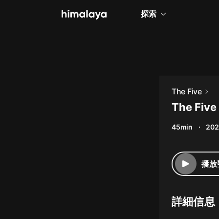
探索
全部
小說
個人成長
The Five
相聲評書
The Fiv
兒童
45min
202
歷史
情感治愈
播放
健康養生
商業財經
詳細信息
廣播劇