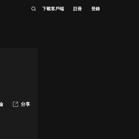
下載客戶端
註冊
登錄
論
分享