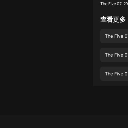
The Five 07-20
懸疑
查看更多
科幻
好書精講
The Five 
外語
耽美
The Five 
認知思維
The Five 
人文
音樂
粵語
頭條
娛樂