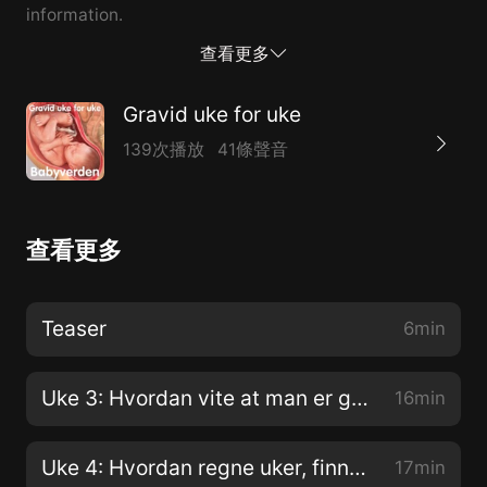
information.
查看更多
Gravid uke for uke
139次播放
41條聲音
查看更多
Teaser
6min
Uke 3: Hvordan vite at man er gravid og unnfangelsen
16min
Uke 4: Hvordan regne uker, finne termindato og graviditetssymptomer
17min