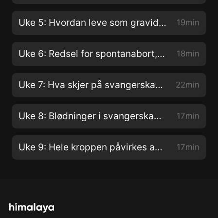
Uke 5: Hvordan leve som gravid - søvn, kosthold, folat og jod er stikkord.
19min
Uke 6: Redsel for spontanabort, gravidboblen
18min
Uke 7: Hva skjer på svangerskapskontrollene, Helsekortet
22min
Uke 8: Blødninger i svangerskapet og strekksmerter
17min
Uke 9: Hele kroppen påvirkes av graviditeten. Trøtt på jobben
17min