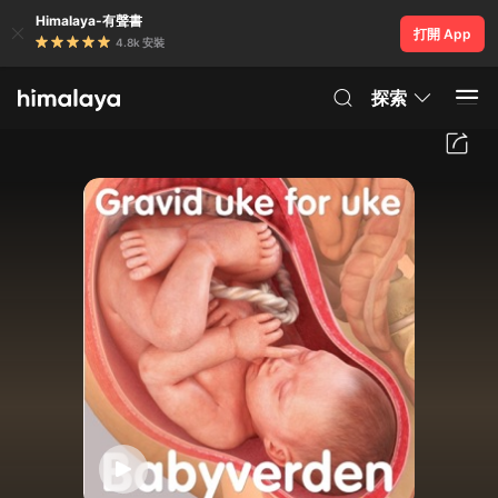
Himalaya-有聲書
打開 App
4.8k 安裝
探索