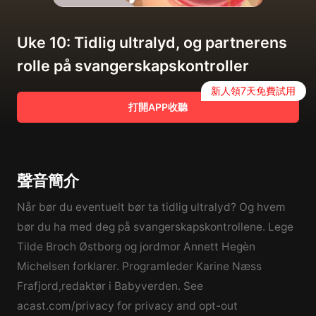
Uke 10: Tidlig ultralyd, og partnerens
rolle på svangerskapskontroller
新人領7天免費試用
打開APP收聽
聲音簡介
Når bør du eventuelt bør ta tidlig ultralyd? Og hvem
bør du ha med deg på svangerskapskontrollene. Lege
Tilde Broch Østborg og jordmor Annett Hegèn
Michelsen forklarer. Programleder Karine Næss
Frafjord,redaktør i Babyverden. See
acast.com/privacy for privacy and opt-out