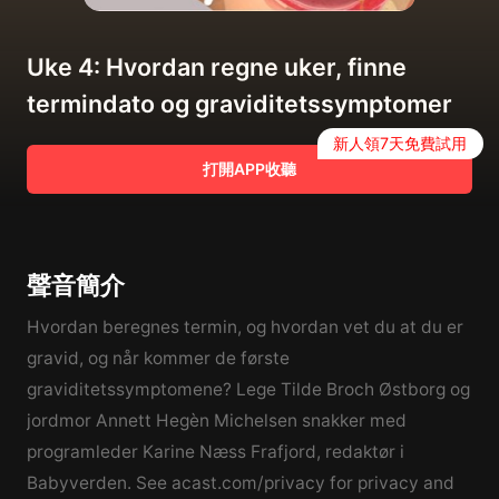
Uke 4: Hvordan regne uker, finne
termindato og graviditetssymptomer
新人領7天免費試用
打開APP收聽
聲音簡介
Hvordan beregnes termin, og hvordan vet du at du er
gravid, og når kommer de første
graviditetssymptomene? Lege Tilde Broch Østborg og
jordmor Annett Hegèn Michelsen snakker med
programleder Karine Næss Frafjord, redaktør i
Babyverden. See acast.com/privacy for privacy and