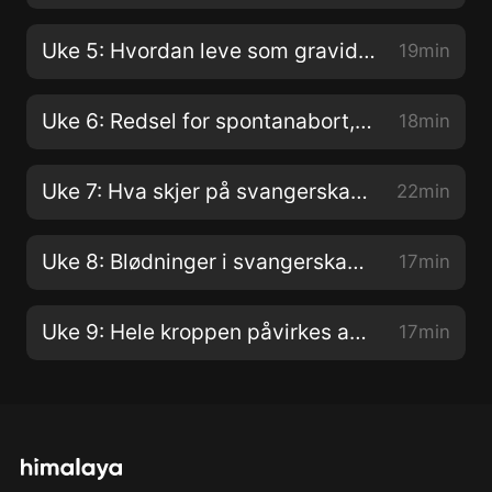
Uke 5: Hvordan leve som gravid - søvn, kosthold, folat og jod er stikkord.
19min
Uke 6: Redsel for spontanabort, gravidboblen
18min
Uke 7: Hva skjer på svangerskapskontrollene, Helsekortet
22min
Uke 8: Blødninger i svangerskapet og strekksmerter
17min
Uke 9: Hele kroppen påvirkes av graviditeten. Trøtt på jobben
17min