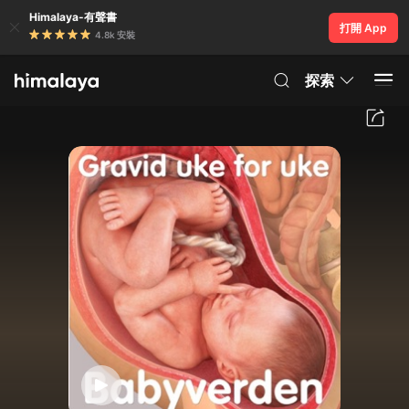
Himalaya-有聲書
打開 App
4.8k 安裝
探索