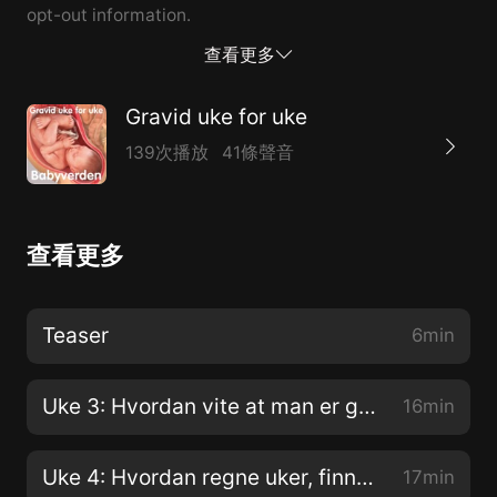
opt-out information.
查看更多
Gravid uke for uke
139次播放
41條聲音
查看更多
Teaser
6min
Uke 3: Hvordan vite at man er gravid og unnfangelsen
16min
Uke 4: Hvordan regne uker, finne termindato og graviditetssymptomer
17min