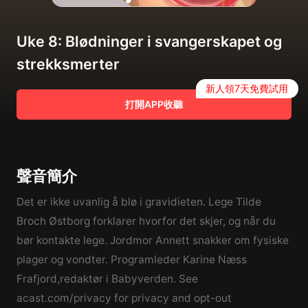
Uke 8: Blødninger i svangerskapet og
strekksmerter
新人領7天免費試用
打開APP收聽
聲音簡介
Det er ikke uvanlig å blø i gravidieten. Lege Tilde
Broch Østborg forklarer hvorfor det skjer, og når du
bør kontakte lege. Jordmor Annett snakker om fysiske
plager og vondter. Programleder Karine Næss
Frafjord,redaktør i Babyverden. See
acast.com/privacy for privacy and opt-out