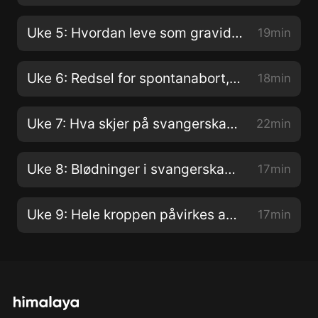
Uke 5: Hvordan leve som gravid - søvn, kosthold, folat og jod er stikkord.
19min
Uke 6: Redsel for spontanabort, gravidboblen
18min
Uke 7: Hva skjer på svangerskapskontrollene, Helsekortet
22min
Uke 8: Blødninger i svangerskapet og strekksmerter
17min
Uke 9: Hele kroppen påvirkes av graviditeten. Trøtt på jobben
17min