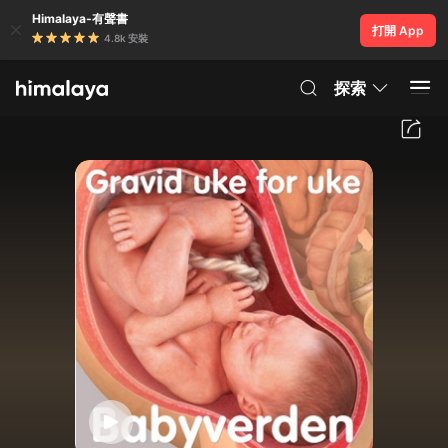
Himalaya-有聲書
打開 App
4.8k 安裝
探索