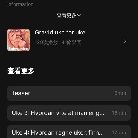
information.
查看更多
Gravid uke for uke
139次播放
41條聲音
查看更多
Teaser
6min
Uke 3: Hvordan vite at man er gravid og unnfangelsen
16min
Uke 4: Hvordan regne uker, finne termindato og graviditetssymptomer
17min