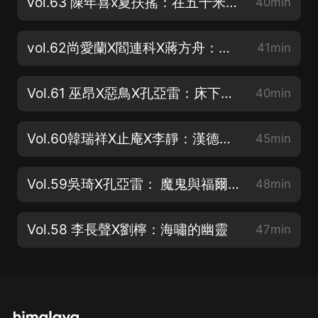
vol.63 陳年喜x夏扶搖：在五千米深處爆破、寫詩、打發中年
40min
vol.62尚愛蘭X閻連科X蔣方舟：作文的真相
41min
Vol.61 巫昂X惡鳥X孔亞雷：床下的旅行箱
40min
Vol.60韓瑞祥X止庵X李靜：漢德克與語言的蒙太奇
45min
Vol.59吳琦X孔亞雷： 魔鬼與福爾摩斯
48min
Vol.58 李長聲X劉檸：海嘯的幽靈
47min