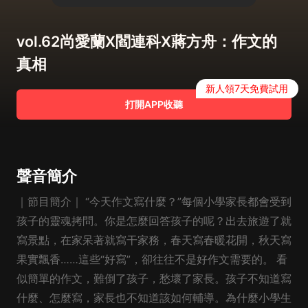
vol.62尚愛蘭X閻連科X蔣方舟：作文的
真相
新人領7天免費試用
打開APP收聽
聲音簡介
｜節目簡介｜ “今天作文寫什麼？”每個小學家長都會受到
孩子的靈魂拷問。你是怎麼回答孩子的呢？出去旅遊了就
寫景點，在家呆著就寫干家務，春天寫春暖花開，秋天寫
果實飄香……這些“好寫”，卻往往不是好作文需要的。 看
似簡單的作文，難倒了孩子，愁壞了家長。孩子不知道寫
什麼、怎麼寫，家長也不知道該如何輔導。為什麼小學生