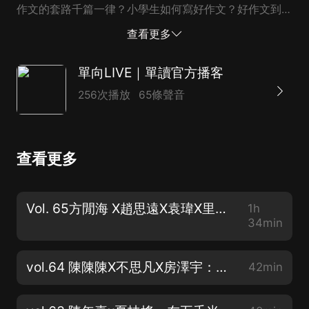
作文的套路千篇一律？小學生如何寫好作文？好作文到底
什麼樣？ 知名作家蔣方舟的媽媽尚愛蘭，結合培養女兒
查看更多
的心得，總結30年一線語文教學經驗，7-12歲孩子精心
撰寫了一本作文指導書《作文課》。 尚愛蘭老師倡導健
單向LIVE｜單讀官方播客
康的作文理念，觀察不同孩子的不同狀態對症下藥；直擊
256次播放
65條聲音
小學生作文痛點、難點，分享從作文理念到寫作方法的實
用干貨，用豐富的真實教學案例揭開作文的真相；注重滿
足語文課堂教育目標的同時，更力圖培養學生的寫作意
查看更多
識，珍視孩子的語言表達潛力與才華。 本期單向live，尚
愛蘭攜新作《作文課》與著名作家閻連科、女兒蔣方舟一
起，探討寫作的奧秘，現場解答孩子、家長對於小學生作
Vol. 65方閒海 X趙思遠X袁瑋X里所：以歡笑拯救瘋子
1h
文的困惑。歡迎各位讀者、家長、小學生前來，一同揭開
34min
作文的真相。 ｜時間軸｜ 08:04： 幫助家長和老師了解
孩子的幾個途徑 14:32： 從女兒的角度看媽媽...
vol.64 陳陳陳X不思凡X房澤宇：《愛死機》，對故事的熱愛
42min