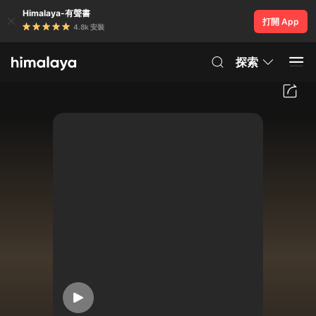
Himalaya-有聲書
打開 App
4.8k 安裝
探索