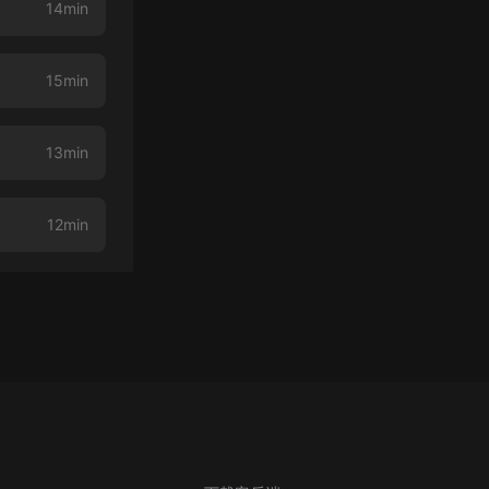
14min
15min
13min
12min