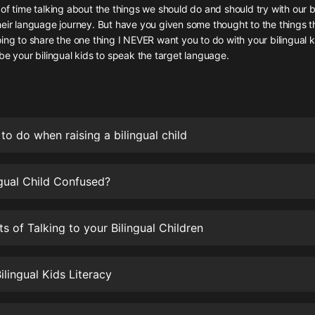
灰姑娘音樂
of time talking about the things we should do and should try with our bi
heir language journey. But have you given some thought to the things t
ing to share the one thing I NEVER want you to do with your bilingual k
郭德綱於謙相聲全集
be your bilingual kids to speak the target language.
德雲社郭德綱相聲VIP
安全警長啦咘啦哆·假期篇|新篇章加
更|寶寶巴士故事
寶寶巴士
o do when raising a bilingual child
凡人修仙傳|楊洋主演影視原著|薑廣
濤配音多播版本
光合積木
ngual Child Confused?
摸金天師【第一季】（紫襟演播）
ts of Talking to your Bilingual Children
有聲的紫襟
無敵六皇子|爆笑穿越|無敵流皇子|安
ilingual Kids Literacy
燃領銜有聲小說
安燃