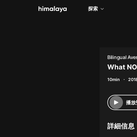
探索
全部
小說
個人成長
Bilingual Av
相聲評書
What NOT
兒童
10min
201
歷史
情感治愈
播放
健康養生
商業財經
詳細信息
廣播劇