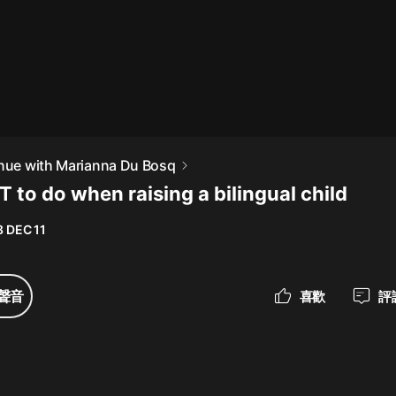
最佳女婿｜都市異能多人有聲劇｜一
種侃侃｜有聲小說
一種侃侃
米小圈上學記:一二三年級 | 暢銷出版
enue with Marianna Du Bosq
物
 to do when raising a bilingual child
米小圈
8 DEC 11
破壞者聯盟篇1-4季·猴子警長科學探
案記|寶寶巴士
寶寶巴士
聲音
喜歡
評
大奉打更人丨頭陀淵領銜多人有聲
劇|暢聽全集|王鶴棣、田曦薇主演影
視劇原著|賣報小郎君
頭陀淵講故事
總有這樣的歌只想一個人聽