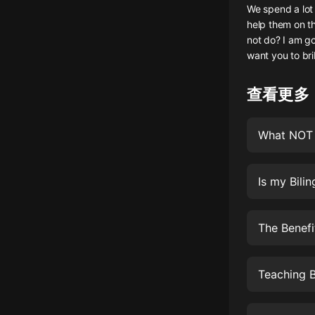
We spend a lot 
懸疑
help them on t
not do? I am go
科幻
want you to bri
好書精講
查看更多
外語
耽美
What NOT t
認知思維
Is my Bili
人文
音樂
The Benefi
粵語
頭條
Teaching B
娛樂