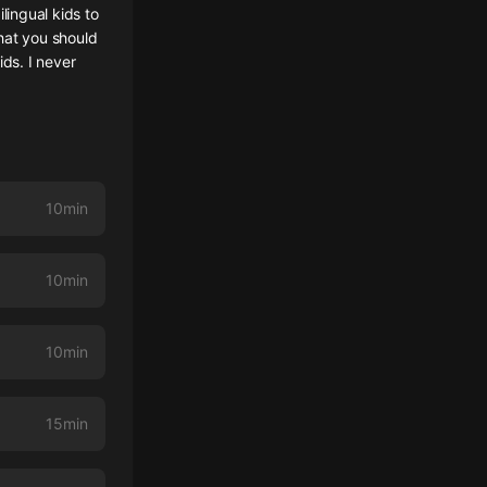
lingual kids to
hat you should
ids. I never
10min
10min
10min
15min