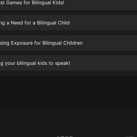
生命科學篇1-2·猴子警長科學探案記|
st Games for Bilingual Kids!
寶寶巴士科普
寶寶巴士
ng a Need for a Bilingual Child
【新民間劇場】我的老千江湖｜ 有聲
的紫襟｜ 魔幻千手
有聲的紫襟
asing Exposure for Bilingual Children
《夜色鋼琴曲》
夜色鋼琴曲趙海洋
ng your bilingual kids to speak!
太荒吞天訣丨熱血玄幻丨紫襟領銜有
聲劇
有聲的紫襟
嫡女貴嫁 | 一刀蘇蘇團隊制作 | 古言
宮鬥重生爽文 多人有聲劇
一刀蘇蘇
中國大案紀實 | 每日一驚案！真實案
件恐怖刑偵尚文
大舌頭尚文