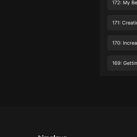
經典名著
172: My Be
人物傳記
171: Creati
電影
生活
170: Incre
英語
日語
169: Getti
課程
少兒教育
二次元
教育培訓
IT科技
汽車