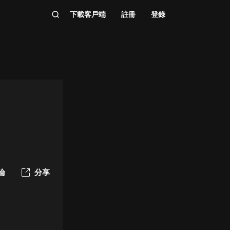
下載客戶端
註冊
登錄
論
分享