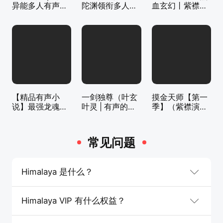
异能多人有声剧
陀渊领衔多人有
血玄幻丨紫襟领
｜一种侃侃｜有
声剧|畅听全集|
衔有声剧
声小说
王鹤棣、田曦薇
主演影视剧原著|
卖报小郎君
【精品有声小
一剑独尊（叶玄
摸金天师【第一
说】最强龙魂丨
叶灵 | 有声的紫
季】（紫襟演
都市修真多人有
襟 | 男女双播）|
播）
声剧
北剑江湖
常见问题
Himalaya 是什么？
Himalaya VIP 有什么权益？