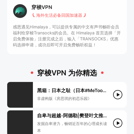
穿梭VPN
海外生活必备回国加速器
感恩遇见Himalaya，可以提供专属的中文有声书畅听会员
福利给穿梭Transocks的会员。在 Himalaya 首⻚选择「开
启免费体验」注册完成之后，输入「TRANSOCKS」优惠
码选择申请，成功后即可开启免费畅听权益！
穿梭VPN 为你精选
黑箱：日本之耻（日本#MeToo运动核心事件全纪实）
非虚构版《房思琪的初恋乐园》
自卑与超越-阿德勒|樊登叶文推荐：发掘自卑潜力，找到人生意义
发掘自卑潜力，畅销近百年的心理成长读
本