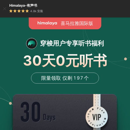
Himalaya-有声书
4.8k 安装
喜马拉雅国际版
穿梭用户专享听书福利
30天0元听书
3
1
9
4
2
0
2
0
8
5
3
1
1
9
7
限量领取 仅剩
个
6
4
2
0
8
6
7
5
3
8
6
4
9
7
5