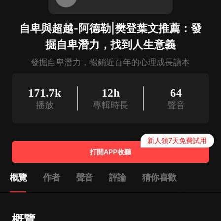
自卑與超越-阿德勒|樊登葉文推薦：發
掘自卑潛力，找到人生意義
發掘自卑潛力，暢銷近百年的心理成長讀本
171.7k
12h
64
播放
專輯時長
聲音
新人領7天免費試用
打開APP收聽
概覽
作者
聲音
評論
猜你喜歡
概覽