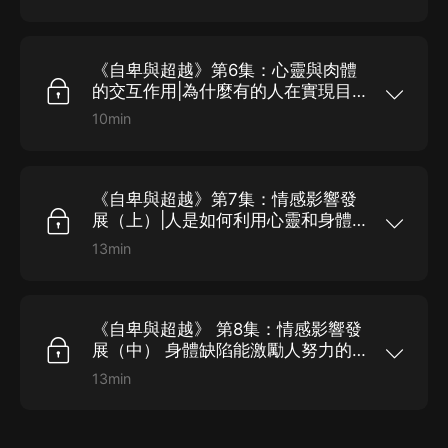
是對别人產生了價值。每個人都努力地想讓自己變
經驗在被别人接受之前，就已經被他自己提前做了
第五節：童年記憶的重要價值做夢和想象已經被證
得重要，但是如果他不能認識到人類的重要性是對
解釋，這種解釋是依照他個人賦予生活的意義來進
明有很多好處：一個人在做夢和清醒時的人格都是
他人的生活做出一定的貢獻的話，那麼他必定會踏
行的。即使他對生活賦予的意義錯得一塌糊塗，他
相同的，但在夢中，人格能不經過防衛和隱瞞而表
上錯誤的道路。​我曾經聽說過一個小宗教團體領袖
處理問題和事物的方式也會給他帶來不幸和痛苦，
現出來。不過，要了解個人賦予自己生活的意義，
的故事。有一天，這位領袖召集了她的教友，告訴
但他也不會輕易地被放棄這種意義。他只有重新去
《自卑與超越》第6集：心靈與肉體
最好的途徑是記憶。因為每種記憶都代表著某些值
他們：下星期三就是世界末日了！在震驚和恐慌
審視，過去是什麼情境造成了他的這種錯誤，找出
得回憶的事，無論這段記憶有多麼短暫。​一個人之
的交互作用|為什麼有的人在實現目
中，教友們變賣了所...
錯誤的根源所在，並由此修正他的統覺表，才能矯
所以會想起某件事，是因為這件事在他的生活中占
標的過程中會走錯道路
正這種錯誤的生活意義。​在少數情況下，一個人也
有重要的分量。這種記憶告訴他：“這件事是你期待
10min
許會因為自己的錯誤行為造成了糟糕的結果，而去
的”、“這件事是你應該躲避的”，或者“這件事造就了
第二章 第一節 心靈與肉體的交互作用在很長一段
主動修正他賦予生活的意義，最終憑借自己的力量
你的生活”。每件記憶都是有紀念意義的。兒童早期
時間里，人們總在爭論著到底是心靈主導身體，還
完成改變；然而，假如社會没有對他施壓，他也没
的回憶有助於我們了解構成他生活態度的早期主要
是身體控制心靈這個問題。哲學家們提出了上千個
有察覺出他的生活意義是錯誤的，依舊我行我素，
環境，以及他的這種生活態度已經形成了多久。一
命題，認為心靈主導身體的哲學家稱自己是“唯心主
那麼他必然會陷入絕境，而他也没有想到要去改
個人早期記憶之所以重要，有兩個原因。第一，這
《自卑與超越》第7集：情感影響發
義論者”，而認為身體主導心靈的哲學家則把自己視
變。在大多數情況下，對於錯誤行為的修正，都需
些記憶反映了他對早期生存環境的印象和評價，是
作“唯物主義論者”。但是最后爭來爭去，這個問題
展（上）|人是如何利用心靈和身體
要某些受過訓練...
個人將外貌、對自己最初的概念，以及别人對自己
似乎仍然没有得到解決。​如果我們從個體心理學的
實現目標的
的要求等綜合起來的結果。第二，早期記憶是個人
角度來看這個問題，就不會有那麼多針鋒相對的爭
13min
主觀思想的起點，也是他為自己所做記錄的開始。​
論了。因為個體心理學認為身體與心靈是相互作用
第二章 第二節 情感影響發展（上）所謂“文化”，就
因此，在這個過程中，我們會發現：如果一個人覺
的，而不是水火不容的關系，它們都是整體生活的
是人類對生存環境所做的改變，我們的文化是人類
得自己處在一個脆弱和不安全的地位，這和他的理
一部分。我們可以用植物來幫助理解，植物一旦紮
心靈引導身體做出各種動作的結果。我們的工作會
想——被外界當作是一個強壯和安全的目標之間存
根在某處就没辦法移動，它不像人或其他動物一樣
受到我們的心靈的啟發。我們身體的發展也會受到
在著強烈的差别。從心理學來看，這些記憶是否被
身體可以四處走動。假設有一種植物，它能夠思考
《自卑與超越》 第8集：情感影響發
我們心靈的指導和幫助。總而言之，在人類的所有
人們當作是最早的、真實的記憶，其實是無關緊要
和預知未來，當人經過時，它心里會想：“有人來
表現中，都能看到心靈發揮的作用。​然而，我們也
展（中） 身體缺陷能激勵人努力的
的。記憶的重要...
了。他馬上就要踩到我了，我可能會死在他的腳
不能過度強調心靈的重要性。如果要克服困難，健
決心
下。”但這種能力和想法對一株植物來說有什麼用
康的身體也是必不可少的。實際上，心靈要做的其
13min
呢？它還是動不了，它還是避免不了被踩踏的命
實是控制環境，保護身體免於受病痛、死亡和傷
第二章 第二節 情感影響發展（中）人是通過感官
運。​人和其它動物是可以預見事情的發生，並由此
害，並且可以避開災害、事故和功能損傷。這就是
來接觸環境，並從中獲得對環境的印象的。因此，
做出行動來規避風險的。這意味著我們是有頭腦或
為什麼我們進化出了感受快樂和痛苦的能力，進化
我們可以從一個人訓練身體的方式看出：他準備從
思想的。這種預見和行動的能力是心靈最重要的作
出了想象創造力，以及辨别環境優劣的判斷力等
週圍的環境中獲取哪一種印象，以及他要怎麼理解