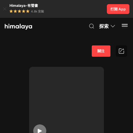
Himalaya-有聲書
打開 App
4.8k 安裝
探索
關注