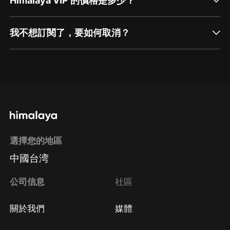
Himalaya VIP 的價格是多少？
我不想訂閱了，要如何取消？
通過網頁端訂閱如何取消？
點擊這裡
通過手機端訂閱如何取消？
選擇您的地區
Apple Store取消訂閱
中國台湾
方法
Google Play取消訂閱方法
公司信息
社區
關於我們
媒體