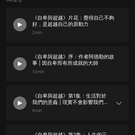
《自卑與超越》片花：覺得自己不夠
好，是超越自己的原動力
2min
《自卑與超越》序：作者阿德勒的故
事 | 因自卑而有所成就的大師
10min
《自卑與超越》第1集：生活對於
我們的意義 | 現實不會影響我們，
影響我們的是意義
6min
第一章 第一節：生活對於我們的意義 人是需要生
活在“意義”之中的。我們一生中所經歷的並不僅僅
是單純的事物，更重要的是它們對於我們的意義。
即使是我們生存的環境中看到的最簡單的事物，我
《自卑與超越》第2集：人生的三
們在接觸它們的時候，也是從自己的角度出發來看