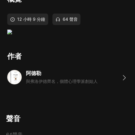
12 小時 9 分鐘
64 聲音
作者
阿德勒
與弗洛伊德齊名，個體心理學派創始人
聲音
64聲音