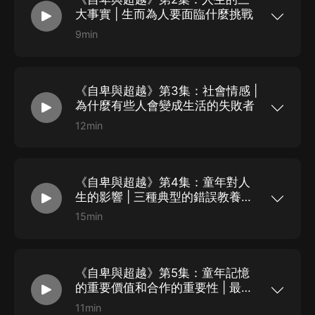
待它們的。“木頭”是“與人類有關系的木頭”，“石頭”
大事實 | 生而為人要面臨什麼挑戰
也是“作為我們人類生活需求物之一的石頭”。如果
有人想要不去理解現實生活的意義，而使自己僅僅
9min
單純的活著，那他一定非常不幸：他將會和週圍的
第一章 第二節：人生的三大事實我們每個人都必須
人喪失溝通的基礎，這種行為，對他自己而言也會
面對三個重要的事實，這三個事實構成了我們生活
非常不利。我們一直是以自己的角度來感受現實的
的現實基礎，並且制約著我們的發展。這三個實時
意義的，或者說，我們感受到的是我們自己對於現
也會引發出很多的問題。一個人對這些問題的回
實的理解。因此，每個人感受到的生活的意義，多
《自卑與超越》第3集：社會情感 |
答，體現出了他是怎樣理解生活的意義的。第一個
多少少總是不完全的，甚至是不正確的。 假如我們
事實是：我們居住在地球這個貧瘠的星球上，我們
為什麼有些人會變成生活的失敗者
問一個人：“你覺得，生活的意義是什麼?”他很可能
没有辦法脫離地球而生活。換句話說，我們生活在
會回答不出來。通常，人們都不願讓這個看似没有
地球的限制之下，依靠地球提供給我們的資源來繁
12min
意義的問題來困擾自己，所以總是用一些陳詞濫調
衍生息。所以我們必須發展我們的身體和心靈，以
第一章 第三節：社會情感 從前面幾節提到的例子
的回答來搪塞；或者，人們干脆認為這個問題是没
保證人類的未來得以延續。我們每個人都要尋找答
中，我們可以歸納出錯誤和正確這兩種“生活意義”
有意義的。然而我們無法否認，自人類誕生起，這
案來解決人類在地球上生存的問題。無論我們做什
的共同特征。所有的失敗者，比如精神病患者、罪
個問題便已經存在了。在我們這個時代，不僅是青
麼事，我們的行為都是對生活情境的一種解答：它
犯、酒鬼、問題少年、自殺者、墮落者等，他們之
年，就連一些上了年紀的老人們也會經常困惑：“我
們反映出我們心目中認為哪些事情是必要的、合適
《自卑與超越》第4集：童年對人
所以失敗的原因，在於他們缺乏歸屬感和社會興
們到底為什麼而活著?生活的意義又是什麼?”...
的、可能的、有價值的。同樣的，我們的解答也受
趣。他們在面對職業、友誼和性等問題時，都不相
生的影響 | 三種典型的錯誤教養方
到一些條件的制約，比如“我們屬於人類”，以及“人
信合作的方法是有用的。他們認為生活的意義只屬
式
類必須居住於地球上”。當我們考慮到人類身體的脆
於自己，也就是說，在他們眼中，没有人能從實現
15min
弱性，和我們所居住環境的不安全性時，我們可以
目標中獲得利益，他們的興趣也只停留在自己身
第一章 第四節：童年對人生的影響 從出生的時候
看出：為了我們自己的生命，和全體人類的幸福，
上。他們追求的是一種虛假的個人優越感，他們的
開始，我們就在追尋著“生活的意義”。即使是嬰
我們必須以堅忍不拔的毅力為我們的生存之道做出
成功只對他們自身有意義。如果你遇到一個手中握
兒，也會想辦法去估計自己的力量，以及這種力量
最合理的詮釋。這就像我們遇到數學難題時，必須
有一瓶毒藥的謀殺者，他可能會體會到擁有權力的
在他整個生活中能起到多大的作用。五歲的兒童就
努力尋求答案一樣。我們不能單憑猜測去解決生存
感覺，但很明顯，只有他覺得自己是重要的，對别
《自卑與超越》第5集：童年記憶
已經發展出一套獨特而固定的行為模式了，這也是
問題，也不能期望僥幸，我們必須用儘我們力所能
人來說，一瓶毒藥並不能抬高他的身價。​事實上，
他對待問題和工作的方式。這個時候，兒童的意識
的重要價值和合作的重要性 | 最初
及的各種方法，堅定...
真正的意義，只有在和他人交往時才有可能存在。
里已經有了“對這個世界和自己的期待”這個概念。​
的記憶代表了什麼
我們的目標和動作也是一樣，它們唯一的意義，就
之后，他將用一張固定的統覺表來觀察世界：他的
11min