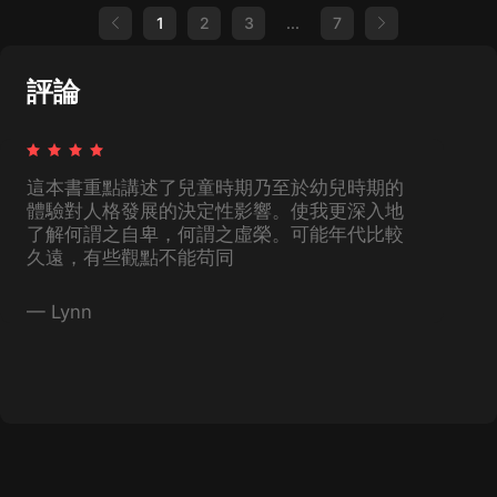
用，當我們認識到這一點，就能明白心靈是如何支
等。心靈的幻想和辨識都是可以預見未來的方法。
和運用他的經驗。如果我們去留意一下他是如何觀
1
2
3
...
7
配身體的——心靈它為行動設定了目標，它在生活
不僅如此，它們還激發出了恰當的感覺，以便身體
察和傾聽週圍環境的，以及什麼人或者什麼事能吸
中占據著主導...
做出反應。個人的感受在很大程度上支配著人們的
引他的注意力，我們就可以加深對這個人的了解。
身體，但人們卻並不依賴於感受，個人的感受主要
這就是為什麼我們說舉動很重要。一個人的舉動可
是由他的目標和他的生活方式所決定的。​不過，一
以顯示出他身體所受過的訓練，我們也可以看出他
評論
個人的生活方式並不是影響他行為的唯一原因。如
是如何運用自己的舉動來選擇他要接受的印象的。​
果没有其他的力量，態度本身並不會導致行動。要
我們可以在我們的心理學定義上再添點東西。心理
引起行動，還需要感情的強化作用。在個體心理學
學研究的，是一個人對他身體的態度，我們也可以
中，有一個新的發現就是：感受絕對不會和生活方
由此來討論不同人之間，心靈的差異有多大。如果
式相違背，一旦有了目標，感受就會自我調節去與
一個人的身體不能適應環境，或者没辦法完成環境
這本書重點講述了兒童時期乃至於幼兒時期的
目標相適應。這...
提出的要求，通常都會被心靈當作負擔。因此，身
體器官有缺陷的兒童在心理發展方面會遇到更大的
體驗對人格發展的決定性影響。使我更深入地
阻礙，他們的心靈也比較難去影響、指揮和控制自
了解何謂之自卑，何謂之虛榮。可能年代比較
己的身體，從而讓他們變得更優秀。為了達到同樣
久遠，有些觀點不能苟同
的目標，他們需要付出更多努力和專注。因此，他
們的心靈會負擔滿滿，會變得以自我為中心，自私
自利。如果一個孩子老是想著自己身體的缺陷，還
—
Lynn
有他行動上會遇到的困難，他就没有多余的注意力
再去留心外部的世...