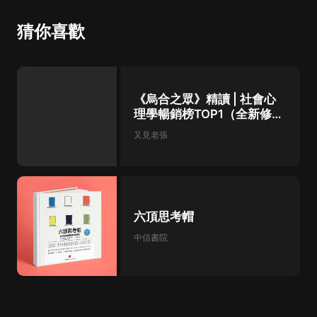
猜你喜歡
《烏合之眾》精讀 | 社會心
理學暢銷榜TOP1（全新修訂
版）
又見老張
六頂思考帽
中信書院