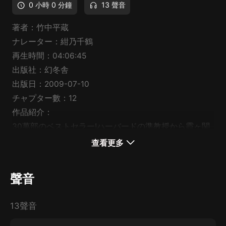
0 小時 0 分鐘
13 聲音
著者：竹中平蔵
ナレーター：紺乃千鶴
再生時間：04:06:45
出版社：幻冬舎
出版日：2009-07-10
チャプター數：12
作品紹介：
30萬部のベストセラー!ハーバードの準教授から霞ヶ関
へと活躍の場を移した竹中平蔵氏の、超効率的な勉強術
查看更多
として反響の大きかった一冊が遂に登場!2001年小泉內
閣で経済財政政策擔當大臣に任命され、小泉首相の元、
聲音
數々の施策を行った、竹中平蔵氏。そんな竹中氏が改め
て語る勉強の本です。なぜ人は勉強するのでしょうか?
13聲音
マトリクス勉強法は、その根本的な質問をマトリクスを
使って明らかにします。そしてあなたが今何を勉強する