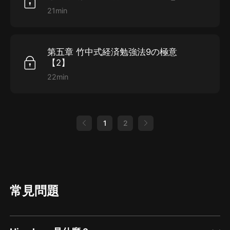
21min
第五章 竹中式経済勉強法9の極意
【2】
22min
1
2
常見問題