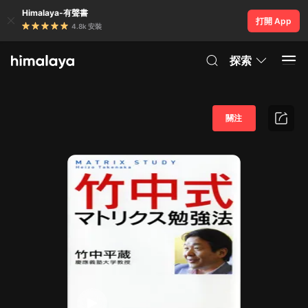
Himalaya-有聲書
打開 App
4.8k 安裝
探索
關注