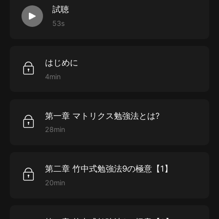
試聴
べきなのかを明確に教えてくれます。さらに竹中氏が、
53s
日本開発銀行にいたサラリーマン時代やハーバード大學
に客員準教授として赴任していた學者時代、そして政治
に攜わった時代の経験談を多く披露し、わかりやすい説
はじめに
明を加えたのがこの本です。勉強しなければいけないの
4min
はわかっているが、何から始めたらいいか分からない…
焦る気持ちで、やみくもに勉強しているような気がす
る…そんな風に感じているあなたも、竹中氏に倣って、
第一章 マトリクス勉強法とは?
「勉強すること」について考えてみませんか?
28min
第二章 竹中式勉強法9の極意【1】
20min