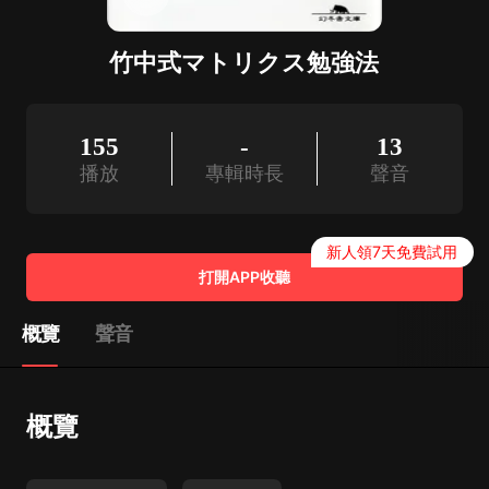
竹中式マトリクス勉強法
155
-
13
播放
專輯時長
聲音
新人領7天免費試用
打開APP收聽
概覽
聲音
概覽