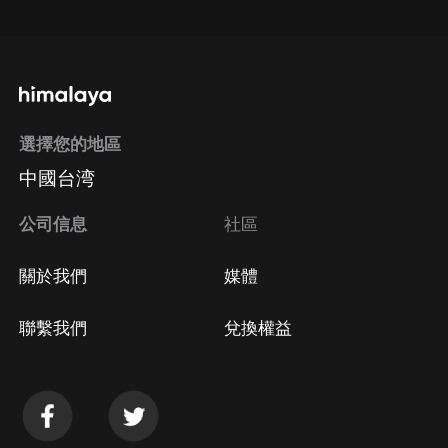
通過手機端訂閱如何取消？
選擇您的地區
Apple Store取消訂閱
中國台湾
方法
Google Play取消訂閱方法
公司信息
社區
關於我們
媒體
聯繫我們
兌換權益